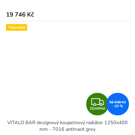
19 746 Kč
Výprodej
Z
56 548 Kč
–20 %
ZDARMA
D
VITALO BAR designový koupelnový radiátor 1250x400
A
mm - 7016 anthracit grey