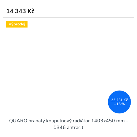
14 343 Kč
Výprodej
23 231 Kč
–15 %
QUARO hranatý koupelnový radiátor 1403x450 mm -
0346 antracit