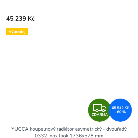
R
M
45 239 Kč
A
Výprodej
Z
65 542 Kč
–60 %
ZDARMA
D
YUCCA koupelnový radiátor asymetrický - dvouřadý
A
0332 Inox look 1736x578 mm