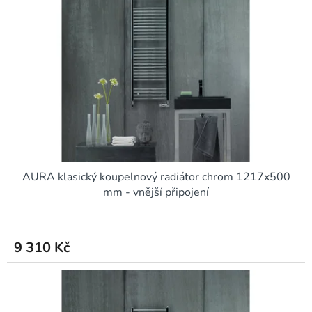
s
u
p
k
r
t
o
ů
d
u
k
t
ů
AURA klasický koupelnový radiátor chrom 1217x500
mm - vnější připojení
9 310 Kč