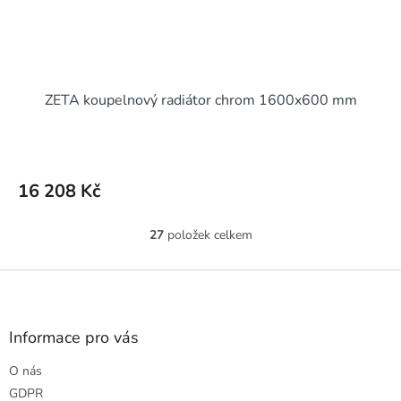
ZETA koupelnový radiátor chrom 1600x600 mm
16 208 Kč
27
položek celkem
O
v
l
Z
á
á
d
p
a
a
Informace pro vás
c
t
í
O nás
í
p
r
GDPR