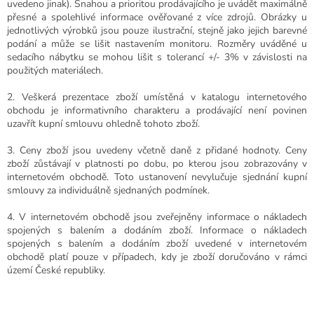
uvedeno jinak). Snahou a prioritou prodávajícího je uvádět maximálně
přesné a spolehlivé informace ověřované z více zdrojů. Obrázky u
jednotlivých výrobků jsou pouze ilustrační, stejně jako jejich barevné
podání a může se lišit nastavením monitoru. Rozměry uváděné u
sedacího nábytku se mohou lišit s tolerancí +/- 3% v závislosti na
použitých materiálech.
2. Veškerá prezentace zboží umístěná v katalogu internetového
obchodu je informativního charakteru a prodávající není povinen
uzavřít kupní smlouvu ohledně tohoto zboží.
3. Ceny zboží jsou uvedeny včetně daně z přidané hodnoty. Ceny
zboží zůstávají v platnosti po dobu, po kterou jsou zobrazovány v
internetovém obchodě. Toto ustanovení nevylučuje sjednání kupní
smlouvy za individuálně sjednaných podmínek.
4. V internetovém obchodě jsou zveřejněny informace o nákladech
spojených s balením a dodáním zboží. Informace o nákladech
spojených s balením a dodáním zboží uvedené v internetovém
obchodě platí pouze v případech, kdy je zboží doručováno v rámci
území České republiky.