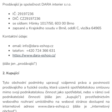
Prodávající je společnost DARA interier s.r.o.
IČ: 29197236
DIČ: CZ29197236
se sídlem: Hlinky 1017/50, 603 00 Brno
zapsané u Krajského soudu v Brně, oddíl C, vložka 64965
Kontaktní údaje:
email: info@dara-eshop.cz
telefon: +420 724 366 631
https://www.dara-eshop.cz/
(dále jen „prodávající“)
2. Kupující
Tyto obchodní podmínky upravují vzájemná práva a povinnosti
prodávajícího a fyzické osoby, která uzavírá spotřebitelskou smlouvu
mimo svoji podnikatelskou činnost jako spotřebitel, nebo v rámci své
podnikatelské činnosti (dále jen: „kupující“) prostřednictvím
webového rozhraní umístěného na webové stránce dostupné na
internetové adrese www.dara-eshop.cz
(dále je „internetový
obchod“).