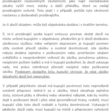
prodávajícím nezaviněných skutečností, jako např. neočekávané
zásahy vyšší moci, stávky a další překážky, které se nedají
prodávajícím ovlivnit. Toto platí i v případě, jestliže tyto okolnosti
nastanou u dodavatelů prodávajícího.
Je-li zboží skladem, může být objednávka dodána i v kratším termínu.
5. Je-li prodávající podle kupní smlouvy povinen dodat zboží na
místo určené kupujícím v objednávce, především
je-li zboží dodáváno
zásilkovou službou nebo veřejným dopravcem, je kupující povinen
vždy osobně převzít zásilku a osobně zkontrolovat, zda zásilka
nebyla dodána zejména s poškozeným nebo protrženým obalem
svědčícího o neoprávněném vniknutí do zásilky, porušenou páskou,
neúplným počtem balíků a má-li kupující podezření, že zboží vykazuje
vady, má právo odmítnout převzetí neúplné nebo poškozené
zásilky.
Podpisem dodacího listu kupující stvrzuje, že obal zásilky
obsahující zboží byl neporušen.
V případě jakýchkoliv závad má kupující povinnost toto neprodleně
oznámit přepravci.
Jedná-li se o zásilku, která obsahuje zejména
stoly, stolové pláty a dřevěný nebo skleněný nábytek, kde by mohlo
dojít k poškození zboží i přes obal (promáčknutí hrany, rozbití), musí
kupující vždy toto zboží rozbalit a fyzicky zkontrolovat. Vykazuje-li
jakékoliv zboží vady, musí kupující na místě s přepravcem vyhotovit