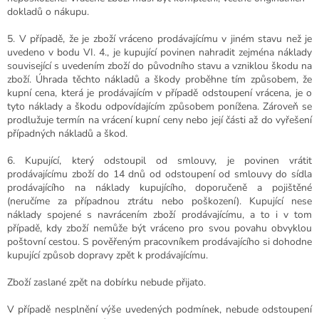
dokladů o nákupu.
5. V
případě, že je zboží vráceno prodávajícímu v jiném stavu než je
uvedeno v bodu VI. 4., je kupující povinen nahradit zejména náklady
související s uvedením zboží do původního stavu a vzniklou škodu na
zboží. Úhrada těchto nákladů a škody proběhne tím způsobem, že
kupní cena, která je prodávajícím v případě odstoupení vrácena, je o
tyto náklady a škodu odpovídajícím způsobem ponížena. Zároveň se
prodlužuje termín na vrácení kupní ceny nebo její části až do vyřešení
případných nákladů a škod.
6. Kupující, který odstoupil od smlouvy, je povinen vrátit
prodávajícímu zboží do 14 dnů od odstoupení od smlouvy do sídla
prodávajícího
na náklady kupujícího, doporučeně a pojištěné
(neručíme za případnou ztrátu nebo poškození)
. Kupující nese
náklady spojené s navrácením zboží prodávajícímu, a to i v tom
případě, kdy zboží nemůže být vráceno pro svou povahu obvyklou
poštovní cestou. S
pověřeným pracovníkem prodávajícího si dohodne
kupující způsob dopravy zpět k prodávajícímu.
Zboží zaslané zpět na dobírku nebude přijato.
V případě nesplnění výše uvedených podmínek, nebude odstoupení