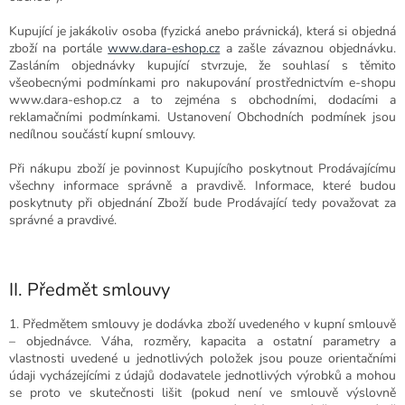
Kupující je jakákoliv osoba (fyzická anebo právnická), která si objedná
zboží na portále
www.dara-eshop.cz
a zašle závaznou objednávku.
Zasláním objednávky kupující stvrzuje, že souhlasí s těmito
všeobecnými podmínkami pro nakupování prostřednictvím e-shopu
www.dara-eshop.cz a to zejména s obchodními, dodacími a
reklamačními podmínkami. Ustanovení Obchodních podmínek jsou
nedílnou součástí kupní smlouvy.
Při
nákupu zboží je povinnost Kupujícího poskytnout Prodávajícímu
všechny informace správně a pravdivě. Informace, které budou
poskytnuty při objednání Zboží bude Prodávající tedy považovat za
správné a pravdivé.
II. Předmět smlouvy
1. Předmětem smlouvy je dodávka zboží uvedeného v kupní smlouvě
– objednávce. Váha, rozměry, kapacita a ostatní parametry a
vlastnosti uvedené u jednotlivých položek jsou pouze orientačními
údaji vycházejícími z údajů dodavatele jednotlivých výrobků a mohou
se proto ve skutečnosti lišit (pokud není ve smlouvě výslovně