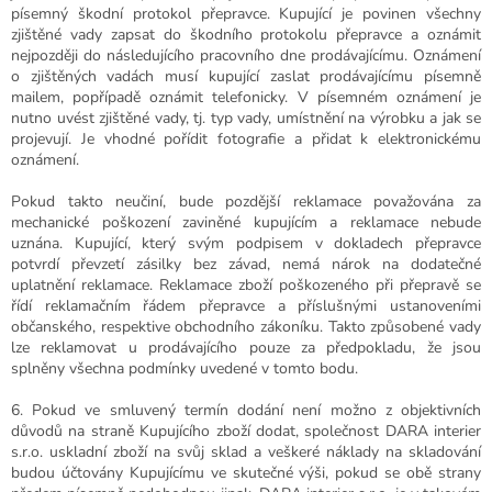
písemný škodní protokol přepravce. Kupující je povinen všechny
zjištěné vady zapsat do škodního protokolu přepravce a oznámit
nejpozději do následujícího pracovního dne prodávajícímu. Oznámení
o zjištěných vadách musí kupující zaslat prodávajícímu písemně
mailem, popřípadě oznámit telefonicky. V písemném oznámení je
nutno uvést zjištěné vady, tj. typ vady, umístnění na výrobku a jak se
projevují. Je vhodné pořídit fotografie a přidat k elektronickému
oznámení.
Pokud takto neučiní, bude pozdější reklamace považována za
mechanické poškození zaviněné kupujícím a reklamace nebude
uznána. Kupující, který svým podpisem v dokladech přepravce
potvrdí převzetí zásilky bez závad, nemá nárok na dodatečné
uplatnění reklamace. Reklamace zboží poškozeného při přepravě se
řídí reklamačním řádem přepravce a příslušnými ustanoveními
občanského, respektive obchodního zákoníku. Takto způsobené vady
lze reklamovat u prodávajícího pouze za předpokladu, že jsou
splněny všechna podmínky uvedené v tomto bodu.
6.
Pokud ve smluvený termín dodání není možno z objektivních
důvodů na straně Kupujícího zboží dodat, společnost DARA interier
s.r.o. uskladní zboží na svůj sklad a veškeré náklady na skladování
budou účtovány Kupujícímu ve skutečné výši, pokud se obě strany