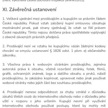
znění, vykonává Česká obchodní inspekce (www.coi.cz).
XI. Závěrečná ustanovení
1. Veškerá ujednání mezi prodávajícím a kupujícím se právním řádem
České republiky. Pokud vztah založený kupní smlouvou obsahuje
mezinárodní prvek, pak strany sjednávají, že vztah se řídí právem
České republiky. Tímto nejsou dotčena práva spotřebitele vyplývající
z obecně závazných právních předpisů.
2. Prodávající není ve vztahu ke kupujícímu vázán žádnými kodexy
chování ve smyslu ustanovení § 1826 odst. 1 písm. e) občanského
zákoníku.
3. Všechna práva k webovým stránkám prodávajícího, zejména
autorská práva k obsahu, včetně rozvržení stránky, fotek, filmů,
grafik, ochranných známek, loga a dalšího obsahu a prvků, náleží
prodávajícímu. Je zakázáno kopírovat, upravovat nebo jinak používat
webové stránky nebo jejich část bez souhlasu prodávajícího.
4. Prodávající nenese odpovědnost za chyby vzniklé v důsledku
zásahů třetích osob do internetového obchodu nebo v důsledku jeho
užití v rozporu s jeho určením. Kupující nesmí při využívání
internetového obchodu používat postupy, které by mohly mít