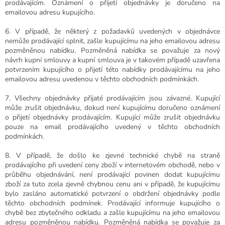
prodávajícím. Oznámení o přijetí objednávky je doručeno na
emailovou adresu kupujícího.
6. V případě, že některý z požadavků uvedených v objednávce
nemůže prodávající splnit, zašle kupujícímu na jeho emailovou adresu
pozměněnou nabídku. Pozměněná nabídka se považuje za nový
návrh kupní smlouvy a kupní smlouva je v takovém případě uzavřena
potvrzením kupujícího o přijetí této nabídky prodávajícímu na jeho
emailovou adresu uvedenou v těchto obchodních podmínkách.
7. Všechny objednávky přijaté prodávajícím jsou závazné. Kupující
může zrušit objednávku, dokud není kupujícímu doručeno oznámení
o přijetí objednávky prodávajícím. Kupující může zrušit objednávku
pouze na email prodávajícího uvedený v těchto obchodních
podmínkách.
8. V případě, že došlo ke zjevné technické chybě na straně
prodávajícího při uvedení ceny zboží v internetovém obchodě, nebo v
průběhu objednávání, není prodávající povinen dodat kupujícímu
zboží za tuto zcela zjevně chybnou cenu ani v případě, že kupujícímu
bylo zasláno automatické potvrzení o obdržení objednávky podle
těchto obchodních podmínek. Prodávající informuje kupujícího o
chybě bez zbytečného odkladu a zašle kupujícímu na jeho emailovou
adresu pozměněnou nabídku. Pozměněná nabídka se považuje za