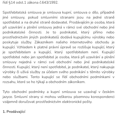
řídí §14 odst.1 zákona č.643/1992.
Spotřebitelská smlouva je smlouva kupní, smlouva o dílo, případně
jiné smlouvy, pokud smluvními stranami jsou na jedné straně
spotřebitel a na druhé straně dodavatel. Prodávajícím je osoba, která
při uzavírání a plnění smlouvy jedná v rámci své obchodní nebo jiné
podnikatelské činnosti. Je to podnikatel, který přímo nebo
prostřednictvím jiných podnikatelů dodává kupujícímu výrobky nebo
poskytuje služby. Zákazníkem našeho internetového obchodu je
kupující. Vzhledem k platné právní úpravě se rozlišuje kupující, který
je spotřebitelem a kupující, který spotřebitelem není. Kupující
spotřebitel nebo jen spotřebitel je osoba, která při uzavírání a plnění
smlouvy nejedná v rámci své obchodní nebo jiné podnikatelské
činnosti. Kupující, který není spotřebitel, je podnikatel, který nakupuje
výrobky či užívá služby za účelem svého podnikání s těmito výrobky
nebo službami. Tento kupující se řídí obchodními podmínkami v
rozsahu, které se ho týkají a obchodním zákoníkem.
Tyto obchodní podmínky a kupní smlouva se uzavírají v českém
jazyce. Smluvní strany si mohou veškerou písemnou korespondenci
vzájemně doručovat prostřednictvím elektronické pošty.
1. Prodávající