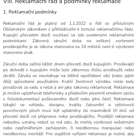
VIII. Reklamační řád a podmínky reklamace
1. Reklamační podmínky
Reklamační řád je platný od 1.1.2022 a řídí se příslušným
Občanským zákoníkem s přihlédnutím k tomuto reklamačnímu řádu.
Kupující převzetím zboží souhlasí se zde uvedenými reklamačními
podmínkami. Zákonná záruční doba na veškerý sortiment
prodávajícího je ze zákona stanovena na 24 měsíců není-li výrobcem
stanoveno jinak.
Záruční doba začíná běžet dnem převzetí zboží kupujícím. Prodávající
po dohodě s kupujícím může tuto zákonnou lhůtu prodloužit nebo
zkrátit. Záruka se nevztahuje na běžné opotřebení věci (nebo jejích
dílů) způsobené používáním. Kratší životnost výrobku nelze tedy
považovat za vadu a nelze ji ani jako takovou reklamovat. Reklamace
je možno uplatňovat telefonicky a především písemně emailem spolu
s fotodokumentací poškozeného zboží nebo jeho částí. Reklamace
týkající se vzhledu, designu, kvality čalounění a celistvosti
povrchových ploch musí být uplatněny do maximálně tří dnů od
převzetí zboží od přepravce nebo prodávajícího. Pozdější reklamace
nebudou uznány, neboť se má zato, že mohly vzniknout nešetrným
nebo nepřiměřeným zacházením, či neodbornou manipulaci nebo
neodbornou montáží. Pro úspěšné vyřízení reklamace je nutné, aby