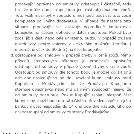
prodávající oprávněn od smlouvy odstoupit i částečně, tedy
tak, že může dodat kupujícímu jen část objednaného zboží.
Toto však musí být v souladu s možností používat toto zboží
kompletací od jiného dodavatele. V případě, že nastane tato
situace, prodávající se zavazuje neprodleně kontaktovat
kupujícího za účelem dohody o dalším postupu. Pokud bylo
zboží již z části nebo celé uhrazeno, budou v případě zrušení
objednávky peníze vráceny v nejkratším možném termínu (
maximálně však do 30 dnů ) na účet kupujícího
odstoupení od smlouvy v případě chyby v ceně zboží. Mimo
případů stanovených zákonem je prodávající oprávněn
odstoupit od smlouvy v případě zjevné chyby v ceně zboží.
Odstoupit od smlouvy dle tohoto bodu je možné do 14 dnů
ode dne následujícího po dni uzavření kupní smlouvy mezi
Kupujícím a Prodávajícím tím, že Prodávající Kupujícímu
stornuje objednávku nebo mu dá jiným způsobem najevo, že
od smlouvy odstupuje. Pokud Kupující zaplatil alespoň část
kupní ceny zboží bude mu tato částka převedena zpět na jeho
bankovní účet nejpozději do 14 dnů ode dne následujícího po
dni odstoupení od smlouvy ze strany Prodávajícího