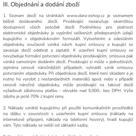
III. Objednání a dodání zboží
1.
Seznam zboží na stránkách www.dara-eshop.cz je seznamem
běžně dodávaného zboží. Prodávající nezaručuje okamžitou
dostupnost všech položek zboží. Podmínkou pro platnost
elektronické objednávky je vyplnění veškerých předepsaných údajů
kupujícího v objednávkovém formuláři. Vytvořením a odesláním
objednávky současně vzniká návrh kupní smlouvy a kupující se
zavazuje zboží odebrat a zaplatit. K uzavření kupní smlouvy se
nevyžaduje formální potvrzení objednávky prodávajícím, smlouva pak
vzniká samotným dodáním zboží. Prodávající si může v jednotlivých,
zejména cenově náročnějších případech, vyhradit vznik smlouvy
potvrzením objednávky. Při objednávce zboží, které není skladem a je
nutno ho vyrobit z nestandardních materiálů apod. nebo v případě
cenově náročné objednávky, může prodávající na takové zboží
vyžadovat zálohovou platbu - obvykle nad 5.000,- bez DPH. Výše
zálohy je poté 70% z kupní ceny.
2. Náklady vzniklé kupujícímu při použití komunikačních prostředků
na dálku v souvislosti s uzavřením kupní smlouvy (náklady na
internetové připojení, náklady na telefonní hovory), hradí kupující
sám. Tyto náklady se neliší od základní sazby.