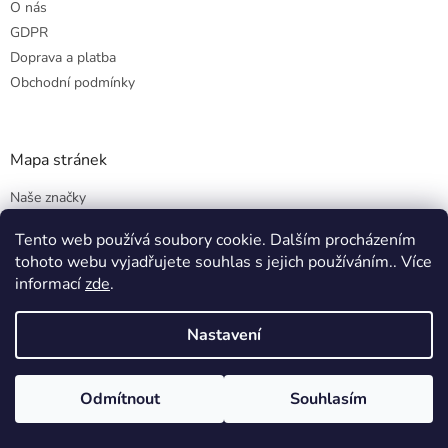
O nás
í
GDPR
Doprava a platba
Obchodní podmínky
Mapa stránek
Naše značky
- Catalano
Tento web používá soubory cookie. Dalším procházením
- Furninova
tohoto webu vyjadřujete souhlas s jejich používáním.. Více
- Gessi
informací
zde
.
- Noken
- Todus
Nastavení
Realizace interiérů
Odmítnout
Souhlasím