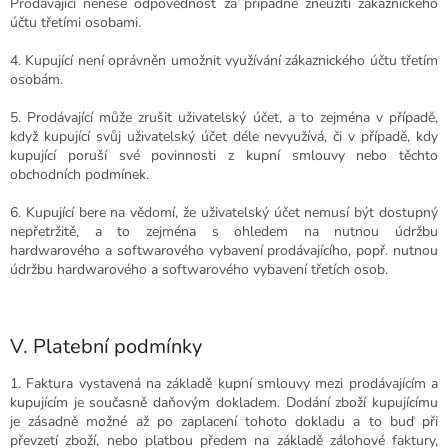
Prodávající nenese odpovědnost za případné zneužití zákaznického
účtu třetími osobami.
4. Kupující není oprávněn umožnit využívání zákaznického účtu třetím
osobám.
5. Prodávající může zrušit uživatelský účet, a to zejména v případě,
když kupující svůj uživatelský účet déle nevyužívá, či v případě, kdy
kupující poruší své povinnosti z kupní smlouvy nebo těchto
obchodních podmínek.
6. Kupující bere na vědomí, že uživatelský účet nemusí být dostupný
nepřetržitě, a to zejména s ohledem na nutnou údržbu
hardwarového a softwarového vybavení prodávajícího, popř. nutnou
údržbu hardwarového a softwarového vybavení třetích osob.
V. Platební podmínky
1.
Faktura vystavená na základě kupní smlouvy mezi prodávajícím a
kupujícím je současně daňovým dokladem. Dodání zboží kupujícímu
je zásadně možné až po zaplacení tohoto dokladu a to buď při
převzetí zboží, nebo platbou předem na základě zálohové faktury,