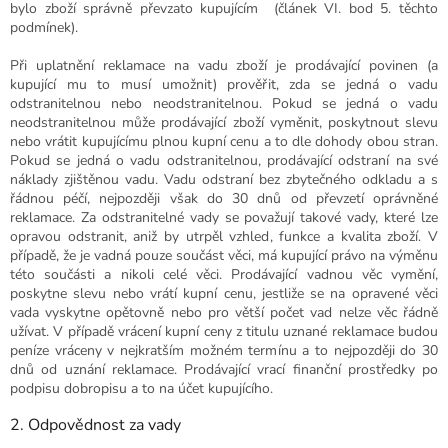
bylo zboží správně převzato kupujícím (článek VI. bod 5. těchto
podmínek).
Při uplatnění reklamace na vadu zboží je prodávající povinen (a
kupující mu to musí umožnit) prověřit, zda se jedná o vadu
odstranitelnou nebo neodstranitelnou. Pokud se jedná o vadu
neodstranitelnou může prodávající zboží vyměnit, poskytnout slevu
nebo vrátit kupujícímu plnou kupní cenu a to dle dohody obou stran.
Pokud se jedná o vadu odstranitelnou, prodávající odstraní na své
náklady zjištěnou vadu. Vadu odstraní bez zbytečného odkladu a s
řádnou péčí, nejpozději však do 30 dnů od převzetí oprávněné
reklamace. Za odstranitelné vady se považují takové vady, které lze
opravou odstranit, aniž by utrpěl vzhled, funkce a kvalita zboží. V
případě, že je vadná pouze součást věci, má kupující právo na výměnu
této součásti a nikoli celé věci. Prodávající vadnou věc vymění,
poskytne slevu nebo vrátí kupní cenu, jestliže se na opravené věci
vada vyskytne opětovně nebo pro větší počet vad nelze věc řádně
užívat. V případě vrácení kupní ceny z titulu uznané reklamace budou
peníze vráceny v nejkratším možném termínu a to nejpozději do 30
dnů od uznání reklamace. Prodávající vrací finanční prostředky po
podpisu dobropisu a to na účet kupujícího.
2. Odpovědnost za vady