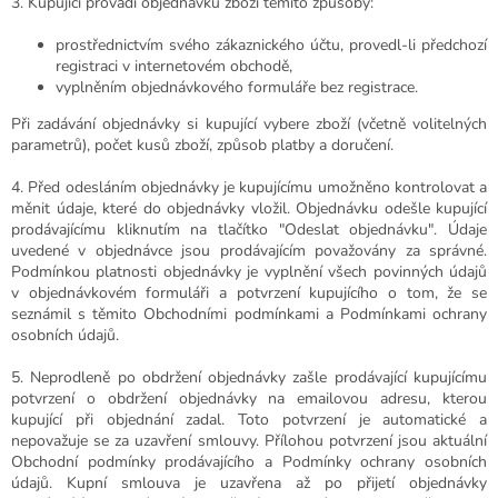
3. Kupující provádí objednávku zboží těmito způsoby:
prostřednictvím svého zákaznického účtu, provedl-li předchozí
registraci v internetovém obchodě,
vyplněním objednávkového formuláře bez registrace.
Při zadávání objednávky si kupující vybere zboží (včetně volitelných
parametrů), počet kusů zboží, způsob platby a doručení.
4. Před odesláním objednávky je kupujícímu umožněno kontrolovat a
měnit údaje, které do objednávky vložil. Objednávku odešle kupující
prodávajícímu kliknutím na tlačítko "Odeslat objednávku". Údaje
uvedené v objednávce jsou prodávajícím považovány za správné.
Podmínkou platnosti objednávky je vyplnění všech povinných údajů
v objednávkovém formuláři a potvrzení kupujícího o tom, že se
seznámil s těmito Obchodními podmínkami a Podmínkami ochrany
osobních údajů.
5. Neprodleně po obdržení objednávky zašle prodávající kupujícímu
potvrzení o obdržení objednávky na emailovou adresu, kterou
kupující při objednání zadal. Toto potvrzení je automatické a
nepovažuje se za uzavření smlouvy. Přílohou potvrzení jsou aktuální
Obchodní podmínky prodávajícího a Podmínky ochrany osobních
údajů. Kupní smlouva je uzavřena až po přijetí objednávky