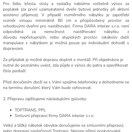
Pro židle, křesla, stoly a sedačky nabízíme volitelně výnos za
poplatek (za první uzamykatelné dveře bytové jednotky při aktivní
asistenci příjemce). V případě rozměrného nábytku je zapotřebí
rozměr vstupu minimálně 80 cm a přizpůsobený prostor za
vchodovými dveřmi pro nastěhování. Firma DARA interier s.r.o. není
odpovědná za nemožnost nastěhování nábytku z
důvodu nepřístupných, nebo atypických prostor. Jakákoliv další
manipulace s nábytkem je možná pouze po individuální dohodě s
dopravcem.
Za příplatek je možné dopravu doplnit o montáž. Při objednávce je
nutné do poznámky uvést, zda půjde o výnos do patra a specifikovat
číslo podlaží.
Před doručením zboží se s Vámi spojíme telefonicky a dohodneme se
na termínu doručení, který Vám bude vyhovovat.
2. Přepravu zajišťujeme následujícími způsoby:
TOPTRANS, PPL
Smluvní přepravci firmy DARA interier s.r.o.
Velký a těžký nábytek obvykle doručujeme se smluvními přepravci,
nebo dopravní společností Toptrans. Nejsme přímý poskytovatel