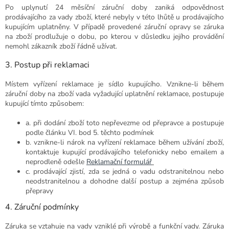
Po uplynutí 24 měsíční záruční doby zaniká odpovědnost
prodávajícího za vady zboží, které nebyly v této lhůtě u prodávajícího
kupujícím uplatněny. V případě provedené záruční opravy se záruka
na zboží prodlužuje o dobu, po kterou v důsledku jejího provádění
nemohl zákazník zboží řádně užívat.
3. Postup při reklamaci
Místem vyřízení reklamace je sídlo kupujícího. Vznikne-li během
záruční doby na zboží vada vyžadující uplatnění reklamace, postupuje
kupující tímto způsobem:
a. při dodání zboží toto nepřevezme od přepravce a postupuje
podle článku VI. bod 5. těchto podmínek
b. vznikne-li nárok na vyřízení reklamace během užívání zboží,
kontaktuje kupující prodávajícího telefonicky nebo emailem a
neprodleně odešle
Reklamační formulář
c. prodávající zjistí, zda se jedná o vadu odstranitelnou nebo
neodstranitelnou a dohodne další postup a zejména způsob
přepravy
4. Záruční podmínky
Záruka se vztahuje na vady vzniklé při výrobě a funkční vady. Záruka