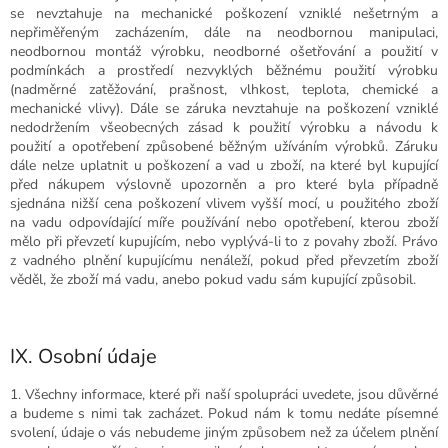
se nevztahuje na mechanické poškození vzniklé nešetrným a
nepřiměřeným zacházením, dále na neodbornou manipulaci,
neodbornou montáž výrobku, neodborné ošetřování a použití v
podmínkách a prostředí nezvyklých běžnému použití výrobku
(nadměrné zatěžování, prašnost, vlhkost, teplota, chemické a
mechanické vlivy). Dále se záruka nevztahuje na poškození vzniklé
nedodržením všeobecných zásad k použití výrobku a návodu k
použití a opotřebení způsobené běžným užíváním výrobků. Záruku
dále nelze uplatnit u poškození a vad u zboží, na které byl kupující
před nákupem výslovně upozorněn a pro které byla případně
sjednána nižší cena poškození vlivem vyšší mocí, u použitého zboží
na vadu odpovídající míře používání nebo opotřebení, kterou zboží
mělo při převzetí kupujícím, nebo vyplývá-li to z povahy zboží. Právo
z vadného plnění kupujícímu nenáleží, pokud před převzetím zboží
věděl, že zboží má vadu, anebo pokud vadu sám kupující způsobil.
IX. Osobní údaje
1. Všechny informace, které při naší spolupráci uvedete, jsou důvěrné
a budeme s nimi tak zacházet. Pokud nám k tomu nedáte písemné
svolení, údaje o vás nebudeme jiným způsobem než za účelem plnění