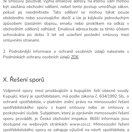
ze smlouvy používat, vyjma emailové adresy, na kterou vám mohou
být zasílána obchodní sdělení, neboť tento postup umožňuje zákon,
pokud jej neodmítnete. Tato sdělení se mohou týkat pouze
obdobného nebo souvisejícího zboží a lze je kdykoliv jednoduchým
způsobem (zasláním dopisu, emailu nebo proklikem na odkaz v
obchodním sdělení) odhlásit. Emailová adresa bude za tímto účelem
uchovávána po dobu 3 let od uzavření poslední smlouvy mezi
smluvními stranami.
2. Podrobnější informace o ochraně osobních údajů naleznete v
Podmínkách ochrany osobních údajů
ZDE
X. Řešení sporů
Vzájemné spory mezi prodávajícím a kupujícím řeší obecné soudy.
Kupující, který je spotřebitelem, má podle zákona č. 634/1992 Sb., o
ochraně spotřebitele, v platném znění, právo na mimosoudní řešení
spotřebitelského sporu z kupní smlouvy nebo ze smlouvy o
poskytování služeb. Subjektem, který je oprávněn mimosoudní řešení
sporu provádět, je Česká obchodní inspekce. Bližší informace jsou
dostupné na webových stránkách www.coi.cz. Mimosoudní řešení
spotřebitelského sporu se zahajuje výlučně na návrh spotřebitele, a