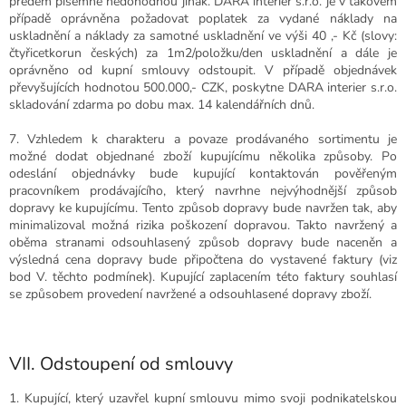
předem písemně nedohodnou jinak. DARA interier s.r.o. je v takovém
případě oprávněna požadovat poplatek za vydané náklady na
uskladnění a náklady za samotné uskladnění ve výši 40 ,- Kč (slovy:
čtyřicetkorun českých) za 1m2/položku/den uskladnění a dále je
oprávněno od kupní smlouvy odstoupit. V případě objednávek
převyšujících hodnotou 500.000,- CZK, poskytne DARA interier s.r.o.
skladování zdarma po dobu max. 14 kalendářních dnů.
7. Vzhledem k charakteru a povaze prodávaného sortimentu je
možné dodat objednané zboží kupujícímu několika způsoby. Po
odeslání objednávky bude kupující kontaktován pověřeným
pracovníkem prodávajícího, který navrhne nejvýhodnější způsob
dopravy ke kupujícímu. Tento způsob dopravy bude navržen tak, aby
minimalizoval možná rizika poškození dopravou. Takto navržený a
oběma stranami odsouhlasený způsob dopravy bude naceněn a
výsledná cena dopravy bude připočtena do vystavené faktury
(viz
bod V. těchto podmínek)
. Kupující zaplacením této faktury souhlasí
se způsobem provedení navržené a odsouhlasené dopravy zboží.
VII. Odstoupení od smlouvy
1. Kupující, který uzavřel kupní smlouvu mimo svoji podnikatelskou