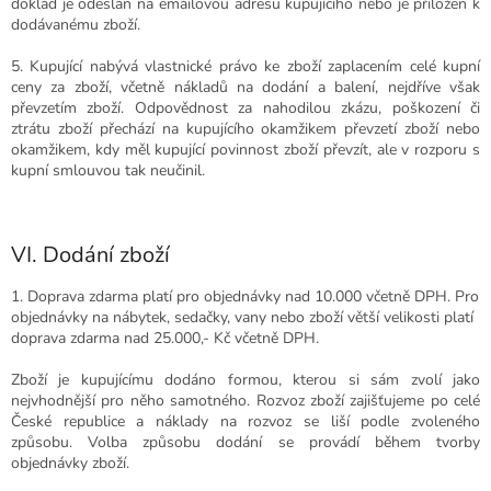
doklad je odeslán na emailovou adresu kupujícího nebo je přiložen k
dodávanému zboží.
5. Kupující nabývá vlastnické právo ke zboží zaplacením celé kupní
ceny za zboží, včetně nákladů na dodání a balení, nejdříve však
převzetím zboží. Odpovědnost za nahodilou zkázu, poškození či
ztrátu zboží přechází na kupujícího okamžikem převzetí zboží nebo
okamžikem, kdy měl kupující povinnost zboží převzít, ale v rozporu s
kupní smlouvou tak neučinil.
VI. Dodání zboží
1. Doprava zdarma platí pro objednávky nad 10.000 včetně DPH. Pro
objednávky na nábytek, sedačky, vany nebo zboží větší velikosti platí
doprava zdarma nad 25.000,- Kč včetně DPH.
Zboží je kupujícímu dodáno
formou, kterou si sám zvolí jako
nejvhodnější pro něho samotného. Rozvoz zboží zajišťujeme po celé
České republice a náklady na rozvoz se liší podle zvoleného
způsobu. Volba způsobu dodání se provádí během tvorby
objednávky zboží.