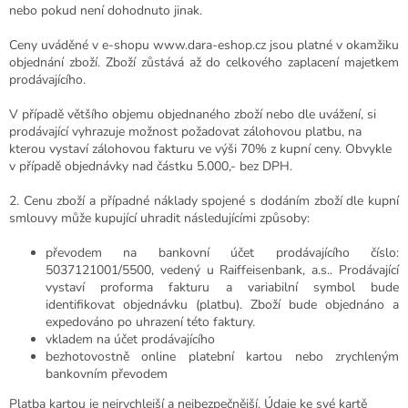
nebo pokud není dohodnuto jinak.
Ceny uváděné v e-shopu www.dara-eshop.cz jsou platné v okamžiku
objednání zboží.
Zboží zůstává až do celkového zaplacení majetkem
prodávajícího.
V případě většího objemu objednaného zboží nebo dle uvážení, si
prodávající vyhrazuje možnost požadovat zálohovou platbu, na
kterou vystaví zálohovou fakturu ve výši 70% z kupní ceny. Obvykle
v případě objednávky nad částku 5.000,- bez DPH.
2. Cenu zboží a případné náklady spojené s dodáním zboží dle kupní
smlouvy může kupující uhradit následujícími způsoby:
převodem na bankovní účet prodávajícího číslo:
5037121001/5500, vedený u Raiffeisenbank, a.s..
P
rodávající
vystaví proforma fakturu a variabilní symbol bude
identifikovat objednávku (platbu). Zboží bude objednáno a
expedováno po uhrazení této faktury.
vkladem na účet prodávajícího
bezhotovostně online platební kartou nebo zrychleným
bankovním převodem
Platba kartou je nejrychlejší a nejbezpečnější. Údaje ke své kartě