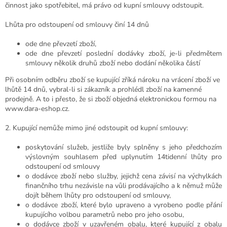
činnost jako spotřebitel, má právo od kupní smlouvy odstoupit.
Lhůta pro odstoupení od smlouvy činí 14 dnů
ode dne převzetí zboží,
ode dne převzetí poslední dodávky zboží, je-li předmětem
smlouvy několik druhů zboží nebo dodání několika částí
Při osobním odběru zboží se kupující zříká nároku na vrácení zboží ve
lhůtě 14 dnů, vybral-li si zákazník a prohlédl zboží na kamenné
prodejně. A to i přesto, že si zboží objedná elektronickou formou na
www.dara-eshop.cz.
2. Kupující nemůže mimo jiné odstoupit od kupní smlouvy:
poskytování služeb, jestliže byly splněny s jeho předchozím
výslovným souhlasem před uplynutím 14tidenní lhůty pro
odstoupení od smlouvy
o dodávce zboží nebo služby, jejichž cena závisí na výchylkách
finančního trhu nezávisle na vůli prodávajícího a k němuž může
dojít během lhůty pro odstoupení od smlouvy,
o dodávce zboží, které bylo upraveno a vyrobeno podle přání
kupujícího volbou parametrů nebo pro jeho osobu,
o dodávce zboží v uzavřeném obalu, které kupující z obalu