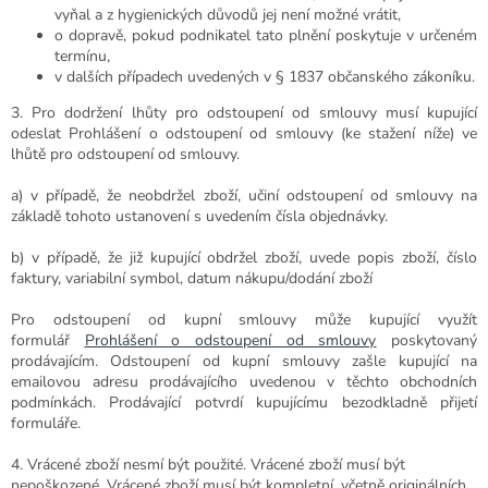
vyňal a z hygienických důvodů jej není možné vrátit,
o dopravě, pokud podnikatel tato plnění poskytuje v určeném
termínu,
v dalších případech uvedených v § 1837 občanského zákoníku.
3. Pro dodržení lhůty pro odstoupení od smlouvy musí kupující
odeslat Prohlášení o odstoupení od smlouvy (ke stažení níže) ve
lhůtě pro odstoupení od smlouvy.
a) v případě, že neobdržel zboží, učiní odstoupení od smlouvy na
základě tohoto ustanovení s uvedením čísla objednávky.
b)
v případě, že již kupující obdržel zboží, uvede popis zboží, číslo
faktury, variabilní symbol, datum nákupu/dodání zboží
Pro odstoupení od kupní smlouvy může kupující využít
formulář
Prohlášení o odstoupení od smlouvy
poskytovaný
prodávajícím. Odstoupení od kupní smlouvy zašle kupující na
emailovou adresu prodávajícího uvedenou v těchto obchodních
podmínkách. Prodávající potvrdí kupujícímu bezodkladně přijetí
formuláře.
4. Vrácené zboží nesmí být použité. V
rácené zboží musí být
nepoškozené. V
rácené zboží musí být kompletní, včetně originálních