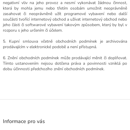
negativní vliv na jeho provoz a nesmí vykonávat žádnou činnost,
která by mohla jemu nebo třetím osobám umožnit neoprávněně
zasahovat či neoprávněně užít programové vybavení nebo další
součásti tvořící internetový obchod a užívat internetový obchod nebo
jeho části či softwarové vybavení takovým způsobem, který by byl v
rozporu s jeho určením či účelem.
5. Kupní smlouva včetně obchodních podmínek je archivována
prodávajícím v elektronické podobě a není přístupná.
6. Znění obchodních podmínek může prodávající měnit či doplňovat.
Tímto ustanovením nejsou dotčena práva a povinnosti vzniklá po
dobu účinnosti předchozího znění obchodních podmínek.
Z
á
p
a
Informace pro vás
t