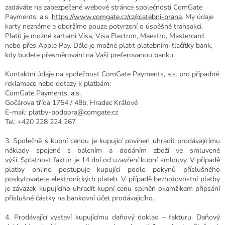
zadáváte na zabezpečené webové stránce společnosti ComGate
Payments, a.s.
https://www.comgate.cz/cz/platebni-brana
. My údaje
karty neznáme a obdržíme pouze potvrzení o úspěšné transakci.
Platit je možné kartami
Visa, Visa Electron, Maestro, Mastercard
nebo přes Apple Pay. Dále je možné platit platebními tlačítky bank,
kdy budete přesměrováni na Vaši preferovanou banku.
Kontaktní údaje na společnost ComGate Payments, a.s. pro případné
reklamace nebo dotazy k platbám:
ComGate Payments, a.s.
Gočárova třída 1754 / 48b, Hradec Králové
E-mail: platby-podpora@comgate.cz
Tel: +420 228 224 267
3. Společně s kupní cenou je kupující povinen uhradit prodávajícímu
náklady spojené s balením a dodáním zboží ve smluvené
výši. Splatnost faktur je 14 dní od uzavření kupní smlouvy.
V případě
platby online postupuje kupující podle pokynů příslušného
poskytovatele elektronických plateb.
V případě bezhotovostní platby
je závazek kupujícího uhradit kupní cenu splněn okamžikem připsání
příslušné částky na bankovní účet prodávajícího.
4. Prodávající vystaví kupujícímu daňový doklad – fakturu. Daňový