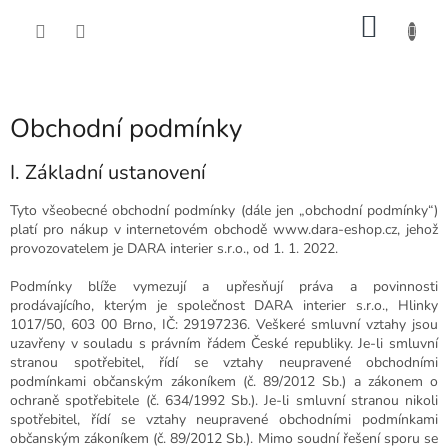
Přejít
NÁKU
na
obsah
KOŠÍK
Obchodní podmínky
I. Základní ustanovení
Tyto všeobecné obchodní podmínky (dále jen „obchodní podmínky“)
platí pro nákup v internetovém obchodě www.dara-eshop.cz, jehož
provozovatelem je DARA interier s.r.o., od 1. 1. 2022.
Podmínky blíže vymezují a upřesňují práva a povinnosti
prodávajícího, kterým je společnost DARA interier s.r.o., Hlinky
1017/50, 603 00 Brno, IČ: 29197236. Veškeré smluvní vztahy jsou
uzavřeny v souladu s právním řádem České republiky. Je-li smluvní
stranou spotřebitel, řídí se vztahy neupravené obchodními
podmínkami občanským zákoníkem (č. 89/2012 Sb.) a zákonem o
ochraně spotřebitele (č. 634/1992 Sb.). Je-li smluvní stranou nikoli
spotřebitel, řídí se vztahy neupravené obchodními podmínkami
občanským zákoníkem (č. 89/2012 Sb.). Mimo soudní řešení sporu se