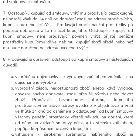
od smlouvy akceptováno.
7. Odstoupí-li kupující od smlouvy, vrátí mu prodávající bezodkladně,
nejpozději však do 14 dnů od doručení zboží na adresu prodávajícího,
kupní cenu nebo její část.
Prodávající vrací finanční prostředky po
podpisu dobropisu a to na účet kupujícího.
Odstoupí-li kupující od
kupní smlouvy, není prodávající povinen vrátit přijaté peněžní
prostředky kupujícímu dříve, než mu kupující zboží předá nebo než
mu bude doručeno na adresu uvedenou výše.
8. Prodávající je oprávněn odstoupit od kupní smlouvy z následujících
důvodů:
v průběhu objednávky se výrazným způsobem změnila cena
objednaného výrobku
vyprodání zásob, nedostupnosti zboží, anebo když výrobce,
dovozce anebo dodavatel zboží přerušil výrobu nebo dovoz
zboží. Prodávající bezodkladně informuje kupujícího
prostřednictví emailové adresy uvedené v objednávce a vrátí
ve lhůtě 14 dnů od oznámení o odstoupení od kupní smlouvy
všechny peněžní prostředky včetně nákladů na dodání, které
od něho na základě smlouvy přijal, a to stejným způsobem,
popřípadě způsobem určeným kupujícím
vzhledem k širokému sortimentu nabízeného zboží je