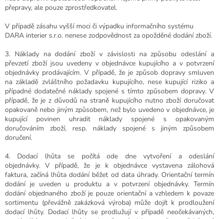
přepravy, ale pouze zprostředkovatel.
V případě zásahu vyšší moci či výpadku informačního systému
DARA interier s.r.o. nenese zodpovědnost za opožděné dodání zboží.
3. Náklady na dodání zboží v závislosti na způsobu odeslání a
převzetí zboží jsou uvedeny v objednávce kupujícího a v potvrzení
objednávky prodávajícím. V případě, že je způsob dopravy smluven
na základě zvláštního požadavku kupujícího, nese kupující riziko a
případné dodatečné náklady spojené s tímto způsobem dopravy. V
případě, že je z důvodů na straně kupujícího nutno zboží doručovat
opakovaně nebo jiným způsobem, než bylo uvedeno v objednávce, je
kupující povinen uhradit náklady spojené s opakovaným
doručováním zboží, resp. náklady spojené s jiným způsobem
doručení.
4.
Dodací lhůta se počítá ode dne vytvoření a odeslání
objednávky. V případě, že je k objednávce vystavena zálohová
faktura, začíná lhůta dodání běžet od data úhrady.
Orientační termín
dodání je uveden u produktu a v potvrzení objednávky.
Termín
dodání objednaného zboží je pouze orientační a vzhledem k povaze
sortimentu (převážně zakázková výroba) může dojít k prodloužení
dodací lhůty.
Dodací lhůty se prodlužují v případě neočekávaných,