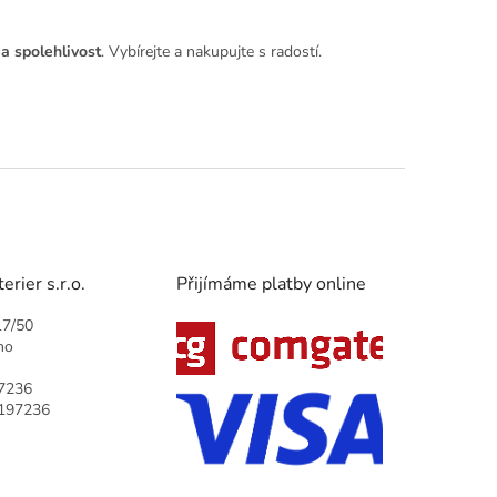
 a spolehlivost
. Vybírejte a nakupujte s radostí.
rier s.r.o.
Přijímáme platby online
17/50
no
7236
9197236