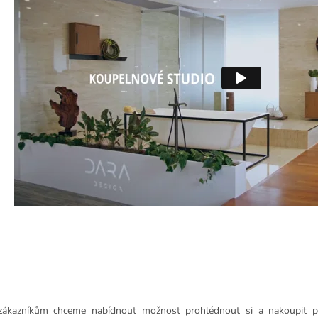
ákazníkům chceme nabídnout možnost prohlédnout si a nakoupit př