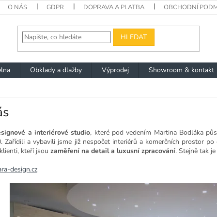
O NÁS
GDPR
DOPRAVA A PLATBA
OBCHODNÍ PODM
HLEDAT
lna
Obklady a dlažby
Výprodej
Showroom & kontakt
ás
signové a interiérové studio
, které pod vedením Martina Bodláka pů
 Zařídili a vybavili jsme již nespočet interiérů a komerčních prostor p
klienti, kteří jsou
zaměření na detail a luxusní zpracování
. Stejně tak j
a-design.cz