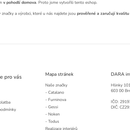
en
v pohodlí domova
. Proto jsme vytvořili tento eshop.
 značky a výrobci, které u nás najdete jsou
prověřené a zaručují kvalitu
Mapa stránek
DARA inte
e pro vás
Naše značky
Hlinky 10
603 00 Br
- Catalano
- Furninova
IČO: 2919
platba
- Gessi
DIČ: CZ2
podmínky
- Noken
- Todus
Realizace interiérů