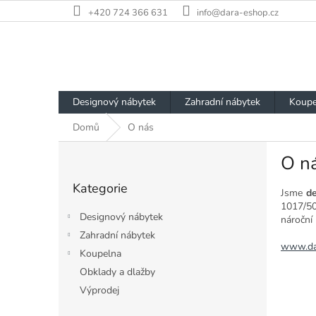
Přejít
+420 724 366 631
info@dara-eshop.cz
na
obsah
Designový nábytek
Zahradní nábytek
Koupe
Domů
O nás
P
O n
o
Přeskočit
s
Kategorie
kategorie
t
Jsme
de
1017/50.
r
Designový nábytek
nároční 
a
Zahradní nábytek
n
www.dar
Koupelna
n
í
Obklady a dlažby
p
Výprodej
a