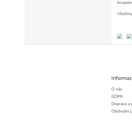
koupel
Všechny
Z
á
p
a
t
Informac
í
O nás
GDPR
Doprava a 
Obchodní 