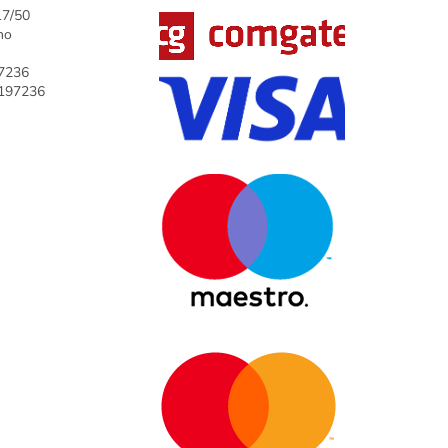
17/50
no
7236
9197236