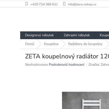
Přejít
+420 724 366 631
info@dara-eshop.cz
na
obsah
Designový nábytek
Zahradní nábytek
Koupe
Domů
Koupelna
Radiátory do koupelny
ZETA koupelnový radiátor 1
Průměrné
Neohodnoceno
Podrobnosti hodnocení
Značka:
Zehn
hodnocení
produktu
je
0,0
z
5
hvězdiček.