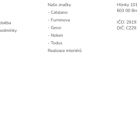
Naše značky
Hlinky 10
603 00 Br
- Catalano
- Furninova
IČO: 2919
platba
- Gessi
DIČ: CZ2
podmínky
- Noken
- Todus
Realizace interiérů