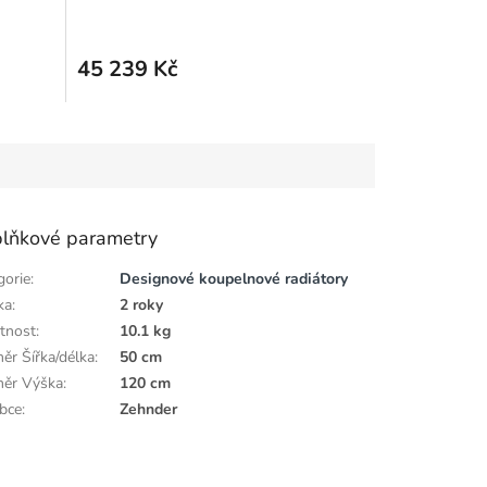
M
anthracit grey
A
45 239 Kč
lňkové parametry
gorie
:
Designové koupelnové radiátory
ka
:
2 roky
tnost
:
10.1 kg
ěr Šířka/délka
:
50 cm
ěr Výška
:
120 cm
bce
:
Zehnder