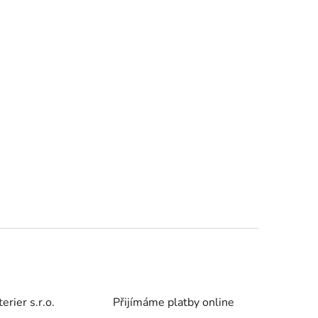
rier s.r.o.
Přijímáme platby online