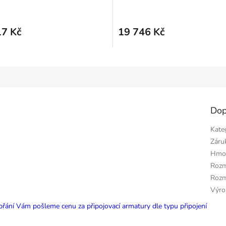
M
1736x578 mm
antracit
A
17 Kč
19 746 Kč
Dop
Kate
Záru
Hmo
Rozm
Rozm
Výro
a přání Vám pošleme cenu za připojovací armatury dle typu připojení