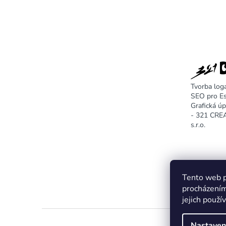
Tvorba log
SEO pro E
Grafická ú
- 321 CR
s.r.o.
Tento web p
procházením
jejich použí
Nastaven