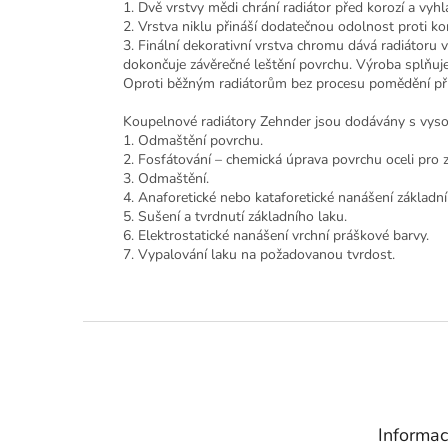
1. Dvě vrstvy mědi chrání radiátor před korozí a vyhl
2. Vrstva niklu přináší dodatečnou odolnost proti ko
3. Finální dekorativní vrstva chromu dává radiátoru 
dokončuje závěrečné leštění povrchu. Výroba splňuj
Oproti běžným radiátorům bez procesu pomědění při
Koupelnové radiátory Zehnder jsou dodávány s vysoc
1. Odmaštění povrchu.
2. Fosfátování – chemická úprava povrchu oceli pro zv
3. Odmaštění.
4. Anaforetické nebo kataforetické nanášení základní
5. Sušení a tvrdnutí základního laku.
6. Elektrostatické nanášení vrchní práškové barvy.
7. Vypalování laku na požadovanou tvrdost.
Z
á
p
a
t
Informac
í