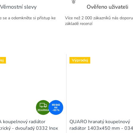
Věrnostní slevy
Ověřeno uživateli
te se a odemkněte si přístup ke
Více než 2 000 zákazníků nás doporu
základě recenzí
ej
Výprodej
Z
65 542
Kč
ZDARMA
D
–60 %
A
koupelnový radiátor
QUARO hranatý koupelnový
R
rický - dvouřadý 0332 Inox
radiátor 1403x450 mm - 03