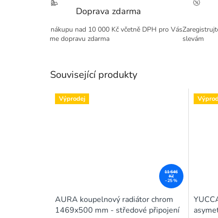
Doprava zdarma
Při nákupu nad 10 000 Kč včetně DPH pro Vás
Zaregistruj
máme dopravu zdarma
slevám
Související produkty
Výprodej
Výprod
11 646
Kč
–25 %
AURA koupelnový radiátor chrom
YUCCA 
1469x500 mm - středové připojení
asymet