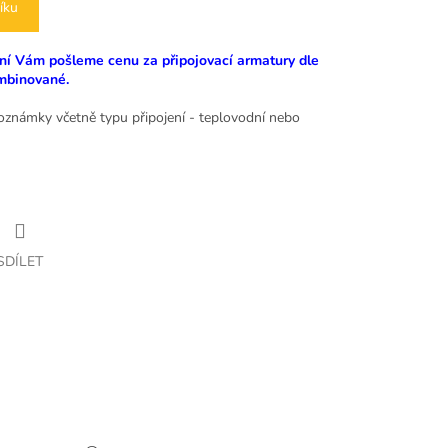
íku
řání Vám pošleme cenu za připojovací armatury dle
ombinované.
poznámky včetně typu připojení - teplovodní nebo
SDÍLET