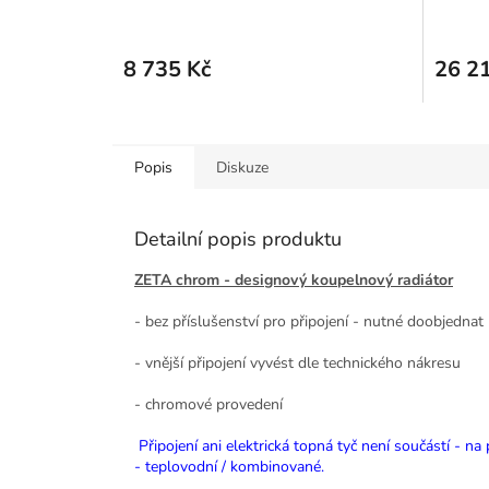
look 
8 735 Kč
26 2
Popis
Diskuze
Detailní popis produktu
ZETA chrom - designový koupelnový radiátor
- bez příslušenství pro připojení - nutné doobjednat
- vnější připojení vyvést dle technického nákresu
- chromové provedení
Připojení ani elektrická topná tyč není součástí - n
- teplovodní / kombinované.