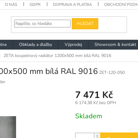
O NÁS
GDPR
DOPRAVA A PLATBA
OBCHODNÍ PODM
HLEDAT
lna
Obklady a dlažby
Výprodej
Showroom & kontakt
ZETA koupelnový radiátor 1200x500 mm bílá RAL 9016
200x500 mm bílá RAL 9016
ZET-120-050
der
7 471 Kč
6 174,38 Kč bez DPH
Měrná
Skladem
cena: