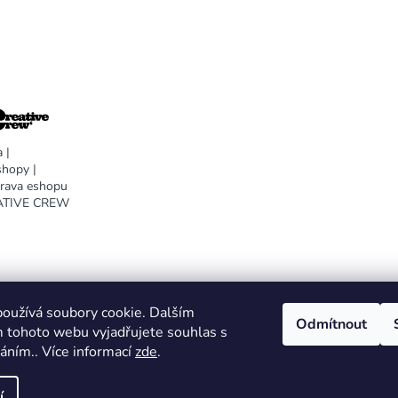
a
|
shopy
|
prava eshopu
EATIVE CREW
oužívá soubory cookie. Dalším
Odmítnout
DARA design
 tohoto webu vyjadřujete souhlas s
váním.. Více informací
zde
.
í