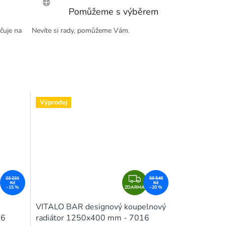
Pomůžeme s výběrem
čuje na
Nevíte si rady, pomůžeme Vám.
Výprodej
Z
23 231
56 548
Kč
Kč
–15 %
ZDARMA
D
–20 %
A
VITALO BAR designový koupelnový
R
46
radiátor 1250x400 mm - 7016