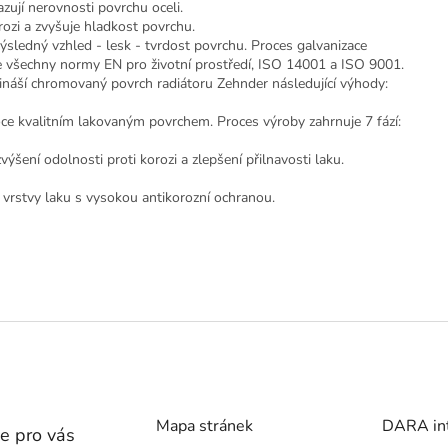
azují nerovnosti povrchu oceli.
rozi a zvyšuje hladkost povrchu.
výsledný vzhled - lesk - tvrdost povrchu. Proces galvanizace
e všechny normy EN pro životní prostředí, ISO 14001 a ISO 9001.
náší chromovaný povrch radiátoru Zehnder následující výhody:
e kvalitním lakovaným povrchem. Proces výroby zahrnuje 7 fází:
ýšení odolnosti proti korozi a zlepšení přilnavosti laku.
 vrstvy laku s vysokou antikorozní ochranou.
Mapa stránek
DARA inte
e pro vás