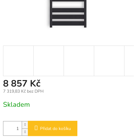
8 857 Kč
7 319,83 Kč bez DPH
Měrná
Skladem
cena:
Přidat do košíku