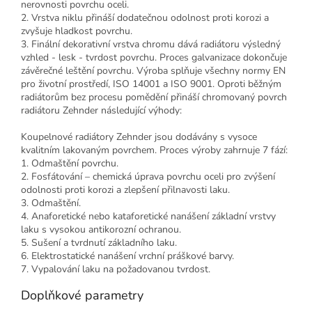
nerovnosti povrchu oceli.
2. Vrstva niklu přináší dodatečnou odolnost proti korozi a
zvyšuje hladkost povrchu.
3. Finální dekorativní vrstva chromu dává radiátoru výsledný
vzhled - lesk - tvrdost povrchu. Proces galvanizace dokončuje
závěrečné leštění povrchu. Výroba splňuje všechny normy EN
pro životní prostředí, ISO 14001 a ISO 9001. Oproti běžným
radiátorům bez procesu pomědění přináší chromovaný povrch
radiátoru Zehnder následující výhody:
Koupelnové radiátory Zehnder jsou dodávány s vysoce
kvalitním lakovaným povrchem. Proces výroby zahrnuje 7 fází:
1. Odmaštění povrchu.
2. Fosfátování – chemická úprava povrchu oceli pro zvýšení
odolnosti proti korozi a zlepšení přilnavosti laku.
3. Odmaštění.
4. Anaforetické nebo kataforetické nanášení základní vrstvy
laku s vysokou antikorozní ochranou.
5. Sušení a tvrdnutí základního laku.
6. Elektrostatické nanášení vrchní práškové barvy.
7. Vypalování laku na požadovanou tvrdost.
Doplňkové parametry