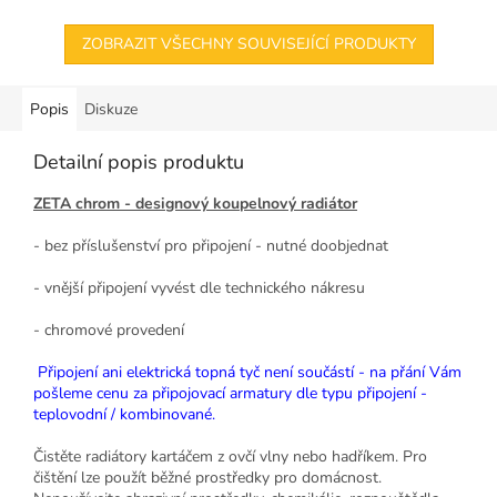
ZOBRAZIT VŠECHNY SOUVISEJÍCÍ PRODUKTY
Popis
Diskuze
Detailní popis produktu
ZETA chrom - designový koupelnový radiátor
- bez příslušenství pro připojení - nutné doobjednat
- vnější připojení vyvést dle technického nákresu
- chromové provedení
Připojení ani elektrická topná tyč není součástí - na přání Vám
pošleme cenu za připojovací armatury dle typu připojení -
teplovodní / kombinované.
Čistěte radiátory kartáčem z ovčí vlny nebo hadříkem. Pro
čištění lze použít běžné prostředky pro domácnost.