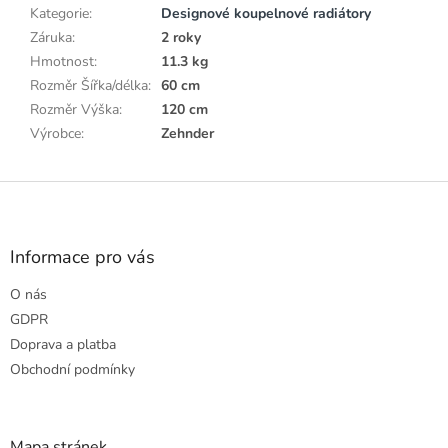
Kategorie
:
Designové koupelnové radiátory
Záruka
:
2 roky
Hmotnost
:
11.3 kg
Rozměr Šířka/délka
:
60 cm
Rozměr Výška
:
120 cm
Výrobce
:
Zehnder
Z
á
p
a
Informace pro vás
t
O nás
í
GDPR
Doprava a platba
Obchodní podmínky
Mapa stránek