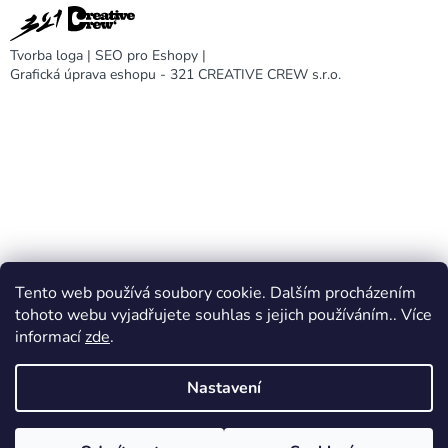
Tvorba loga
|
SEO pro Eshopy
|
Grafická úprava eshopu - 321 CREATIVE CREW s.r.o.
Tento web používá soubory cookie. Dalším procházením
DARA design
tohoto webu vyjadřujete souhlas s jejich používáním.. Více
informací
zde
.
Nastavení
Vytvořil Shoptet