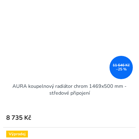
11 646 Kč
–25 %
AURA koupelnový radiátor chrom 1469x500 mm -
středové připojení
8 735 Kč
Výprodej