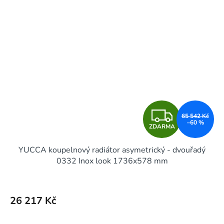
Z
65 542 Kč
–60 %
ZDARMA
D
YUCCA koupelnový radiátor asymetrický - dvouřadý
A
0332 Inox look 1736x578 mm
R
M
26 217 Kč
A