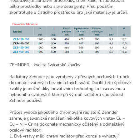
Nepoužívejte abrazivní prostředky, chemikálie, rozpouštědla,
bělící prostředky nebo silné detergenty. Před použitím
zkontrolujte u čistícího prostředku pro jaké materiály je určen.
ZEHNDER - kvalita švýcarské značky
Radiátory Zehnder jsou vyrobeny z přesných ocelových trubek,
dokonale svařených bez viditelných svárů. Docílit této špičkové
kvality je možné díky inovativním technologiím laserového a
hybridního svařování, které při výrobě radiátoru společnost
Zehnder používá.
Proces vysoce jakostního chromování radiátorů Zehnder
zahrnuje galvanické nanášení několika kovových vrstev Cu –
Cu – Ni – Cr na dokonale mechanicky očištěný a odmaštěný
ocelový radiátor:
1. Dvě vrstvy mědi chrání radiátor před korozí a vyhlazují