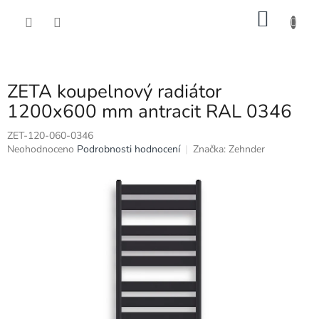
Přejít
NÁKU
na
obsah
KOŠÍK
ZETA koupelnový radiátor
1200x600 mm antracit RAL 0346
ZET-120-060-0346
Průměrné
Neohodnoceno
Podrobnosti hodnocení
Značka:
Zehnder
hodnocení
produktu
je
0,0
z
5
hvězdiček.