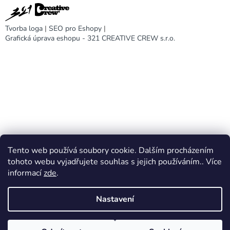
Tvorba loga
|
SEO pro Eshopy
|
Grafická úprava eshopu - 321 CREATIVE CREW s.r.o.
Tento web používá soubory cookie. Dalším procházením
DARA design
tohoto webu vyjadřujete souhlas s jejich používáním.. Více
informací
zde
.
Nastavení
Vytvořil Shoptet