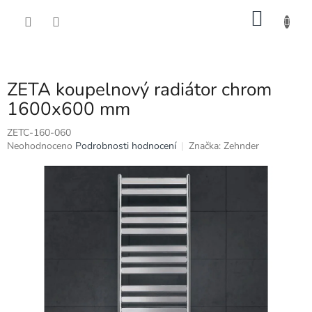
Přejít
NÁKU
na
obsah
KOŠÍK
ZETA koupelnový radiátor chrom
1600x600 mm
ZETC-160-060
Průměrné
Neohodnoceno
Podrobnosti hodnocení
Značka:
Zehnder
hodnocení
produktu
je
0,0
z
5
hvězdiček.