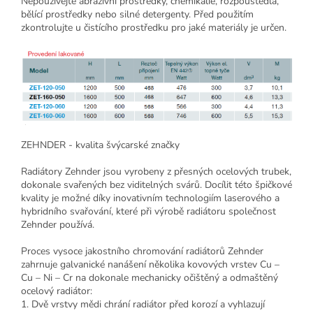
Nepoužívejte abrazivní prostředky, chemikálie, rozpouštědla,
bělící prostředky nebo silné detergenty. Před použitím
zkontrolujte u čistícího prostředku pro jaké materiály je určen.
ZEHNDER - kvalita švýcarské značky
Radiátory Zehnder jsou vyrobeny z přesných ocelových trubek,
dokonale svařených bez viditelných svárů. Docílit této špičkové
kvality je možné díky inovativním technologiím laserového a
hybridního svařování, které při výrobě radiátoru společnost
Zehnder používá.
Proces vysoce jakostního chromování radiátorů Zehnder
zahrnuje galvanické nanášení několika kovových vrstev Cu –
Cu – Ni – Cr na dokonale mechanicky očištěný a odmaštěný
ocelový radiátor:
1. Dvě vrstvy mědi chrání radiátor před korozí a vyhlazují