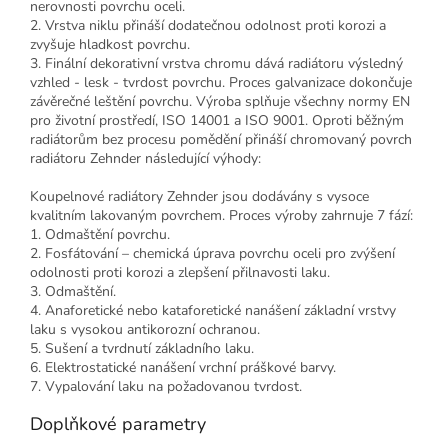
nerovnosti povrchu oceli.
2. Vrstva niklu přináší dodatečnou odolnost proti korozi a
zvyšuje hladkost povrchu.
3. Finální dekorativní vrstva chromu dává radiátoru výsledný
vzhled - lesk - tvrdost povrchu. Proces galvanizace dokončuje
závěrečné leštění povrchu. Výroba splňuje všechny normy EN
pro životní prostředí, ISO 14001 a ISO 9001. Oproti běžným
radiátorům bez procesu pomědění přináší chromovaný povrch
radiátoru Zehnder následující výhody:
Koupelnové radiátory Zehnder jsou dodávány s vysoce
kvalitním lakovaným povrchem. Proces výroby zahrnuje 7 fází:
1. Odmaštění povrchu.
2. Fosfátování – chemická úprava povrchu oceli pro zvýšení
odolnosti proti korozi a zlepšení přilnavosti laku.
3. Odmaštění.
4. Anaforetické nebo kataforetické nanášení základní vrstvy
laku s vysokou antikorozní ochranou.
5. Sušení a tvrdnutí základního laku.
6. Elektrostatické nanášení vrchní práškové barvy.
7. Vypalování laku na požadovanou tvrdost.
Doplňkové parametry