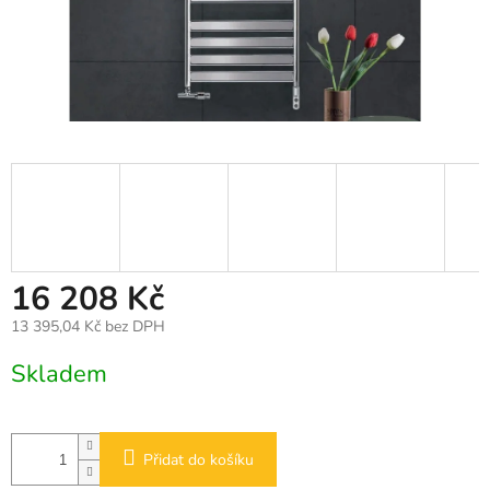
16 208 Kč
13 395,04 Kč bez DPH
Měrná
Skladem
cena:
Přidat do košíku