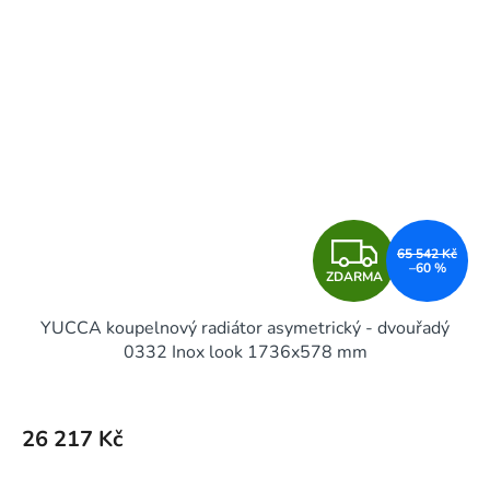
Z
65 542 Kč
–60 %
ZDARMA
D
YUCCA koupelnový radiátor asymetrický - dvouřadý
A
0332 Inox look 1736x578 mm
R
M
26 217 Kč
A