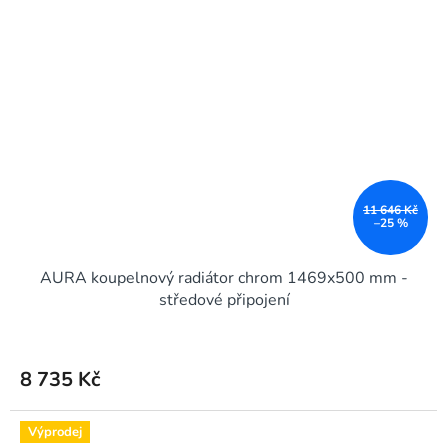
11 646 Kč
–25 %
AURA koupelnový radiátor chrom 1469x500 mm -
středové připojení
8 735 Kč
Výprodej