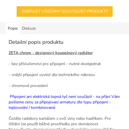
ZOBRAZIT VŠECHNY SOUVISEJÍCÍ PRODUKTY
Popis
Diskuze
Detailní popis produktu
ZETA chrom - designový koupelnový radiátor
- bez příslušenství pro připojení - nutné doobjednat
- vnější připojení vyvést dle technického nákresu
- chromové provedení
Připojení ani elektrická topná tyč není součástí - na přání Vám
pošleme cenu za připojovací armatury dle typu připojení -
teplovodní / kombinované.
Čistěte radiátory kartáčem z ovčí vlny nebo hadříkem. Pro
čištění lze použít běžné prostředky pro domácnost.