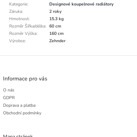
Kategorie
:
Designové koupelnové radiátory
Záruka
:
2 roky
Hmotnost
:
15.3 kg
Rozměr Šířka/délka
:
60 cm
Rozměr Výška
:
160 cm
Výrobce
:
Zehnder
Z
á
p
a
Informace pro vás
t
O nás
í
GDPR
Doprava a platba
Obchodní podmínky
Mapa stránek