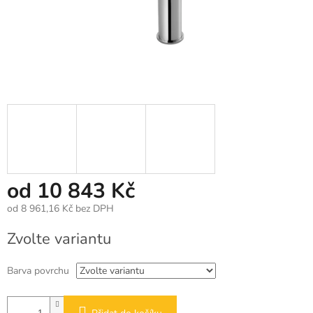
od
10 843 Kč
od
8 961,16 Kč
bez DPH
Měrná
Zvolte variantu
cena:
Barva povrchu