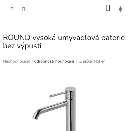
Přejít
NÁKU
na
obsah
KOŠÍK
ROUND vysoká umyvadlová baterie
bez výpusti
Průměrné
Neohodnoceno
Podrobnosti hodnocení
Značka:
Noken
hodnocení
produktu
je
0,0
z
5
hvězdiček.