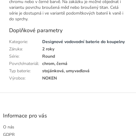
chromu nebo v černé barvě. Na zakázku je možné objednat i
variantu povrchu broušená měď nebo broušený titan. Celá
série je dostupná i ve variantě podomítkových baterií k vaně i
do sprchy.
Doplňkové parametry
Kategorie
:
Designové vodovodní baterie do koupelny
Záruka
:
2 roky
Série
:
Round
Povrch/materiál
:
chrom, černá
Typ baterie
:
stojánková, umyvadlová
Výrobce
:
NOKEN
Z
á
p
a
Informace pro vás
t
O nás
í
GDPR