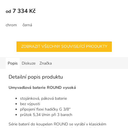
7 334 Kč
od
chrom
černá
ZOBRAZIT VŠECHNY SOUVISEJÍCÍ PRODUKTY
Popis
Diskuze
Značka
Detailní popis produktu
Umyvadlová baterie ROUND vysoká
stojánková, páková baterie
bez výpusti
připojení flexi hadičky G 3/8''
průtok 5,34 l/min při 3 barech
Série baterií do koupelen ROUND se vyrábí v klasickém