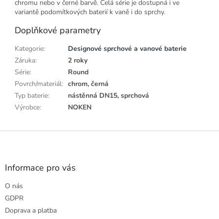
chromu nebo v černé barvě. Celá série je dostupná i ve
variantě podomítkových baterií k vaně i do sprchy.
Doplňkové parametry
Kategorie
:
Designové sprchové a vanové baterie
Záruka
:
2 roky
Série
:
Round
Povrch/materiál
:
chrom, černá
Typ baterie
:
nástěnná DN15, sprchová
Výrobce
:
NOKEN
Z
á
p
a
Informace pro vás
t
O nás
í
GDPR
Doprava a platba