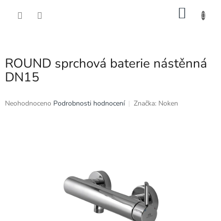
Přejít
NÁKU
na
obsah
KOŠÍK
ROUND sprchová baterie nástěnná
DN15
Průměrné
Neohodnoceno
Podrobnosti hodnocení
Značka:
Noken
hodnocení
produktu
je
0,0
z
5
hvězdiček.