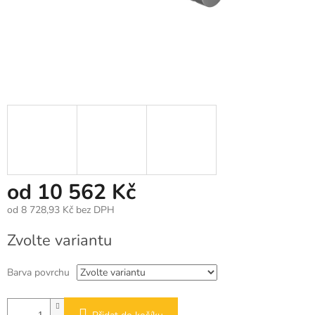
od
10 562 Kč
od
8 728,93 Kč
bez DPH
Měrná
Zvolte variantu
cena:
Barva povrchu