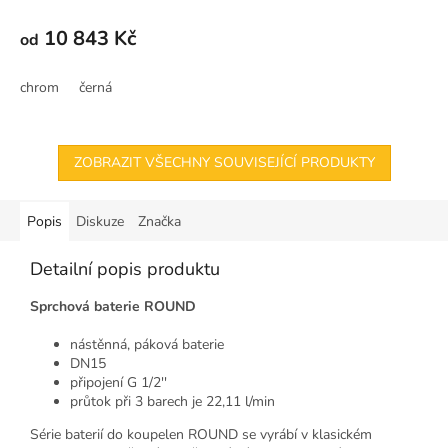
10 843 Kč
od
chrom
černá
ZOBRAZIT VŠECHNY SOUVISEJÍCÍ PRODUKTY
Popis
Diskuze
Značka
Detailní popis produktu
Sprchová baterie ROUND
nástěnná, páková baterie
DN15
připojení G 1/2''
průtok při 3 barech je 22,11 l/min
Série baterií do koupelen ROUND se vyrábí v klasickém