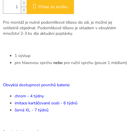
Přidat do košíku
Pro montáž je nutné podomítkové těleso do zdi, je možné jej
volitelně objednat. Podomítkové těleso je skladem v obvyklém
množství 2-3 ks dle aktuální poptávky.
1 výstup
pro hlavovou sprchu
nebo
pro ruční sprchu (pouze 1 médium)
Obvyklá dostupnost povrchů baterie:
chrom - 4 týdny
imitace kartáčované oceli - 6 týdnů
černá XL - 7 týdnů