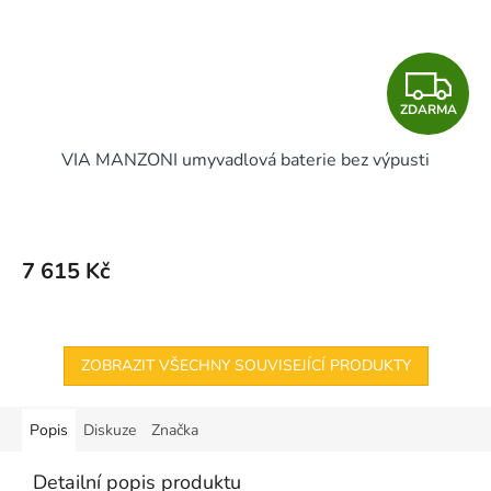
Z
ZDARMA
D
VIA MANZONI umyvadlová baterie bez výpusti
A
R
M
7 615 Kč
A
ZOBRAZIT VŠECHNY SOUVISEJÍCÍ PRODUKTY
Popis
Diskuze
Značka
Detailní popis produktu