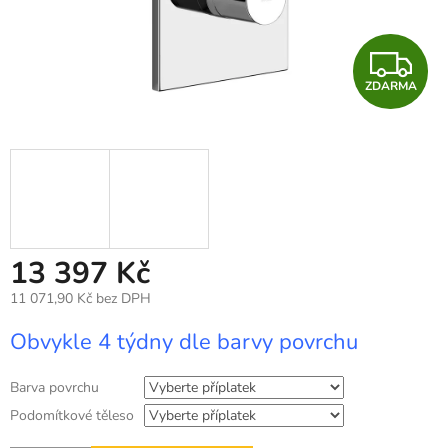
Z
ZDARMA
D
A
R
M
A
13 397 Kč
11 071,90 Kč
bez DPH
Měrná
Obvykle 4 týdny dle barvy povrchu
cena:
Barva povrchu
Podomítkové těleso