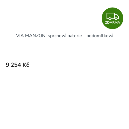
Z
ZDARMA
D
VIA MANZONI sprchová baterie - podomítková
A
R
M
9 254 Kč
A