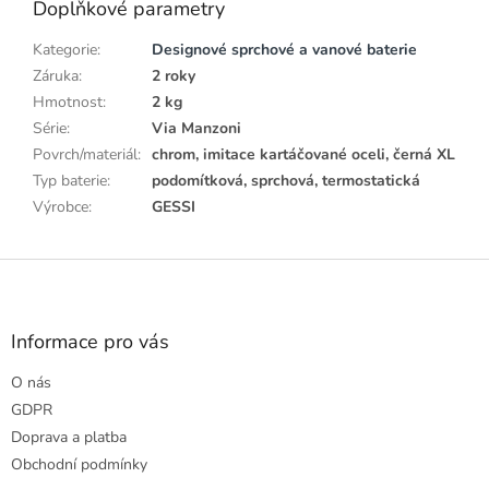
Doplňkové parametry
Kategorie
:
Designové sprchové a vanové baterie
Záruka
:
2 roky
Hmotnost
:
2 kg
Série
:
Via Manzoni
Povrch/materiál
:
chrom, imitace kartáčované oceli, černá XL
Typ baterie
:
podomítková, sprchová, termostatická
Výrobce
:
GESSI
Z
á
p
a
Informace pro vás
t
O nás
í
GDPR
Doprava a platba
Obchodní podmínky