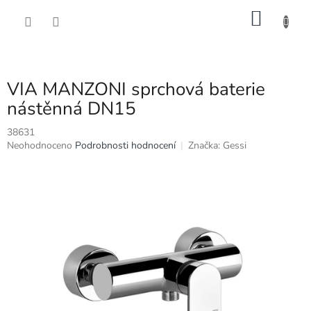
Přejít
NÁKU
na
obsah
KOŠÍK
VIA MANZONI sprchová baterie
nástěnná DN15
38631
Průměrné
Neohodnoceno
Podrobnosti hodnocení
Značka:
Gessi
hodnocení
produktu
je
0,0
z
5
hvězdiček.