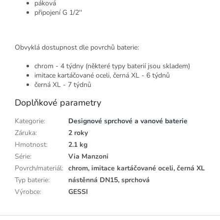
páková
připojení G 1/2''
Obvyklá dostupnost dle povrchů baterie:
chrom - 4 týdny (některé typy baterií jsou skladem)
imitace kartáčované oceli, černá XL - 6 týdnů
černá XL - 7 týdnů
Doplňkové parametry
Kategorie
:
Designové sprchové a vanové baterie
Záruka
:
2 roky
Hmotnost
:
2.1 kg
Série
:
Via Manzoni
Povrch/materiál
:
chrom, imitace kartáčované oceli, černá XL
Typ baterie
:
nástěnná DN15, sprchová
Výrobce
:
GESSI
Z