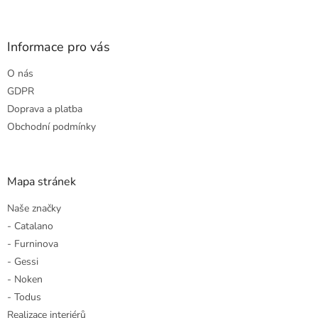
á
p
a
Informace pro vás
t
O nás
í
GDPR
Doprava a platba
Obchodní podmínky
Mapa stránek
Naše značky
- Catalano
- Furninova
- Gessi
- Noken
- Todus
Realizace interiérů