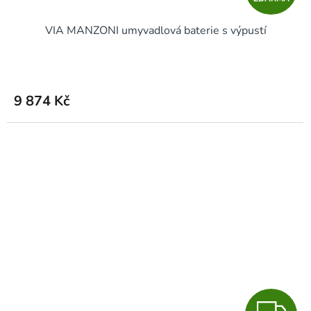
D
VIA MANZONI umyvadlová baterie s výpustí
A
R
M
9 874 Kč
A
Z