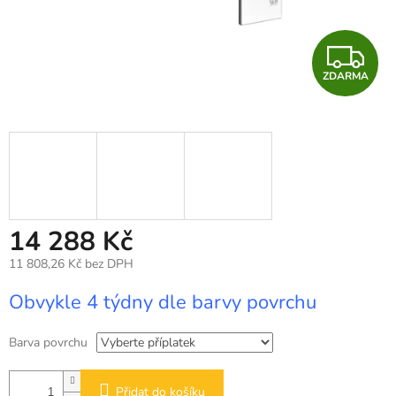
Z
ZDARMA
D
A
R
M
A
14 288 Kč
11 808,26 Kč
bez DPH
Měrná
Obvykle 4 týdny dle barvy povrchu
cena:
Barva povrchu
Přidat do košíku