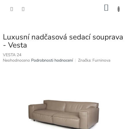
Přejít
NÁKU
na
obsah
KOŠÍK
Luxusní nadčasová sedací souprava
- Vesta
VESTA 24
Průměrné
Neohodnoceno
Podrobnosti hodnocení
Značka:
Furninova
hodnocení
produktu
je
0,0
z
5
hvězdiček.