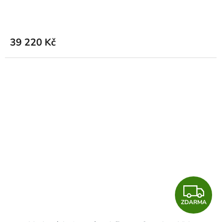
A
R
M
39 220 Kč
A
Z
ZDARMA
D