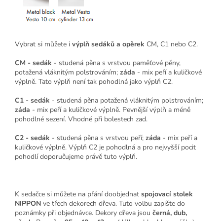
Vybrat si můžete i
výplň sedáků a opěrek
CM, C1 nebo C2.
CM - sedák
- studená pěna s vrstvou paměťové pěny,
potažená vláknitým polstrováním;
záda
- mix peří a kuličkové
výplně. Tato výplň není tak pohodlná jako výplň C2.
C1 - sedák
- studená pěna potažená vláknitým polstrováním;
záda
- mix peří a kuličkové výplně. Pevnější výplň a méně
pohodlné sezení. Vhodné při bolestech zad.
C2 - sedák
- studená pěna s vrstvou peří;
záda
- mix peří a
kuličkové výplně. Výplň C2 je pohodlná a pro nejvyšší pocit
pohodlí doporučujeme právě tuto výplň.
K sedačce si můžete na přání doobjednat
spojovací stolek
NIPPON
ve třech dekorech dřeva. Tuto volbu zapište do
poznámky při objednávce. Dekory dřeva jsou
černá, dub,