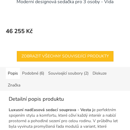
Moderní designová sedačka pro 3 osoby - Vida
A
R
M
46 255 Kč
A
ZOBRAZIT VŠECHNY SOUVISEJÍCÍ PRODUKTY
Popis
Podobné (6)
Související soubory (2)
Diskuze
Značka
Detailní popis produktu
Luxusní nadčasová sedací souprava - Vesta j
e perfektním
spojením stylu a komfortu, které oživí každý interiér a nabízí
prostorné a pohodlné sezení pro celou rodinu. V průběhu let
byla vyvinuta promyšlená řada modulů a variant, které