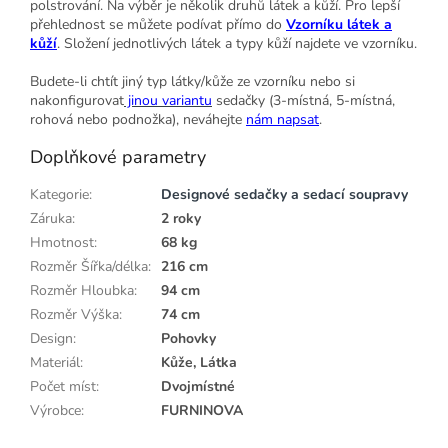
polstrování. Na výběr je několik druhů látek a kůží. Pro lepší
přehlednost se můžete podívat přímo do
Vzorníku látek a
kůží
. Složení jednotlivých látek a typy kůží najdete ve vzorníku.
Budete-li chtít jiný typ látky/kůže ze vzorníku nebo si
nakonfigurovat
jinou variantu
sedačky (3-místná, 5-místná,
rohová nebo podnožka), neváhejte
nám napsat
.
Doplňkové parametry
Kategorie
:
Designové sedačky a sedací soupravy
Záruka
:
2 roky
Hmotnost
:
68 kg
Rozměr Šířka/délka
:
216 cm
Rozměr Hloubka
:
94 cm
Rozměr Výška
:
74 cm
Design
:
Pohovky
Materiál
:
Kůže, Látka
Počet míst
:
Dvojmístné
Výrobce
:
FURNINOVA