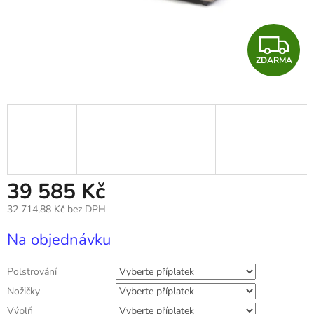
Z
ZDARMA
D
A
R
M
A
39 585 Kč
32 714,88 Kč
bez DPH
Měrná
Na objednávku
cena:
Polstrování
Nožičky
Výplň