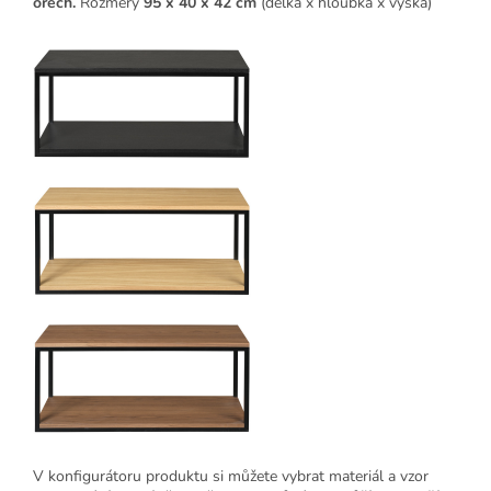
ořech.
Rozměry
95 x 40 x 42 cm
(délka x hloubka x výška)
V konfigurátoru produktu si můžete vybrat materiál a vzor