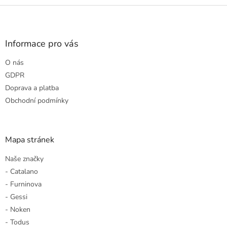
Z
á
p
a
Informace pro vás
t
O nás
í
GDPR
Doprava a platba
Obchodní podmínky
Mapa stránek
Naše značky
- Catalano
- Furninova
- Gessi
- Noken
- Todus