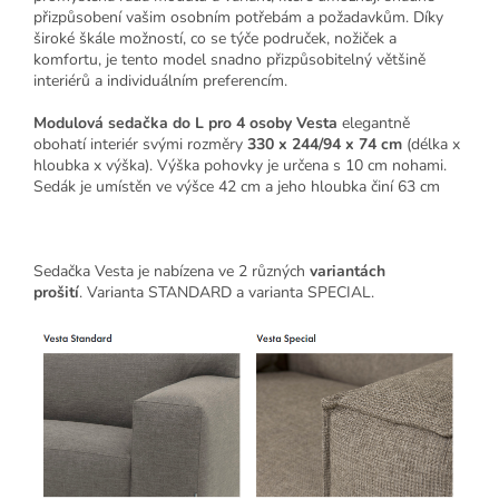
přizpůsobení vašim osobním potřebám a požadavkům. Díky
široké škále možností, co se týče područek, nožiček a
komfortu, je tento model snadno přizpůsobitelný většině
interiérů a individuálním preferencím.
Modulová sedačka do L pro 4 osoby Vesta
elegantně
obohatí interiér svými rozměry
330 x 244/94 x 74 cm
(délka x
hloubka x výška). Výška pohovky je určena s 10 cm nohami.
Sedák je umístěn ve výšce 42 cm a jeho hloubka činí 63 cm
Sedačka Vesta je nabízena ve 2 různých
variantách
prošití
.
Varianta STANDARD a varianta SPECIAL.