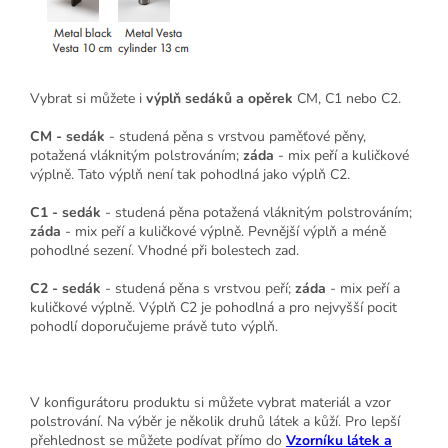
Vybrat si můžete i
výplň sedáků a opěrek
CM, C1 nebo C2.
CM - sedák
- studená pěna s vrstvou paměťové pěny,
potažená vláknitým polstrováním;
záda
- mix peří a kuličkové
výplně. Tato výplň není tak pohodlná jako výplň C2.
C1 - sedák
- studená pěna potažená vláknitým polstrováním;
záda
- mix peří a kuličkové výplně. Pevnější výplň a méně
pohodlné sezení. Vhodné při bolestech zad.
C2 - sedák
- studená pěna s vrstvou peří;
záda
- mix peří a
kuličkové výplně. Výplň C2 je pohodlná a pro nejvyšší pocit
pohodlí doporučujeme právě tuto výplň.
V konfigurátoru produktu si můžete vybrat materiál a vzor
polstrování. Na výběr je několik druhů látek a kůží. Pro lepší
přehlednost se můžete podívat přímo do
Vzorníku látek a