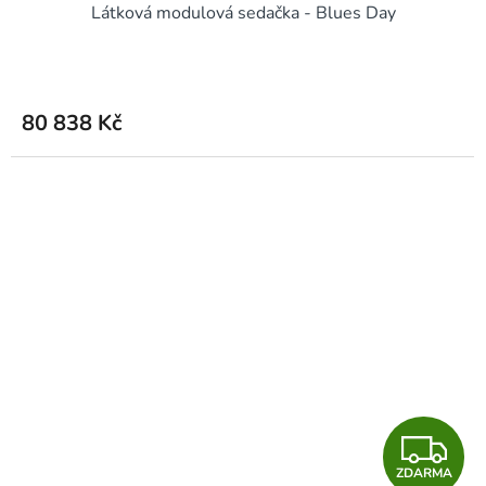
Látková modulová sedačka - Blues Day
A
R
M
80 838 Kč
A
Z
ZDARMA