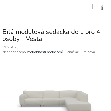
Přejít
NÁKU
na
obsah
KOŠÍK
Bílá modulová sedačka do L pro 4
osoby - Vesta
VESTA 75
Průměrné
Neohodnoceno
Podrobnosti hodnocení
Značka:
Furninova
hodnocení
produktu
je
0,0
z
5
hvězdiček.