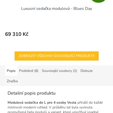
D
Luxusní sedačka modulová - Blues Day
A
R
M
69 310 Kč
A
ZOBRAZIT VŠECHNY SOUVISEJÍCÍ PRODUKTY
Popis
Podobné (6)
Související soubory (1)
Diskuze
Značka
Detailní popis produktu
Modulová sedačka do L pro 4 osoby Vesta
přináší do každé
místnosti moderní vzhled. V průběhu let byla vyvinuta
promyšlená řada modulů a variant, které umožňují snadné