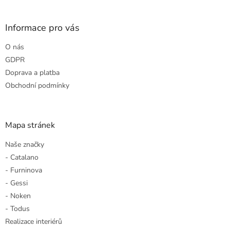
á
p
a
Informace pro vás
t
O nás
í
GDPR
Doprava a platba
Obchodní podmínky
Mapa stránek
Naše značky
- Catalano
- Furninova
- Gessi
- Noken
- Todus
Realizace interiérů