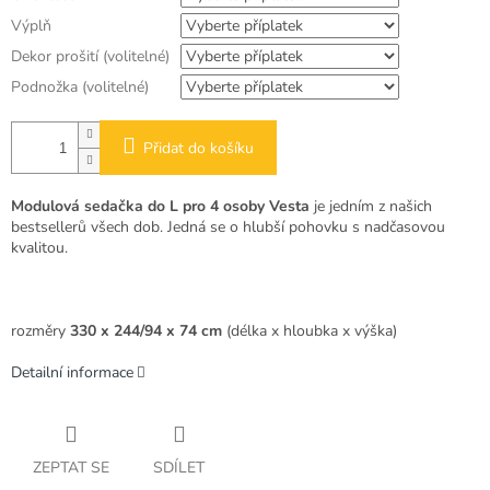
Výplň
Dekor prošití (volitelné)
Podnožka (volitelné)
Přidat do košíku
Modulová sedačka do L pro 4 osoby Vesta
je jedním z našich
bestsellerů všech dob
. Jedná se o hlubší pohovku s nadčasovou
kvalitou.
rozměry
330 x 244/94 x 74 cm
(délka x hloubka x výška)
Detailní informace
ZEPTAT SE
SDÍLET