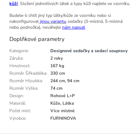
kůží
. Složení jednotlivých látek a typy kůží najdete ve vzorníku.
Budete-li chtít jiný typ látky/kůže ze vzorníku nebo si
nakonfigurovat
jinou variantu
sedačky (3-místná, 5-místná
nebo podnožka), neváhejte
nám napsat
.
Doplňkové parametry
Kategorie
:
Designové sedačky a sedací soupravy
Záruka
:
2 roky
Hmotnost
:
167 kg
Rozměr Šířka/délka
:
330 cm
Rozměr Hloubka
:
244 cm, 94 cm
Rozměr Výška
:
74 cm
Design
:
Rohové L+P
Materiál
:
Kůže, Látka
Počet míst
:
Více místné
Výrobce
:
FURNINOVA
Z