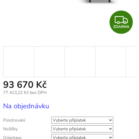
Z
ZDARMA
D
A
R
M
A
93 670 Kč
77 413,22 Kč
bez DPH
Měrná
Na objednávku
cena:
Polstrování
Nožičky
Orientace