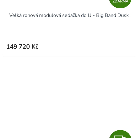
ZDARMA
D
Velká rohová modulová sedačka do U - Big Band Dusk
A
R
M
149 720 Kč
A