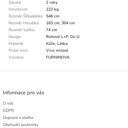
Záruka
:
2 roky
Hmotnost
:
222 kg
Rozměr Šířka/délka
:
546 cm
Rozměr Hloubka
:
163 cm, 304 cm
Rozměr Výška
:
74 cm
Design
:
Rohové L+P, Do U
Materiál
:
Kůže, Látka
Počet míst
:
Více místné
Výrobce
:
FURNINOVA
Z
á
p
a
Informace pro vás
t
O nás
í
GDPR
Doprava a platba
Obchodní podmínky