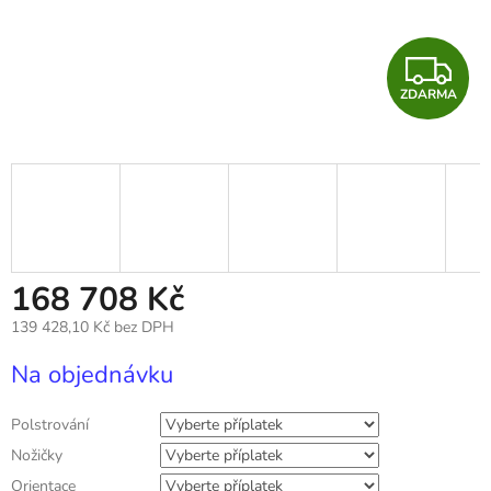
Z
ZDARMA
D
A
R
M
A
168 708 Kč
139 428,10 Kč
bez DPH
Měrná
Na objednávku
cena:
Polstrování
Nožičky
Orientace