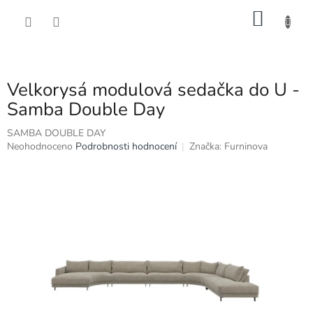
Přejít
NÁKU
na
obsah
KOŠÍK
Velkorysá modulová sedačka do U -
Samba Double Day
SAMBA DOUBLE DAY
Průměrné
Neohodnoceno
Podrobnosti hodnocení
Značka:
Furninova
hodnocení
produktu
je
0,0
z
5
hvězdiček.