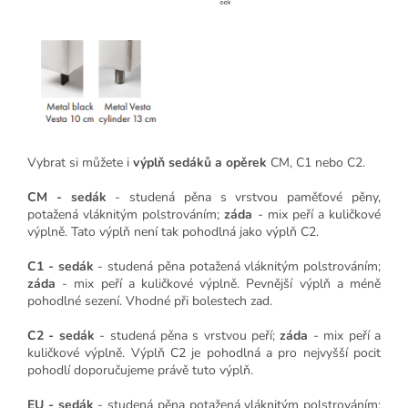
Vybrat si můžete i
výplň sedáků a opěrek
CM, C1 nebo C2.
CM - sedák
- studená pěna s vrstvou paměťové pěny,
potažená vláknitým polstrováním;
záda
- mix peří a kuličkové
výplně. Tato výplň není tak pohodlná jako výplň C2.
C1 - sedák
- studená pěna potažená vláknitým polstrováním;
záda
- mix peří a kuličkové výplně. Pevnější výplň a méně
pohodlné sezení. Vhodné při bolestech zad.
C2 - sedák
- studená pěna s vrstvou peří;
záda
- mix peří a
kuličkové výplně. Výplň C2 je pohodlná a pro nejvyšší pocit
pohodlí doporučujeme právě tuto výplň.
EU - sedák
- studená pěna potažená vláknitým polstrováním;