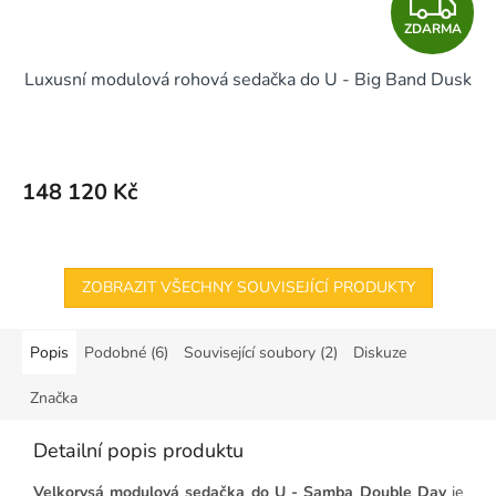
Z
ZDARMA
D
Luxusní modulová rohová sedačka do U - Big Band Dusk
A
R
M
148 120 Kč
A
ZOBRAZIT VŠECHNY SOUVISEJÍCÍ PRODUKTY
Popis
Podobné (6)
Související soubory (2)
Diskuze
Značka
Detailní popis produktu
Velkorysá modulová sedačka do U - Samba Double Day
je