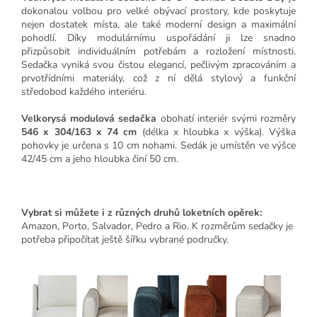
dokonalou volbou pro velké obývací prostory, kde poskytuje
nejen dostatek místa, ale také moderní design a maximální
pohodlí. Díky modulárnímu uspořádání ji lze snadno
přizpůsobit individuálním potřebám a rozložení místnosti.
Sedačka vyniká svou čistou elegancí, pečlivým zpracováním a
prvotřídními materiály, což z ní dělá stylový a funkční
středobod každého interiéru.
Velkorysá modulová sedačka
obohatí interiér svými rozměry
546 x 304/163 x 74 cm
(délka x hloubka x výška). Výška
pohovky je určena s 10 cm nohami. Sedák je umístěn ve výšce
42/45 cm a jeho hloubka činí 50 cm.
Vybrat si můžete i z různých druhů loketních opěrek:
Amazon, Porto, Salvador, Pedro a Rio.
K rozměrům sedačky je
potřeba připočítat ještě šířku vybrané područky.