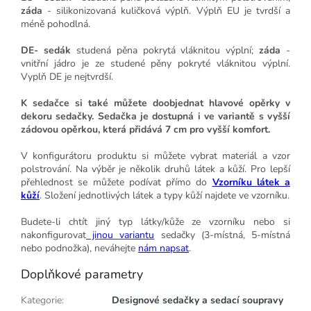
záda
- silikonizovaná kuličková výplň. Výplň EU je tvrdší a
méně pohodlná.
DE- sedák
studená pěna pokrytá vláknitou výplní;
záda
-
vnitřní jádro je ze studené pěny pokryté vláknitou výplní.
Vyplň DE je nejtvrdší.
K sedačce si také můžete doobjednat hlavové opěrky v
dekoru sedačky. Sedačka je dostupná i ve variantě s vyšší
zádovou opěrkou, která přidává 7 cm pro vyšší komfort.
V konfigurátoru produktu si můžete vybrat materiál a vzor
polstrování. Na výběr je několik druhů látek a kůží. Pro lepší
přehlednost se můžete podívat přímo do
Vzorníku látek a
kůží
. Složení jednotlivých látek a typy kůží najdete ve vzorníku.
Budete-li chtít jiný typ látky/kůže ze vzorníku nebo si
nakonfigurovat
jinou variantu
sedačky (3-místná, 5-místná
nebo podnožka), neváhejte
nám napsat
.
Doplňkové parametry
Kategorie
:
Designové sedačky a sedací soupravy