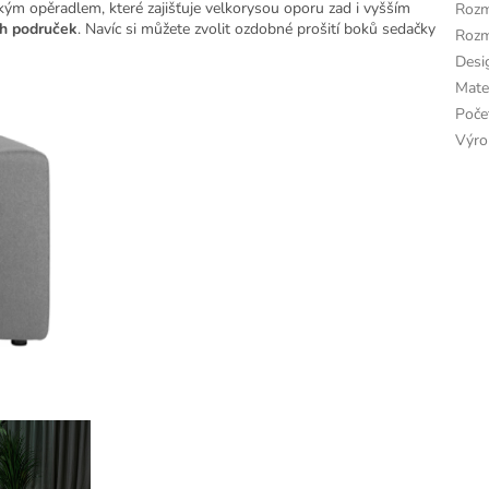
m opěradlem, které zajišťuje velkorysou oporu zad i vyšším
Rozm
ch područek
. Navíc si můžete zvolit ozdobné prošití boků sedačky
Rozm
Desi
Mate
Poče
Výro