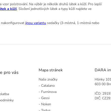
vzor polstrování. Na výběr je několik druhů látek a kůží. Pro lepší
átek a kůží
. Složení jednotlivých látek a typy kůží najdete ve
si nakonfigurovat
jinou variantu
sedačky (3-místná, 1-místná nebo
Mapa stránek
DARA inte
e pro vás
Naše značky
Hlinky 10
603 00 Br
- Catalano
- Furninova
IČO: 2919
platba
- Gessi
DIČ: CZ2
podmínky
- Noken
- Todus