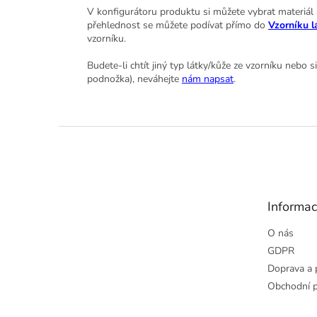
V konfigurátoru produktu si můžete vybrat materiál a 
přehlednost se můžete podívat přímo do
Vzorníku l
vzorníku.
Budete-li chtít jiný typ látky/kůže ze vzorníku nebo 
podnožka), neváhejte
nám napsat
.
Z
á
p
a
t
Informac
í
O nás
GDPR
Doprava a 
Obchodní 