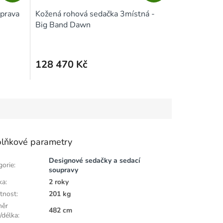
A
A
prava
Kožená rohová sedačka 3místná -
R
R
Big Band Dawn
M
M
A
A
128 470 Kč
lňkové parametry
Designové sedačky a sedací
gorie
:
soupravy
ka
:
2 roky
tnost
:
201 kg
měr
482 cm
/délka
: