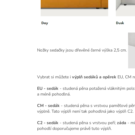
Nožky sedačky jsou dřevěné černé výška 2,5 cm.
Vybrat si můžete i
výplň sedáků a opěrek
EU, CM n
EU - sedák
- studená pěna potažená vláknitým pol
a méně pohodlná.
CM - sedák
- studená pěna s vrstvou paměťové pěn
výplně. Tato výplň není tak pohodlná jako výplň C2.
C2 - sedák
- studená pěna s vrstvou peří;
záda
- mi
pohodlí doporučujeme právě tuto výplň.