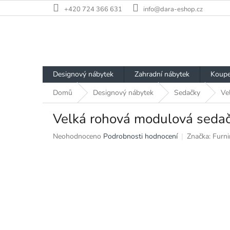
Přejít
+420 724 366 631
info@dara-eshop.cz
na
obsah
Designový nábytek
Zahradní nábytek
Koupe
Domů
Designový nábytek
Sedačky
Ve
Velká rohová modulová sedač
Průměrné
Neohodnoceno
Podrobnosti hodnocení
Značka:
Furni
hodnocení
produktu
je
0,0
z
5
hvězdiček.