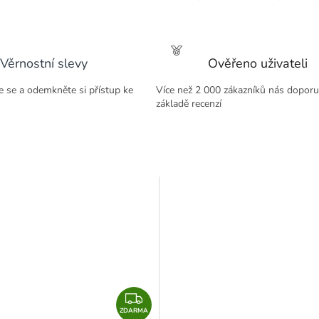
M
A
Věrnostní slevy
Ověřeno uživateli
te se a odemkněte si přístup ke
Více než 2 000 zákazníků nás doporu
základě recenzí
Z
ZDARMA
D