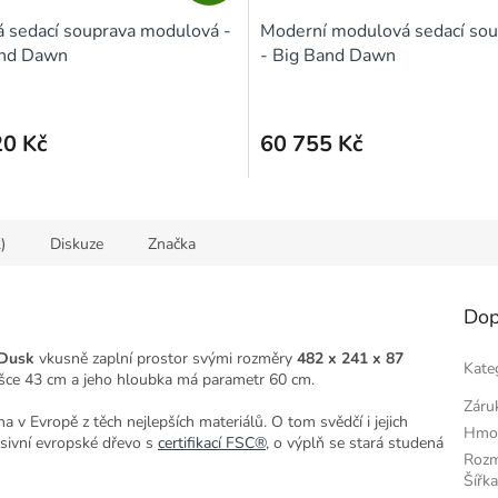
A
 sedací souprava modulová -
Moderní modulová sedací sou
R
and Dawn
- Big Band Dawn
M
A
20 Kč
60 755 Kč
)
Diskuze
Značka
Dop
 Dusk
vkusně zaplní prostor svými rozměry
482 x 241 x 87
Kate
ýšce 43 cm a jeho hloubka má parametr 60 cm.
Záru
v Evropě z těch nejlepších materiálů. O tom svědčí i jejich
Hmo
asivní evropské dřevo s
certifikací
FSC®
, o výplň se stará studená
Roz
Šířka