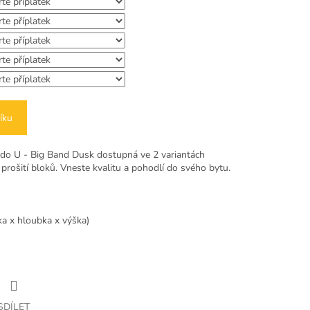
íku
do U - Big Band Dusk dostupná ve 2 variantách
rošití bloků. Vneste kvalitu a pohodlí do svého bytu.
ka x hloubka x výška)
SDÍLET