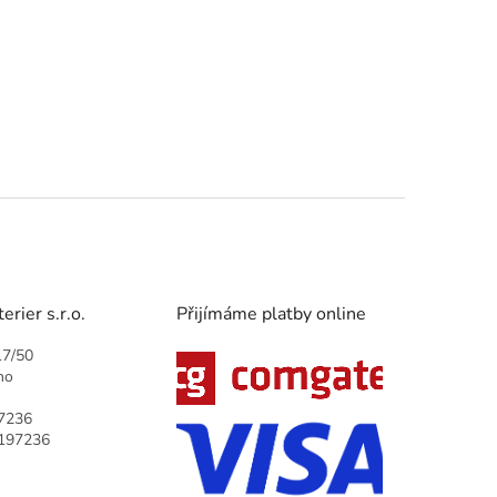
rier s.r.o.
Přijímáme platby online
17/50
no
7236
9197236