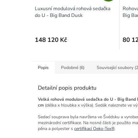
A
Luxusní modulová rohová sedačka
Rohová
R
do U - Big Band Dusk
Big B
M
A
148 120 Kč
80 1
Popis
Podobné (6)
Související soubory (2
Detailní popis produktu
Velká rohová modulová sedačka do U - Big Band
cm
(délka x hloubka x výška). Sedák naleznete ve v
Sedací souprava byla navržena ve Švédsku a vyrobena 
mezinárodní certifikace. Na nosné části je použito m
pěna a polyester s
certifikací Oeko-Tex®
.