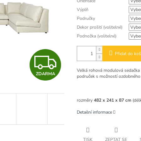
Orientace
Výplň
Područky
Dekor prošití (volitelné)
Podnožka (volitelné)
Přidat do koš
Z
Velká rohová modulová sedačka 
ZDARMA
D
područek s možností ozdobného p
A
rozměry
482 x 241 x 87 cm
(dél
Detailní informace
R
TISK
ZEPTAT SE