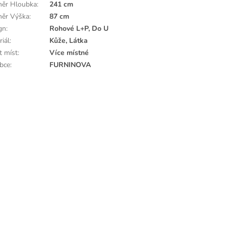
ěr Hloubka
:
241 cm
ěr Výška
:
87 cm
gn
:
Rohové L+P, Do U
riál
:
Kůže, Látka
t míst
:
Více místné
bce
:
FURNINOVA