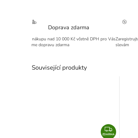
Doprava zdarma
Při nákupu nad 10 000 Kč včetně DPH pro Vás
Zaregistruj
máme dopravu zdarma
slevám
Související produkty
Z
ZDARMA
D