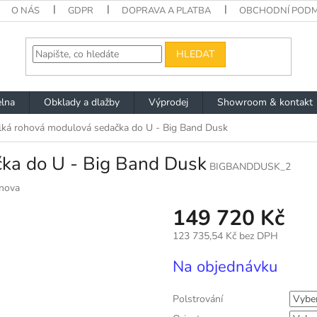
O NÁS
GDPR
DOPRAVA A PLATBA
OBCHODNÍ PODM
HLEDAT
lna
Obklady a dlažby
Výprodej
Showroom & kontakt
lká rohová modulová sedačka do U - Big Band Dusk
ka do U - Big Band Dusk
BIGBANDDUSK_2
nova
149 720 Kč
123 735,54 Kč
bez DPH
Měrná
Na objednávku
cena:
Polstrování