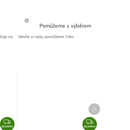
Pomůžeme s výběrem
čuje na
Nevíte si rady, pomůžeme Vám.
Další
produkt
Z
Z
ZDARMA
D
ZDARMA
D