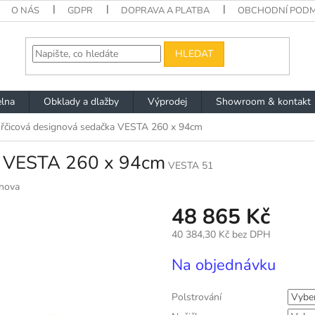
O NÁS
GDPR
DOPRAVA A PLATBA
OBCHODNÍ PODM
HLEDAT
lna
Obklady a dlažby
Výprodej
Showroom & kontakt
řčicová designová sedačka VESTA 260 x 94cm
a VESTA 260 x 94cm
VESTA 51
nova
48 865 Kč
40 384,30 Kč
bez DPH
Měrná
Na objednávku
cena:
Polstrování