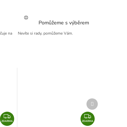
Pomůžeme s výběrem
čuje na
Nevíte si rady, pomůžeme Vám.
Další
produkt
Z
Z
ZDARMA
D
ZDARMA
D