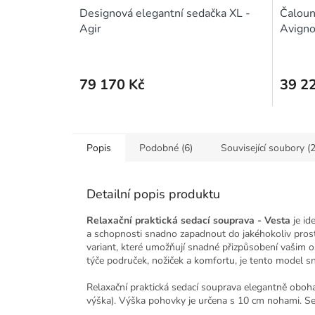
A
Designová elegantní sedačka XL -
Čaloun
R
Agir
Avign
M
A
79 170 Kč
39 2
Popis
Podobné (6)
Související soubory (2
Detailní popis produktu
Relaxační praktická sedací souprava - Vesta
je id
a schopnosti snadno zapadnout do jakéhokoliv pros
variant, které umožňují snadné přizpůsobení vašim 
týče područek, nožiček a komfortu, je tento model sn
Relaxační praktická sedací souprava elegantně oboha
výška). Výška pohovky je určena s 10 cm nohami. Se