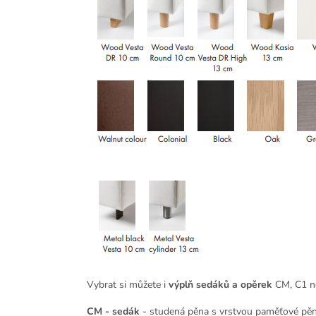
Vybrat si můžete i
výplň sedáků a opěrek
CM, C1 n
CM - sedák
- studená pěna s vrstvou paměťové pěn