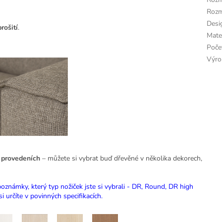
Rozm
Desi
rošití
.
Mate
Poče
Výro
a provedeních
– můžete si vybrat buď dřevěné v několika dekorech,
oznámky, který typ nožiček jste si vybrali - DR, Round, DR high
 určíte v povinných specifikacích.