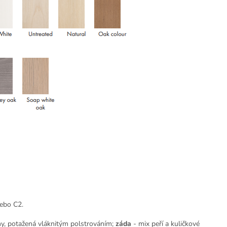
ebo C2.
y, potažená vláknitým polstrováním;
záda
- mix peří a kuličkové