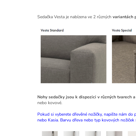
Sedačka Vesta je nabízena ve 2 různých
variantách p
Nohy sedačky jsou k dispozici v různých tvarech 
nebo kovové.
Pokud si vyberete dřevěné nožičky, napište nám do p
nebo Kasia. Barvu dřeva nebo typ kovových nožiček si