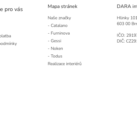
Mapa stránek
DARA inte
e pro vás
Naše značky
Hlinky 10
603 00 Br
- Catalano
- Furninova
IČO: 2919
platba
- Gessi
DIČ: CZ2
podmínky
- Noken
- Todus
Realizace interiérů