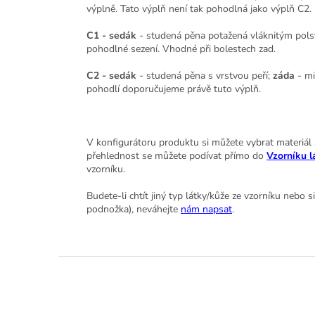
výplně. Tato výplň není tak pohodlná jako výplň C2.
C1 - sedák
- studená pěna potažená vláknitým pol
pohodlné sezení. Vhodné při bolestech zad.
C2 - sedák
- studená pěna s vrstvou peří;
záda
- mi
pohodlí doporučujeme právě tuto výplň.
V konfigurátoru produktu si můžete vybrat materiál a 
přehlednost se můžete podívat přímo do
Vzorníku l
vzorníku.
Budete-li chtít jiný typ látky/kůže ze vzorníku nebo 
podnožka), neváhejte
nám napsat
.
Z
á
p
a