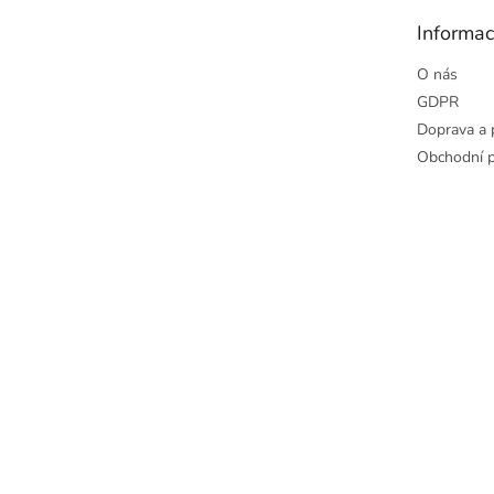
t
Informac
í
O nás
GDPR
Doprava a 
Obchodní 