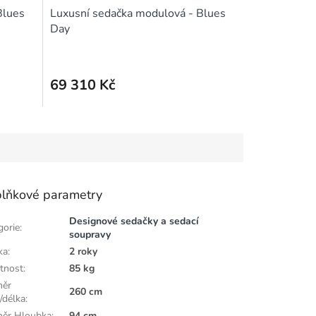
A
A
Blues
Luxusní sedačka modulová - Blues
R
R
Day
M
M
A
A
69 310 Kč
lňkové parametry
Designové sedačky a sedací
gorie
:
soupravy
ka
:
2 roky
tnost
:
85 kg
měr
260 cm
/délka
:
ěr Hloubka
:
94 cm