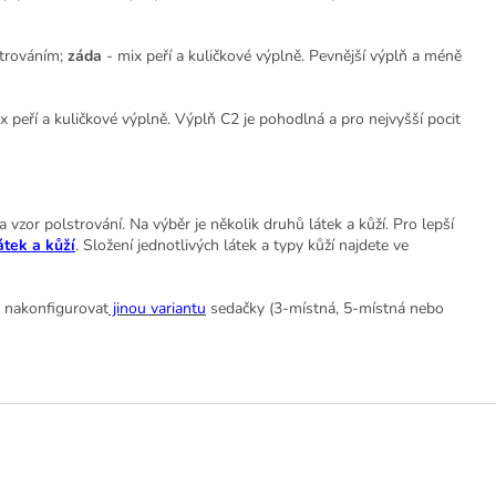
strováním;
záda
- mix peří a kuličkové výplně. Pevnější výplň a méně
x peří a kuličkové výplně. Výplň C2 je pohodlná a pro nejvyšší pocit
vzor polstrování. Na výběr je několik druhů látek a kůží. Pro lepší
átek a kůží
. Složení jednotlivých látek a typy kůží najdete ve
si nakonfigurovat
jinou variantu
sedačky (3-místná, 5-místná nebo