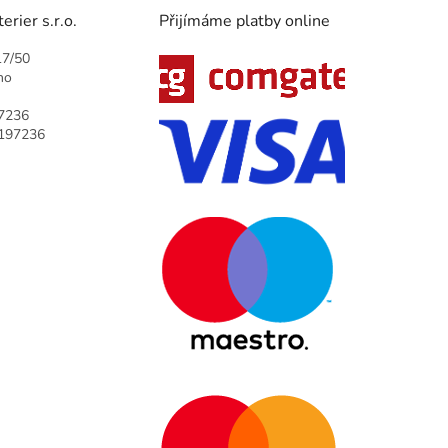
rier s.r.o.
Přijímáme platby online
17/50
no
7236
9197236