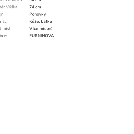
ěr Výška
:
74 cm
gn
:
Pohovky
riál
:
Kůže, Látka
t míst
:
Více místné
bce
:
FURNINOVA