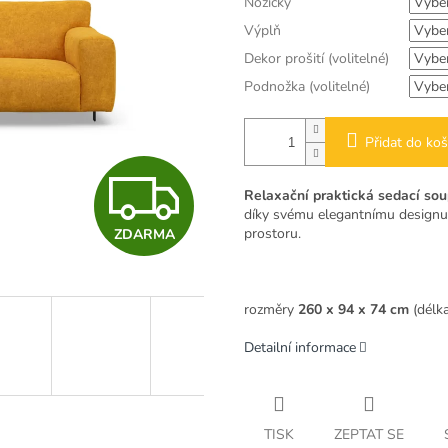
Nožičky
Výplň
Dekor prošití (volitelné)
Podnožka (volitelné)
Přidat do koš
Z
Relaxační praktická sedací sou
díky svému elegantnímu designu
prostoru.
ZDARMA
D
rozměry
260 x 94 x 74 cm
(délka
A
Detailní informace
R
TISK
ZEPTAT SE