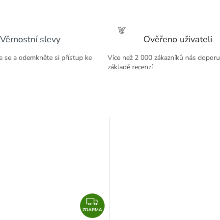
M
A
Věrnostní slevy
Ověřeno uživateli
te se a odemkněte si přístup ke
Více než 2 000 zákazníků nás doporu
základě recenzí
Z
ZDARMA
D