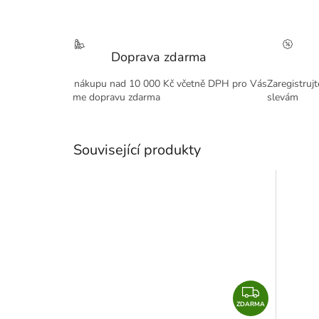
Doprava zdarma
Při nákupu nad 10 000 Kč včetně DPH pro Vás
Zaregistruj
máme dopravu zdarma
slevám
Související produkty
Z
ZDARMA
D