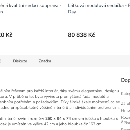
A
ěná kvalitní sedací souprava -
Látková modulová sedačka - 
R
on
Day
M
A
20 Kč
80 838 Kč
)
Diskuze
Značka
Dop
eálním řešením pro každý interiér, díky svému elegantnímu designu
Kate
toru. V průběhu let byla vyvinuta promyšlená řada modulů a
osobním potřebám a požadavkům. Díky široké škále možností, co se
Záru
adno přizpůsobitelný většině interiérů a individuálním preferencím.
Hmo
Roz
tí interiér svými rozměry
260 x 94 x 74
cm
cm
(délka x hloubka x
Šířka
dák je umístěn ve výšce 42 cm a jeho hloubka činí 63 cm.
Rozm