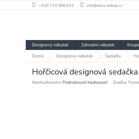
Přejít
+420 724 366 631
info@dara-eshop.cz
na
obsah
Designový nábytek
Zahradní nábytek
Koupe
Domů
Designový nábytek
Sedačky
Ho
Hořčicová designová sedačk
Průměrné
Neohodnoceno
Podrobnosti hodnocení
Značka:
Furni
hodnocení
produktu
je
0,0
z
5
hvězdiček.