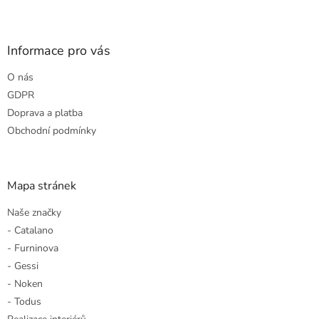
l
Z
á
á
d
p
a
a
Informace pro vás
c
t
í
O nás
í
p
r
GDPR
v
Doprava a platba
k
Obchodní podmínky
y
v
ý
p
Mapa stránek
i
s
Naše značky
u
- Catalano
- Furninova
- Gessi
- Noken
- Todus