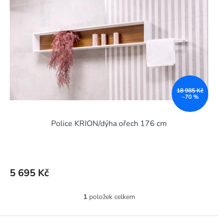
s
u
p
k
r
t
o
ů
d
u
k
t
ů
18 985 Kč
–70 %
Police KRION/dýha ořech 176 cm
5 695 Kč
1
položek celkem
O
v