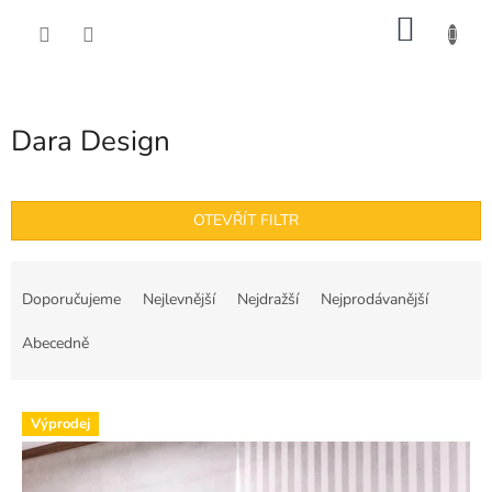
Přejít
NÁKU
na
obsah
KOŠÍK
Dara Design
OTEVŘÍT FILTR
Ř
a
Doporučujeme
Nejlevnější
Nejdražší
Nejprodávanější
z
e
Abecedně
n
í
V
p
Výprodej
ý
r
p
o
i
d