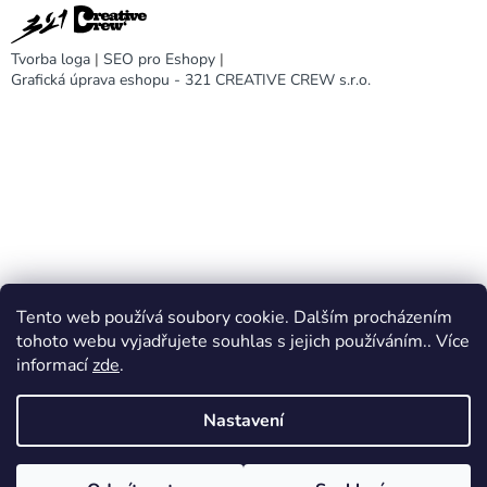
Tvorba loga
|
SEO pro Eshopy
|
Grafická úprava eshopu - 321 CREATIVE CREW s.r.o.
Tento web používá soubory cookie. Dalším procházením
DARA design
tohoto webu vyjadřujete souhlas s jejich používáním.. Více
informací
zde
.
Nastavení
Vytvořil Shoptet