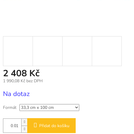
2 408 Kč
1 990,08 Kč bez DPH
Měrná
Na dotaz
cena:
Formát
Přidat do košíku