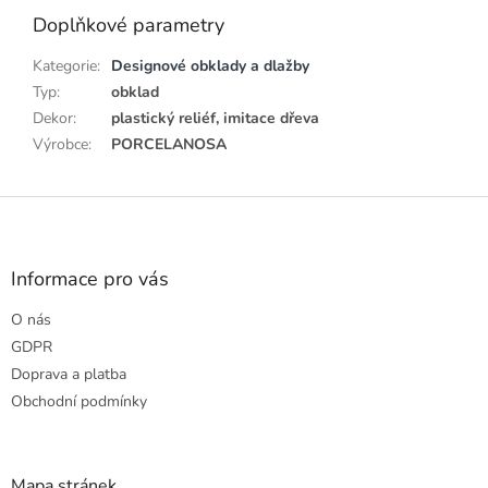
Doplňkové parametry
Kategorie
:
Designové obklady a dlažby
Typ
:
obklad
Dekor
:
plastický reliéf, imitace dřeva
Výrobce
:
PORCELANOSA
Z
á
p
a
Informace pro vás
t
O nás
í
GDPR
Doprava a platba
Obchodní podmínky
Mapa stránek