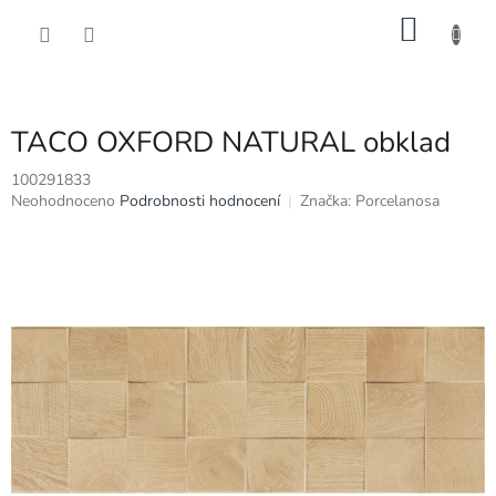
Přejít
NÁKU
na
obsah
KOŠÍK
TACO OXFORD NATURAL obklad
100291833
Průměrné
Neohodnoceno
Podrobnosti hodnocení
Značka:
Porcelanosa
hodnocení
produktu
je
0,0
z
5
hvězdiček.