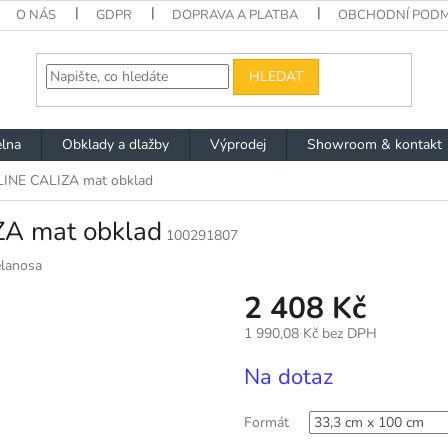
O NÁS
GDPR
DOPRAVA A PLATBA
OBCHODNÍ PODM
HLEDAT
lna
Obklady a dlažby
Výprodej
Showroom & kontakt
NE CALIZA mat obklad
A mat obklad
100291807
elanosa
2 408 Kč
1 990,08 Kč bez DPH
Měrná
Na dotaz
cena:
Formát