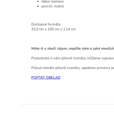
dekor kamene
povrch: matný
Dostupné formáty:
33,3 cm x 100 cm x 1,14 cm
Máte-li o zboží zájem, napište nám o jaké množs
Poskytnete-li nám přesné rozměry, můžeme vypracov
Pokud nemáte přesně rozměry, zajedeme prostory p
POPTAT OBKLAD
Z
á