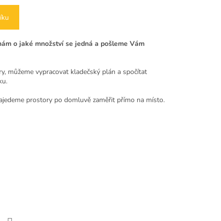
íku
e nám o jaké množství se jedná a pošleme Vám
y, můžeme vypracovat kladečský plán a spočítat
ku.
ajedeme prostory po domluvě zaměřit přímo na místo.