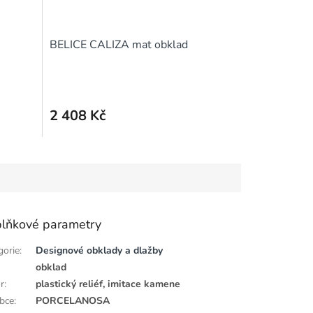
BELICE CALIZA mat obklad
2 408 Kč
lňkové parametry
gorie
:
Designové obklady a dlažby
obklad
r
:
plastický reliéf, imitace kamene
bce
:
PORCELANOSA