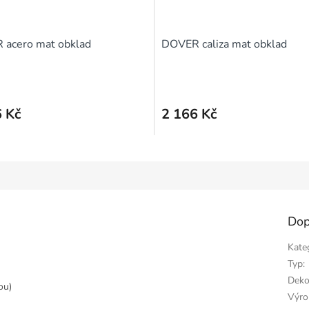
acero mat obklad
DOVER caliza mat obklad
 Kč
2 166 Kč
Dop
Kate
Typ
:
Deko
ou)
Výro