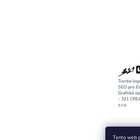
Tvorba log
SEO pro E
Grafická ú
- 321 CR
s.r.o.
Tento web p