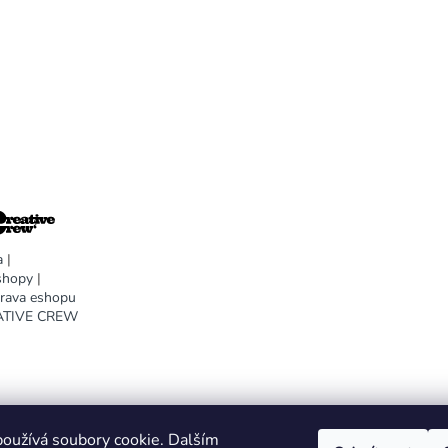
a
|
shopy
|
prava eshopu
EATIVE CREW
oužívá soubory cookie. Dalším