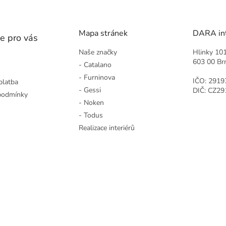
Mapa stránek
DARA inte
e pro vás
Naše značky
Hlinky 10
603 00 Br
- Catalano
- Furninova
IČO: 2919
platba
- Gessi
DIČ: CZ2
podmínky
- Noken
- Todus
Realizace interiérů