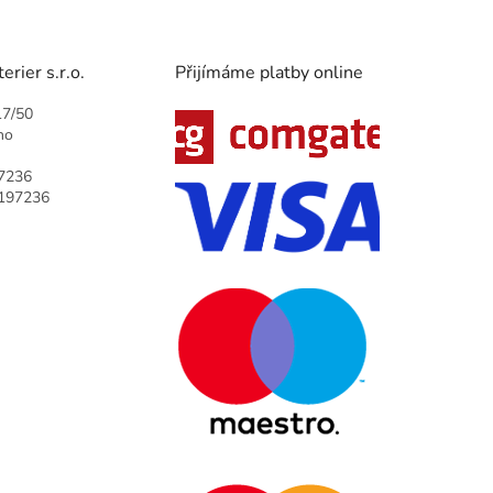
rier s.r.o.
Přijímáme platby online
17/50
no
7236
9197236