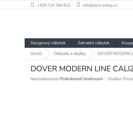
Přejít
+420 724 366 631
info@dara-eshop.cz
na
obsah
Designový nábytek
Zahradní nábytek
Koupe
Domů
Obklady a dlažby
DOVER MODERN LI
DOVER MODERN LINE CALIZ
Průměrné
Neohodnoceno
Podrobnosti hodnocení
Značka:
Porc
hodnocení
produktu
je
0,0
z
5
hvězdiček.