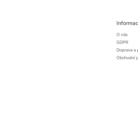
p
a
t
Informac
í
O nás
GDPR
Doprava a 
Obchodní 