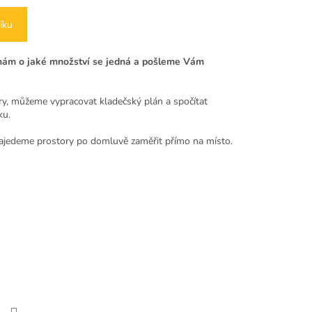
íku
e nám o jaké množství se jedná a pošleme Vám
y, můžeme vypracovat kladečský plán a spočítat
ku.
ajedeme prostory po domluvě zaměřit přímo na místo.