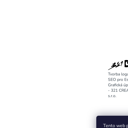
Tvorba log
SEO pro E
Grafická ú
- 321 CR
s.r.o.
Tento web p