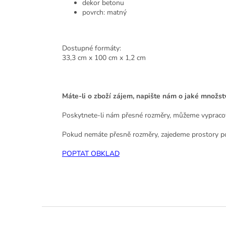
dekor betonu
povrch: matný
Dostupné formáty:
33,3 cm x 100 cm x 1,2 cm
Máte-li o zboží zájem, napište nám o jaké množs
Poskytnete-li nám přesné rozměry, můžeme vypracov
Pokud nemáte přesně rozměry, zajedeme prostory p
POPTAT OBKLAD
Z
á