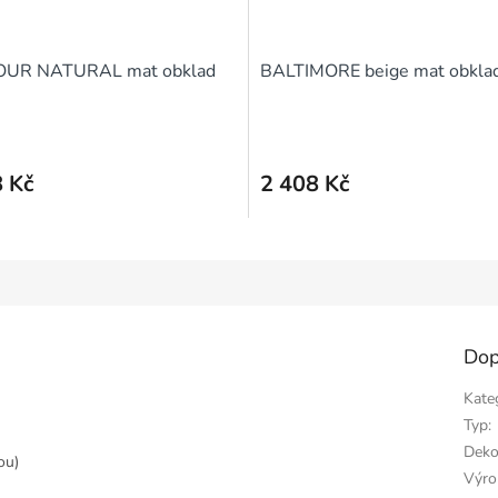
UR NATURAL mat obklad
BALTIMORE beige mat obkla
 Kč
2 408 Kč
Dop
Kate
Typ
:
Deko
ou)
Výro