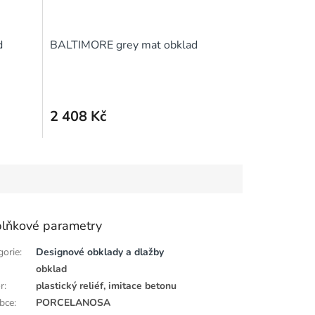
d
BALTIMORE grey mat obklad
2 408 Kč
lňkové parametry
gorie
:
Designové obklady a dlažby
obklad
r
:
plastický reliéf, imitace betonu
bce
:
PORCELANOSA