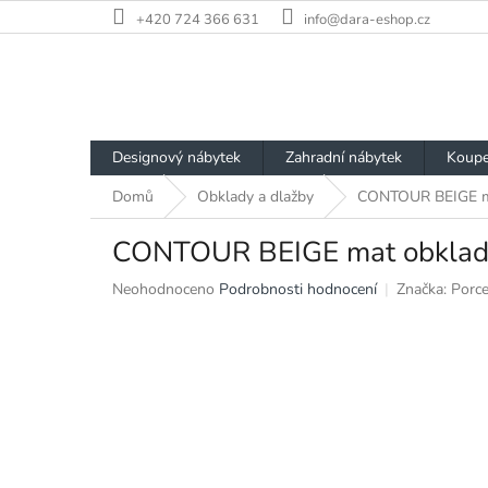
Přejít
+420 724 366 631
info@dara-eshop.cz
na
obsah
Designový nábytek
Zahradní nábytek
Koupe
Domů
Obklady a dlažby
CONTOUR BEIGE m
CONTOUR BEIGE mat obkla
Průměrné
Neohodnoceno
Podrobnosti hodnocení
Značka:
Porc
hodnocení
produktu
je
0,0
z
5
hvězdiček.