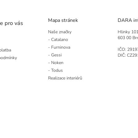
Mapa stránek
DARA inte
e pro vás
Naše značky
Hlinky 10
603 00 Br
- Catalano
- Furninova
IČO: 2919
platba
- Gessi
DIČ: CZ2
podmínky
- Noken
- Todus
Realizace interiérů