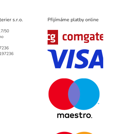
rier s.r.o.
Přijímáme platby online
17/50
no
7236
9197236