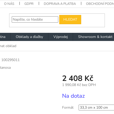
O NÁS
GDPR
DOPRAVA A PLATBA
OBCHODNÍ PODM
HLEDAT
lna
Obklady a dlažby
Výprodej
Showroom & kontakt
at obklad
d
100295011
elanosa
2 408 Kč
1 990,08 Kč bez DPH
Měrná
Na dotaz
cena:
Formát