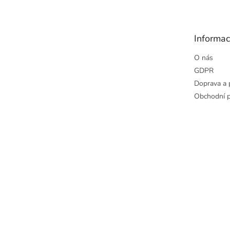
p
a
t
Informac
í
O nás
GDPR
Doprava a 
Obchodní 