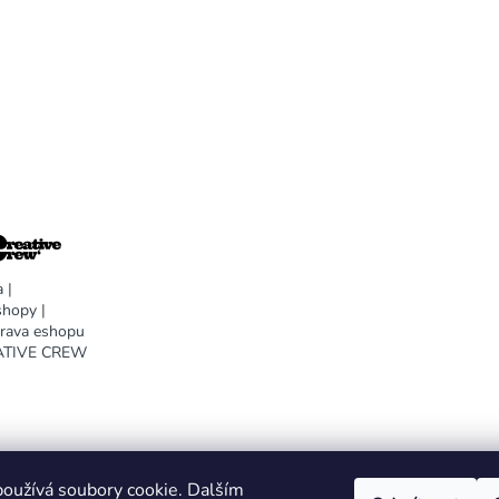
a
|
shopy
|
prava eshopu
EATIVE CREW
oužívá soubory cookie. Dalším