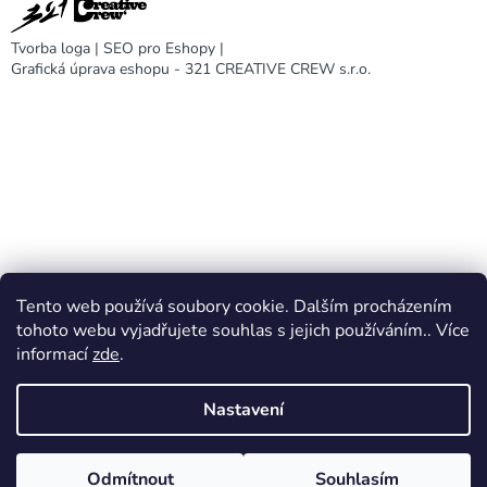
Tvorba loga
|
SEO pro Eshopy
|
Grafická úprava eshopu - 321 CREATIVE CREW s.r.o.
Tento web používá soubory cookie. Dalším procházením
DARA design
tohoto webu vyjadřujete souhlas s jejich používáním.. Více
informací
zde
.
Nastavení
Vytvořil Shoptet
Odmítnout
Souhlasím
Copyright 2026
DARA eshop
. Všechna práva vyhrazena.