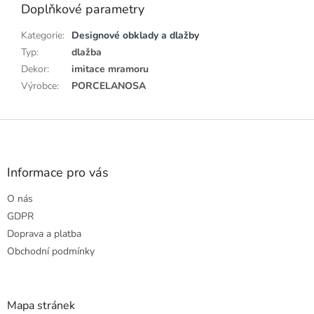
Doplňkové parametry
Kategorie
:
Designové obklady a dlažby
Typ
:
dlažba
Dekor
:
imitace mramoru
Výrobce
:
PORCELANOSA
Z
á
p
a
Informace pro vás
t
O nás
í
GDPR
Doprava a platba
Obchodní podmínky
Mapa stránek