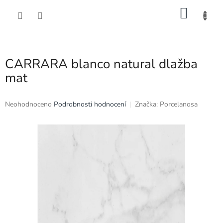
Přejít
NÁKU
na
obsah
KOŠÍK
CARRARA blanco natural dlažba
mat
Průměrné
Neohodnoceno
Podrobnosti hodnocení
Značka:
Porcelanosa
hodnocení
produktu
je
0,0
z
5
hvězdiček.