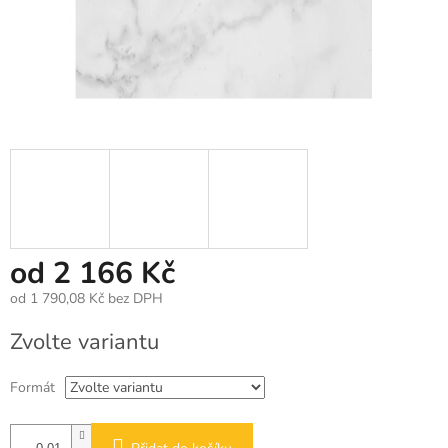
od
2 166 Kč
od
1 790,08 Kč
bez DPH
Měrná
Zvolte variantu
cena:
Formát