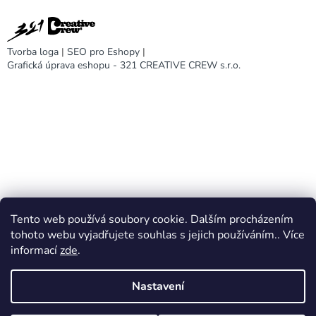
Tvorba loga
|
SEO pro Eshopy
|
Grafická úprava eshopu - 321 CREATIVE CREW s.r.o.
Tento web používá soubory cookie. Dalším procházením
DARA design
tohoto webu vyjadřujete souhlas s jejich používáním.. Více
informací
zde
.
Nastavení
Vytvořil Shoptet