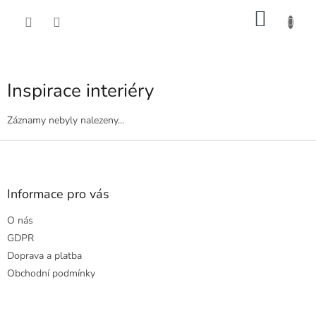
Přejít
NÁKU
na
obsah
KOŠÍK
Inspirace interiéry
Záznamy nebyly nalezeny...
Z
á
p
a
Informace pro vás
t
O nás
í
GDPR
Doprava a platba
Obchodní podmínky