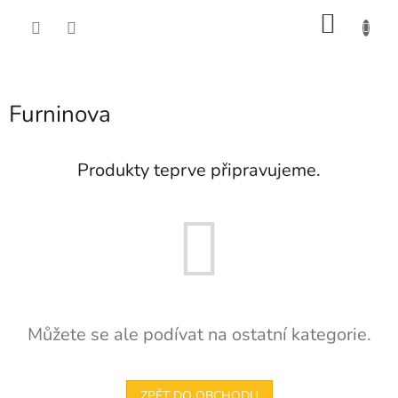
Přejít
NÁKU
na
obsah
KOŠÍK
Furninova
Produkty teprve připravujeme.
Můžete se ale podívat na ostatní kategorie.
ZPĚT DO OBCHODU