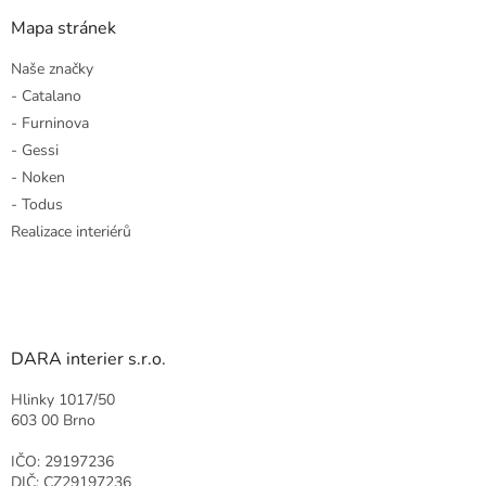
Mapa stránek
Naše značky
- Catalano
- Furninova
- Gessi
- Noken
- Todus
Realizace interiérů
DARA interier s.r.o.
Hlinky 1017/50
603 00 Brno
IČO: 29197236
DIČ: CZ29197236