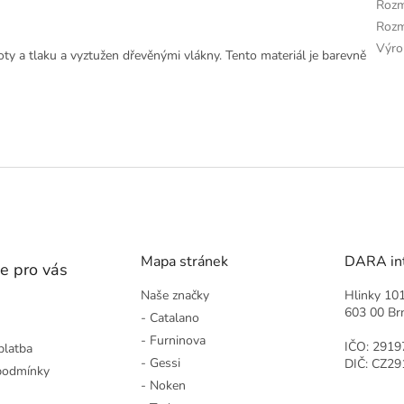
Rozm
Rozm
Výro
ty a tlaku a vyztužen dřevěnými vlákny. Tento materiál je barevně
Mapa stránek
DARA inte
e pro vás
Naše značky
Hlinky 10
603 00 Br
- Catalano
- Furninova
IČO: 2919
platba
- Gessi
DIČ: CZ2
podmínky
- Noken