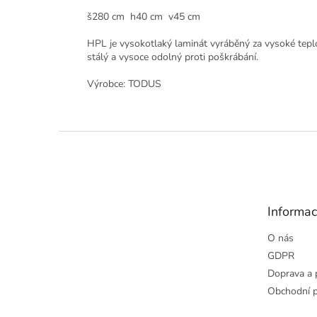
š280 cm h40 cm v45 cm
HPL je vysokotlaký laminát vyráběný za vysoké teplo
stálý a vysoce odolný proti poškrábání.
Výrobce: TODUS
Z
á
p
a
t
Informac
í
O nás
GDPR
Doprava a 
Obchodní 