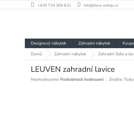
Přejít
+420 724 366 631
info@dara-eshop.cz
na
obsah
Designový nábytek
Zahradní nábytek
Koupe
Domů
Zahradní nábytek
Zahradní židle a lav
LEUVEN zahradní lavice
Průměrné
Neohodnoceno
Podrobnosti hodnocení
Značka:
Todu
hodnocení
produktu
je
0,0
z
5
hvězdiček.