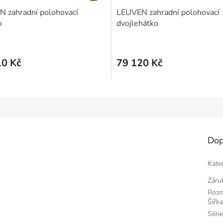
A
 zahradní polohovací
LEUVEN zahradní polohovací
R
o
dvojlehátko
M
A
10 Kč
79 120 Kč
Dop
Kate
Záru
Roz
Šířka
Séri