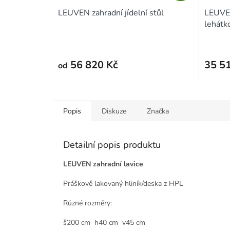
A
LEUVEN zahradní jídelní stůl
LEUVEN
R
lehátk
M
A
56 820 Kč
35 5
od
Popis
Diskuze
Značka
Detailní popis produktu
LEUVEN zahradní lavice
Práškově lakovaný hliník/deska z HPL
Různé rozměry:
š200 cm h40 cm v45 cm