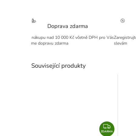
Doprava zdarma
Při nákupu nad 10 000 Kč včetně DPH pro Vás
Zaregistruj
máme dopravu zdarma
slevám
Související produkty
Z
ZDARMA
D