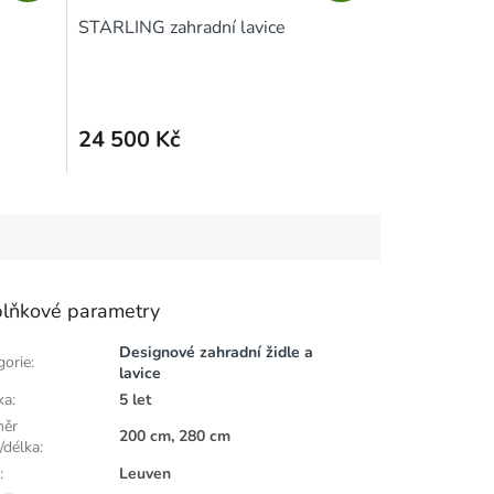
A
A
STARLING zahradní lavice
R
R
M
M
A
A
24 500 Kč
lňkové parametry
Designové zahradní židle a
gorie
:
lavice
ka
:
5 let
měr
200 cm, 280 cm
/délka
:
e
:
Leuven