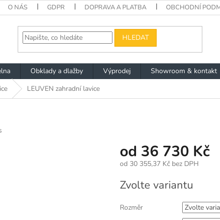
O NÁS
GDPR
DOPRAVA A PLATBA
OBCHODNÍ PODM
HLEDAT
lna
Obklady a dlažby
Výprodej
Showroom & kontakt
ice
LEUVEN zahradní lavice
s
od
36 730 Kč
od
30 355,37 Kč
bez DPH
Měrná
Zvolte variantu
cena:
Rozměr