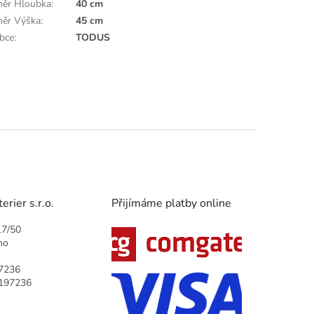
ěr Hloubka
:
40 cm
ěr Výška
:
45 cm
bce
:
TODUS
rier s.r.o.
Přijímáme platby online
17/50
no
7236
9197236