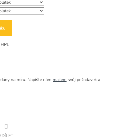
íku
z HPL
odány na míru. Napište nám
mailem
svůj požadavek a
SDÍLET