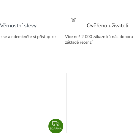
M
A
Věrnostní slevy
Ověřeno uživateli
te se a odemkněte si přístup ke
Více než 2 000 zákazníků nás doporu
základě recenzí
Z
ZDARMA
D