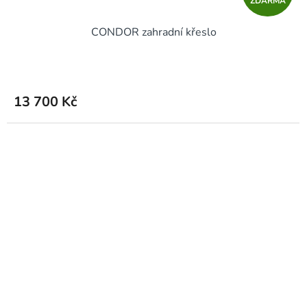
ZDARMA
D
CONDOR zahradní křeslo
A
R
M
13 700 Kč
A