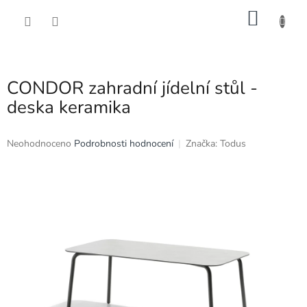
Přejít
NÁKU
na
obsah
KOŠÍK
CONDOR zahradní jídelní stůl -
deska keramika
Průměrné
Neohodnoceno
Podrobnosti hodnocení
Značka:
Todus
hodnocení
produktu
je
0,0
z
5
hvězdiček.