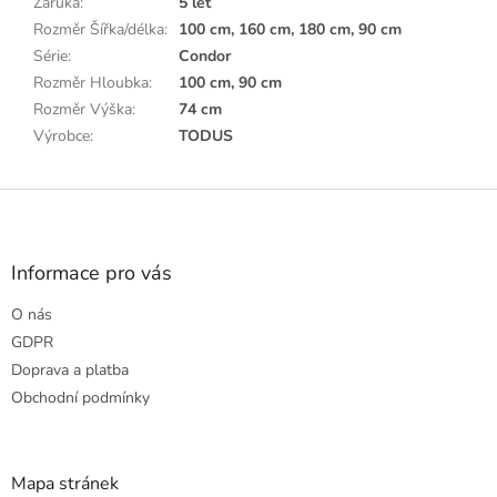
Záruka
:
5 let
Rozměr Šířka/délka
:
100 cm, 160 cm, 180 cm, 90 cm
Série
:
Condor
Rozměr Hloubka
:
100 cm, 90 cm
Rozměr Výška
:
74 cm
Výrobce
:
TODUS
Z
á
p
a
Informace pro vás
t
O nás
í
GDPR
Doprava a platba
Obchodní podmínky
Mapa stránek