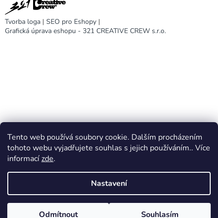
Tvorba loga
|
SEO pro Eshopy
|
Grafická úprava eshopu - 321 CREATIVE CREW s.r.o.
Tento web používá soubory cookie. Dalším procházením
DARA design
tohoto webu vyjadřujete souhlas s jejich používáním.. Více
informací
zde
.
Nastavení
Vytvořil Shoptet
Odmítnout
Souhlasím
Copyright 2026
DARA eshop
. Všechna práva vyhrazena.