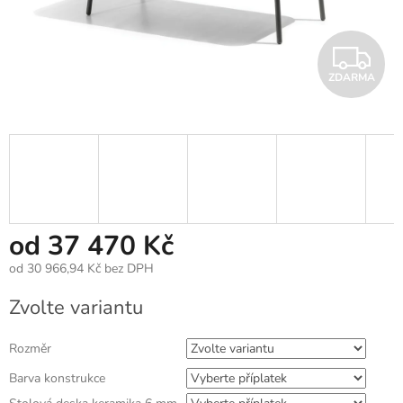
Z
ZDARMA
D
A
R
M
A
od
37 470 Kč
od
30 966,94 Kč
bez DPH
Měrná
Zvolte variantu
cena:
Rozměr
Barva konstrukce