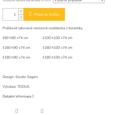
Stolová deska keramika 6 mm
Přidat do košíku
Práškově lakovaná nerezová ocel/deska z keramiky
š90 h90 v74 cm š100 h100 v74 cm
š160 h90 v74 cm š160 h100 v74 cm
š180 h90 v74 cm š180 h100 v74 cm
Design: Studio Segers
Výrobce: TODUS
Detailní informace