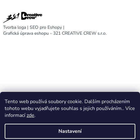
Tvorba loga
|
SEO pro Eshopy
|
Grafická úprava eshopu - 321 CREATIVE CREW s.r.o.
Tento web používá soubory cookie. Dalším procházením
DARA design
tohoto webu vyjadřujete souhlas s jejich používáním.. Více
informací
zde
.
Nastavení
Vytvořil Shoptet