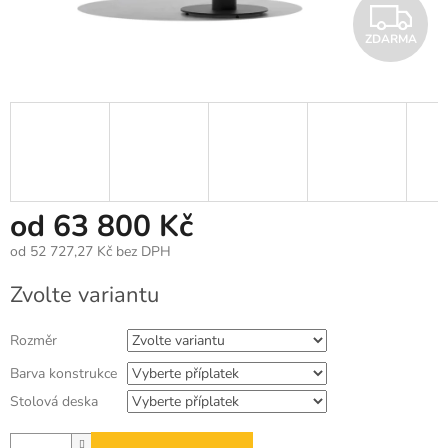
Z
ZDARMA
D
A
R
M
A
od
63 800 Kč
od
52 727,27 Kč
bez DPH
Měrná
Zvolte variantu
cena:
Rozměr
Barva konstrukce
Stolová deska