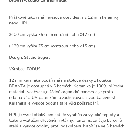
BRANTA kulatý zahradní stůl
Práškově lakovaná nerezová ocel, deska z 12 mm keramiky
nebo HPL.
∅100 cm výška 75 cm (centrální noha ∅12 cm)
∅130 cm výška 75 cm (centrální noha ∅15 cm)
Design: Studio Segers
Výrobce: TODUS
12 mm keramika používaná na stolové desky z kolekce
BRANTA je dostupná v 5 barvách. Keramika je 100% přírodní
materiál. Neobsahuje žádné organické barvivo a je proto
odolná vůči UV paprskům a zachovává si svou barevnost.
Keramika je vysoce odolná také vůči poškrábání.
HPL je vysokotlaký laminát. Je vyráběn za vysoké teploty a
tlaku a vyztužen dřevěnými vlákny. Tento materiál je barevně
stálý a vysoce odolný proti poškrábání. Nabízí se ve 3 barvách.