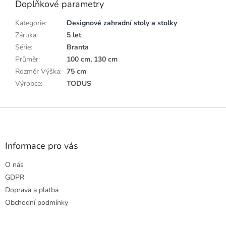
Doplňkové parametry
Kategorie
:
Designové zahradní stoly a stolky
Záruka
:
5 let
Série
:
Branta
Průměr
:
100 cm, 130 cm
Rozměr Výška
:
75 cm
Výrobce
:
TODUS
Z
á
p
a
Informace pro vás
t
O nás
í
GDPR
Doprava a platba
Obchodní podmínky