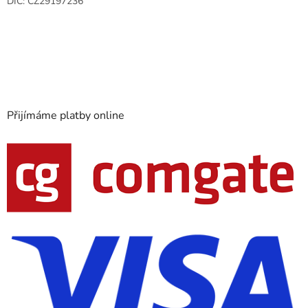
DIČ: CZ29197236
Přijímáme platby online