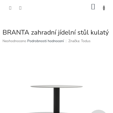
Přejít
NÁKU
na
obsah
KOŠÍK
BRANTA zahradní jídelní stůl kulatý
Průměrné
Neohodnoceno
Podrobnosti hodnocení
Značka:
Todus
hodnocení
produktu
je
0,0
z
5
hvězdiček.