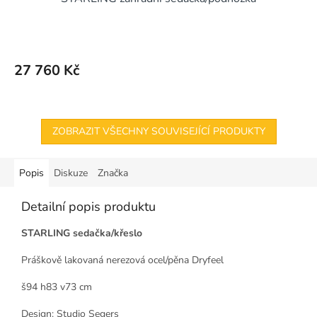
A
R
M
27 760 Kč
A
ZOBRAZIT VŠECHNY SOUVISEJÍCÍ PRODUKTY
Popis
Diskuze
Značka
Detailní popis produktu
STARLING sedačka/křeslo
Práškově lakovaná nerezová ocel/pěna Dryfeel
š94 h83 v73 cm
Design: Studio Segers