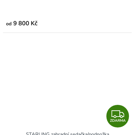
R
M
9 800 Kč
od
A
Z
ZDARMA
D
STARLING zahradní sedačka/podnožka