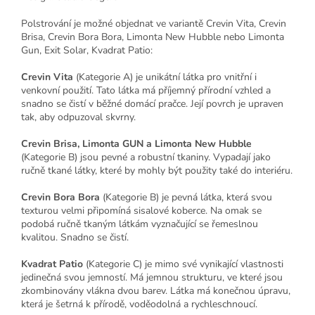
Polstrování je možné objednat ve variantě Crevin Vita, Crevin
Brisa, Crevin Bora Bora, Limonta New Hubble nebo Limonta
Gun, Exit Solar, Kvadrat Patio:
Crevin Vita
(Kategorie A) je unikátní látka pro vnitřní i
venkovní použití. Tato látka má příjemný přírodní vzhled a
snadno se čistí v běžné domácí pračce. Její povrch je upraven
tak, aby odpuzoval skvrny.
Crevin Brisa, Limonta GUN a Limonta New Hubble
(Kategorie B) jsou pevné a robustní tkaniny. Vypadají jako
ručně tkané látky, které by mohly být použity také do interiéru.
Crevin Bora Bora
(Kategorie B) je pevná látka, která svou
texturou velmi připomíná sisalové koberce. Na omak se
podobá ručně tkaným látkám vyznačující se řemeslnou
kvalitou. Snadno se čistí.
Kvadrat Patio
(Kategorie C) je mimo své vynikající vlastnosti
jedinečná svou jemností. Má jemnou strukturu, ve které jsou
zkombinovány vlákna dvou barev. Látka má konečnou úpravu,
která je šetrná k přírodě, voděodolná a rychleschnoucí.