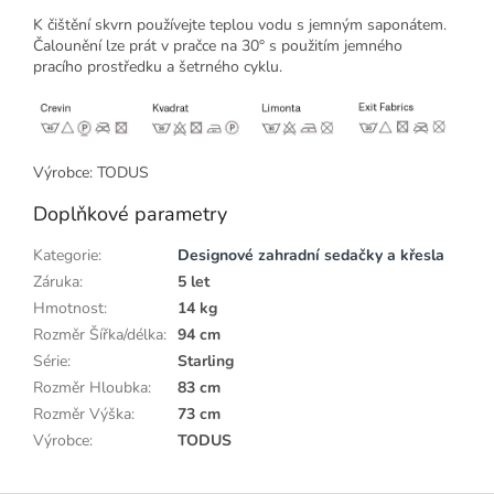
K čištění skvrn používejte teplou vodu s jemným saponátem.
Čalounění lze prát v pračce na 30° s použitím jemného
pracího prostředku a šetrného cyklu.
Výrobce: TODUS
Doplňkové parametry
Kategorie
:
Designové zahradní sedačky a křesla
Záruka
:
5 let
Hmotnost
:
14 kg
Rozměr Šířka/délka
:
94 cm
Série
:
Starling
Rozměr Hloubka
:
83 cm
Rozměr Výška
:
73 cm
Výrobce
:
TODUS