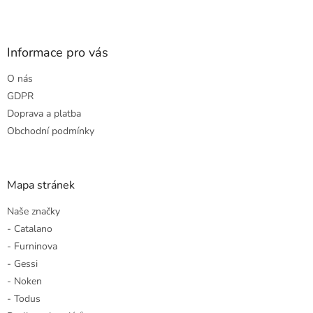
Z
á
p
a
Informace pro vás
t
O nás
í
GDPR
Doprava a platba
Obchodní podmínky
Mapa stránek
Naše značky
- Catalano
- Furninova
- Gessi
- Noken
- Todus