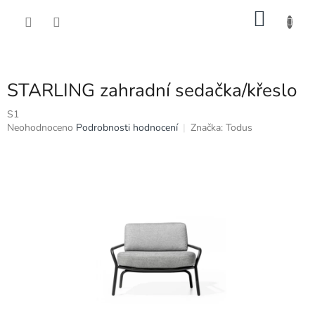
Přejít
NÁKU
na
obsah
KOŠÍK
STARLING zahradní sedačka/křeslo
S1
Průměrné
Neohodnoceno
Podrobnosti hodnocení
Značka:
Todus
hodnocení
produktu
je
0,0
z
5
hvězdiček.