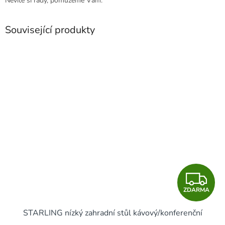
Nevíte si rady, pomůžeme Vám.
Související produkty
Z
ZDARMA
D
STARLING nízký zahradní stůl kávový/konferenční
A