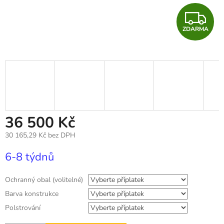
Z
ZDARMA
D
A
R
M
A
36 500 Kč
30 165,29 Kč
bez DPH
Měrná
6-8 týdnů
cena:
Ochranný obal (volitelné)
Barva konstrukce
Polstrování