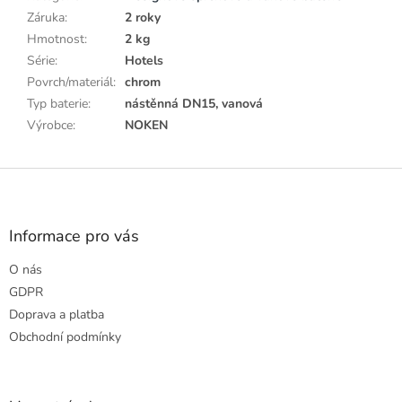
Záruka
:
2 roky
Hmotnost
:
2 kg
Série
:
Hotels
Povrch/materiál
:
chrom
Typ baterie
:
nástěnná DN15, vanová
Výrobce
:
NOKEN
Z
á
p
a
Informace pro vás
t
O nás
í
GDPR
Doprava a platba
Obchodní podmínky