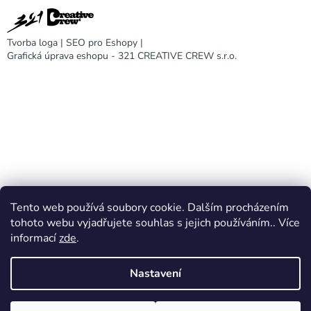
Tvorba loga
|
SEO pro Eshopy
|
Grafická úprava eshopu - 321 CREATIVE CREW s.r.o.
Tento web používá soubory cookie. Dalším procházením
DARA design
tohoto webu vyjadřujete souhlas s jejich používáním.. Více
informací
zde
.
Nastavení
Vytvořil Shoptet