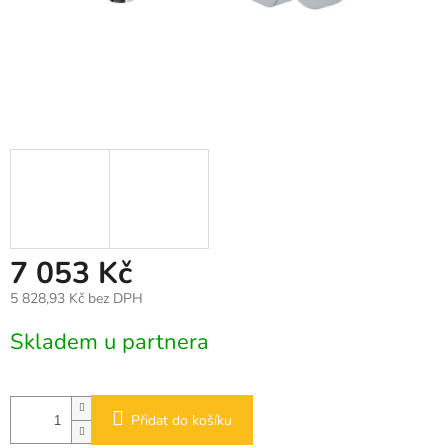
7 053 Kč
5 828,93 Kč bez DPH
Měrná
Skladem u partnera
cena:
Přidat do košíku