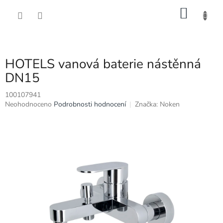
Přejít
NÁKU
na
obsah
KOŠÍK
HOTELS vanová baterie nástěnná
DN15
100107941
Průměrné
Neohodnoceno
Podrobnosti hodnocení
Značka:
Noken
hodnocení
produktu
je
0,0
z
5
hvězdiček.