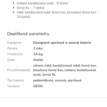
imitace kartáčované oceli - 6 týdnů
černá XL - 7 týdnů
měď, kartáčovaná měď, černý kov, broušený černý kov -
10 týdnů
Doplňkové parametry
Kategorie
:
Designové sprchové a vanové baterie
Záruka
:
2 roky
Hmotnost
:
3.6 kg
Série
:
Anello
chrom, měď, kartáčovaná měď, černý kov,
Povrch/materiál
:
broušený černý kov, imitace kartáčované
oceli, černá XL
Typ baterie
:
podomítková, vanová, sprchová
Výrobce
:
GESSI
Z
á