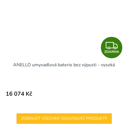
Z
ZDARMA
D
ANELLO umyvadlová baterie bez výpusti - vysoká
A
R
M
16 074 Kč
A
ZOBRAZIT VŠECHNY SOUVISEJÍCÍ PRODUKTY