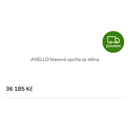
Z
ZDARMA
D
ANELLO hlavová sprcha ze stěny
A
R
M
36 185 Kč
A