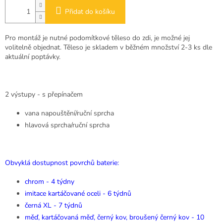
Přidat do košíku
Pro montáž je nutné podomítkové těleso do zdi, je možné jej
volitelně objednat. Těleso je skladem v běžném množství 2-3 ks dle
aktuální poptávky.
2 výstupy - s přepínačem
vana napouštění/ruční sprcha
hlavová sprcha/ruční sprcha
Obvyklá dostupnost povrchů baterie:
chrom - 4 týdny
imitace kartáčované oceli - 6 týdnů
černá XL - 7 týdnů
měď, kartáčovaná měď, černý kov, broušený černý kov - 10