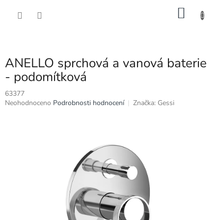
Přejít
NÁKU
na
obsah
KOŠÍK
ANELLO sprchová a vanová baterie
- podomítková
63377
Průměrné
Neohodnoceno
Podrobnosti hodnocení
Značka:
Gessi
hodnocení
produktu
je
0,0
z
5
hvězdiček.