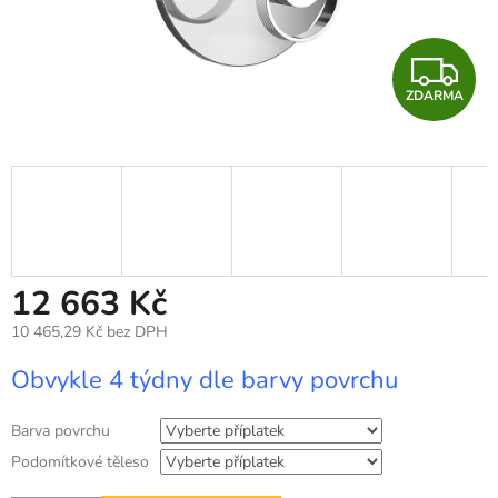
Z
ZDARMA
D
A
R
M
A
12 663 Kč
10 465,29 Kč
bez DPH
Měrná
Obvykle 4 týdny dle barvy povrchu
cena:
Barva povrchu
Podomítkové těleso