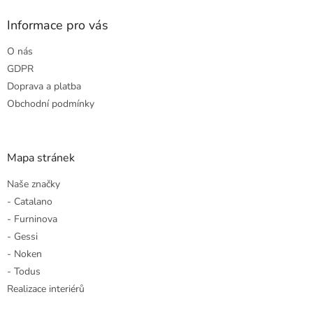
p
a
Informace pro vás
t
O nás
í
GDPR
Doprava a platba
Obchodní podmínky
Mapa stránek
Naše značky
- Catalano
- Furninova
- Gessi
- Noken
- Todus
Realizace interiérů