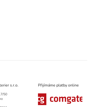
rier s.r.o.
Přijímáme platby online
17/50
no