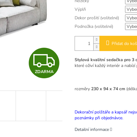
Nožičky
Výplň
Dekor prošití (volitelné)
Podnožka (volitelné)
Přidat do koš
Z
Stylová kvalitní sedačka pro 3 
které oživí každý interiér a nabí
ZDARMA
D
rozměry
230 x 94 x 74 cm
(délka
A
Dekorační polštáře a kapsář nejs
R
poznámky při objednávce.
Detailní informace