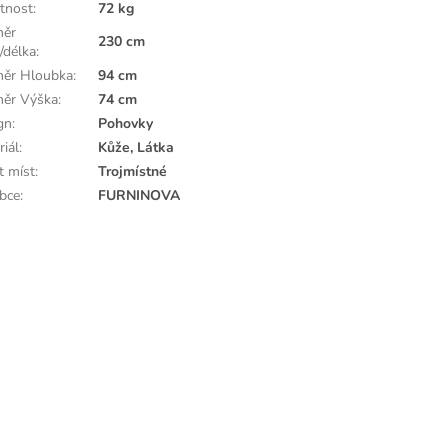
tnost
:
72 kg
měr
230 cm
/délka
:
ěr Hloubka
:
94 cm
ěr Výška
:
74 cm
gn
:
Pohovky
riál
:
Kůže, Látka
t míst
:
Trojmístné
bce
:
FURNINOVA