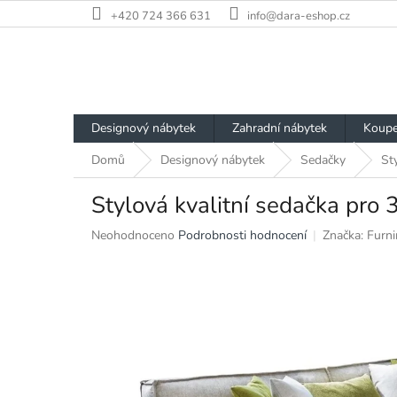
Přejít
+420 724 366 631
info@dara-eshop.cz
na
obsah
Designový nábytek
Zahradní nábytek
Koupe
Domů
Designový nábytek
Sedačky
St
Stylová kvalitní sedačka pro 
Průměrné
Neohodnoceno
Podrobnosti hodnocení
Značka:
Furni
hodnocení
produktu
je
0,0
z
5
hvězdiček.