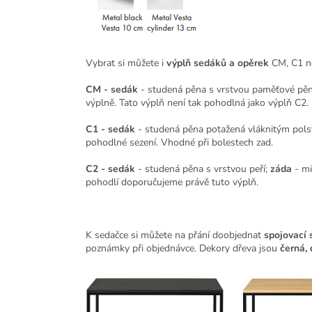
Vybrat si můžete i
výplň sedáků a opěrek
CM, C1 n
CM - sedák
- studená pěna s vrstvou paměťové pěn
výplně. Tato výplň není tak pohodlná jako výplň C2.
C1 - sedák
- studená pěna potažená vláknitým pol
pohodlné sezení. Vhodné při bolestech zad.
C2 - sedák
- studená pěna s vrstvou peří;
záda
- mi
pohodlí doporučujeme právě tuto výplň.
K sedačce si můžete na přání doobjednat
spojovací
poznámky při objednávce. Dekory dřeva jsou
černá, 