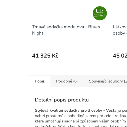
Z
ZDARMA
D
A
Tmavá sedačka modulová - Blues
Látkov
R
Night
osoby 
M
A
41 325 Kč
45 0
Popis
Podobné (6)
Související soubory (2
Detailní popis produktu
Stylová kvalitní sedačka pro 3 osoby - Vesta j
e pe
nabízí prostorné a pohodlné sezení pro celou rodinu
které umožňují snadné přizpůsobení vašim osobním 
područek, nožiček a komfortu, je tento model snadno 