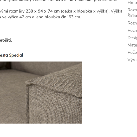
Hmo
Roz
 svými rozměry
230 x 94 x 74 cm
(délka x hloubka x výška). Výška
Šířka
 ve výšce 42 cm a jeho hloubka činí 63 cm.
Rozm
Rozm
Desi
rošití
.
Mate
Poče
Výro