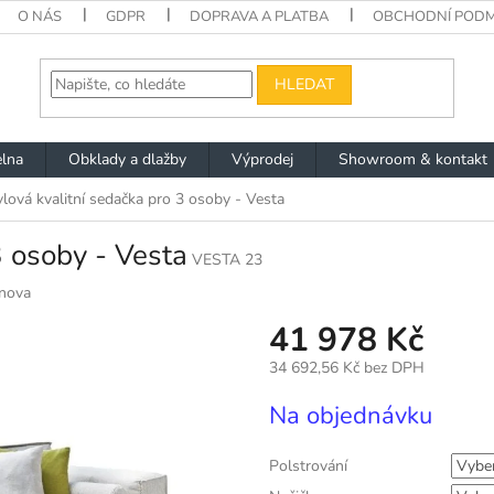
O NÁS
GDPR
DOPRAVA A PLATBA
OBCHODNÍ PODM
HLEDAT
lna
Obklady a dlažby
Výprodej
Showroom & kontakt
ylová kvalitní sedačka pro 3 osoby - Vesta
3 osoby - Vesta
VESTA 23
nova
41 978 Kč
34 692,56 Kč
bez DPH
Měrná
Na objednávku
cena:
Polstrování