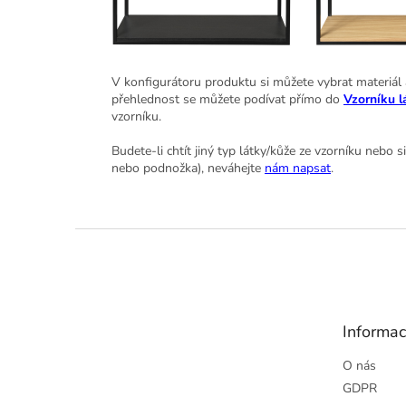
V konfigurátoru produktu si můžete vybrat materiál a 
přehlednost se můžete podívat přímo do
Vzorníku l
vzorníku.
Budete-li chtít jiný typ látky/kůže ze vzorníku nebo 
nebo podnožka), neváhejte
nám napsat
.
Z
á
p
a
t
Informac
í
O nás
GDPR