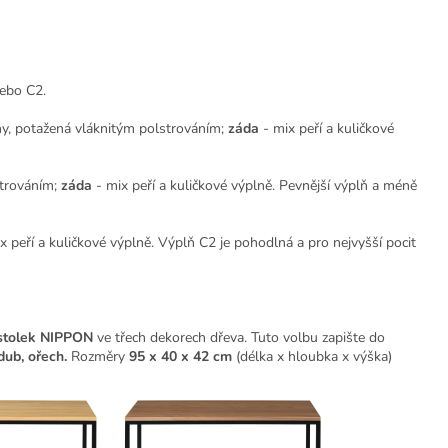
ebo C2.
y, potažená vláknitým polstrováním;
záda
- mix peří a kuličkové
strováním;
záda
- mix peří a kuličkové výplně. Pevnější výplň a méně
x peří a kuličkové výplně. Výplň C2 je pohodlná a pro nejvyšší pocit
 stolek NIPPON
ve třech dekorech dřeva. Tuto volbu zapište do
dub, ořech.
Rozměry
95 x 40 x 42 cm
(délka x hloubka x výška)