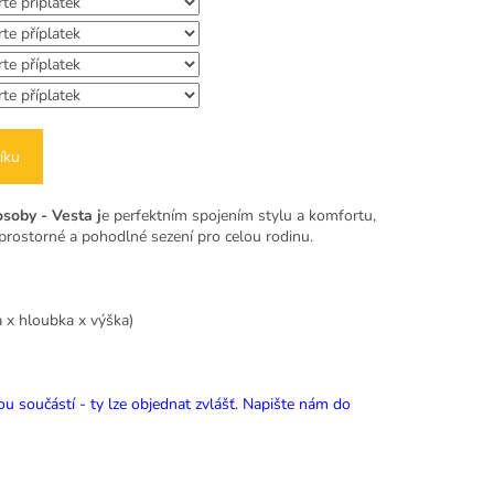
íku
osoby - Vesta j
e perfektním spojením stylu a komfortu,
zí prostorné a pohodlné sezení pro celou rodinu.
 x hloubka x výška)
ou součástí - ty lze objednat zvlášť. Napište nám do