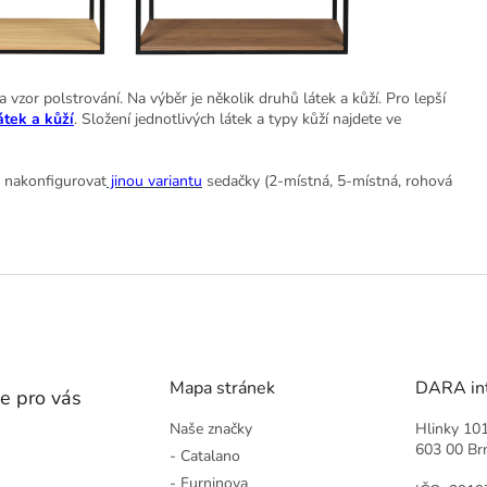
vzor polstrování. Na výběr je několik druhů látek a kůží. Pro lepší
átek a kůží
. Složení jednotlivých látek a typy kůží najdete ve
si nakonfigurovat
jinou variantu
sedačky (2-místná, 5-místná, rohová
Mapa stránek
DARA inte
e pro vás
Naše značky
Hlinky 10
603 00 Br
- Catalano
- Furninova