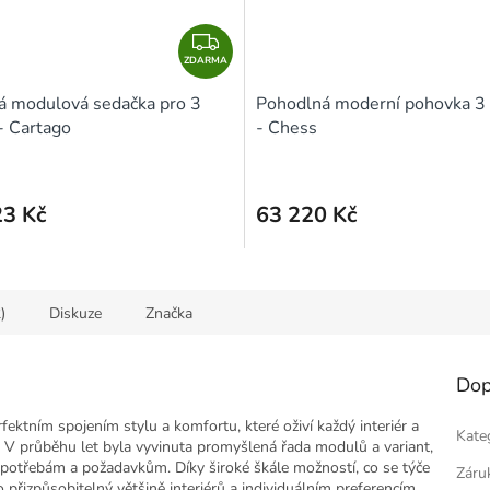
Z
ZDARMA
D
A
á modulová sedačka pro 3
Pohodlná moderní pohovka 3
R
- Cartago
- Chess
M
A
23 Kč
63 220 Kč
)
Diskuze
Značka
Dop
rfektním spojením stylu a komfortu, které oživí každý interiér a
Kate
. V průběhu let byla vyvinuta promyšlená řada modulů a variant,
potřebám a požadavkům. Díky široké škále možností, co se týče
Záru
přizpůsobitelný většině interiérů a individuálním preferencím.