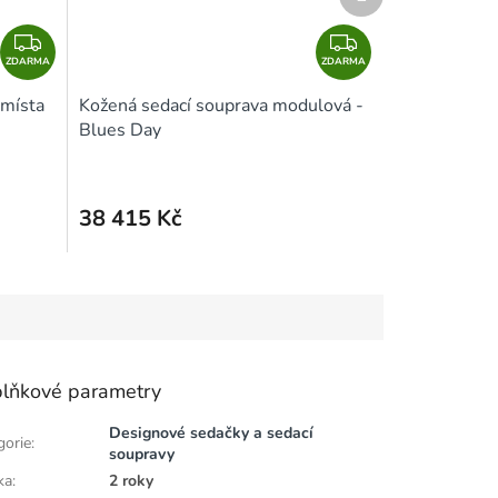
produkt
Z
Z
ZDARMA
D
ZDARMA
D
A
A
 místa
Kožená sedací souprava modulová -
R
R
Blues Day
M
M
A
A
38 415 Kč
lňkové parametry
Designové sedačky a sedací
gorie
:
soupravy
ka
:
2 roky