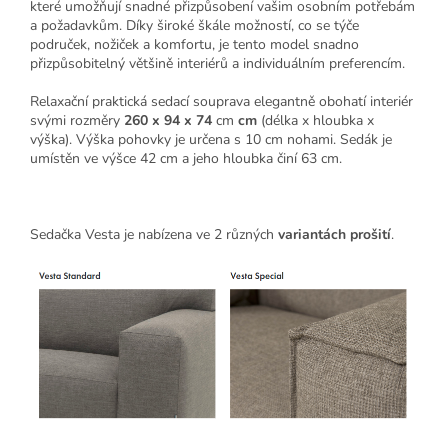
které umožňují snadné přizpůsobení vašim osobním potřebám
a požadavkům. Díky široké škále možností, co se týče
područek, nožiček a komfortu, je tento model snadno
přizpůsobitelný většině interiérů a individuálním preferencím.
Relaxační praktická sedací souprava elegantně obohatí interiér
svými rozměry
260 x 94 x 74
cm
cm
(délka x hloubka x
výška). Výška pohovky je určena s 10 cm nohami. Sedák je
umístěn ve výšce 42 cm a jeho hloubka činí 63 cm.
Sedačka Vesta je nabízena ve 2 různých
variantách prošití
.