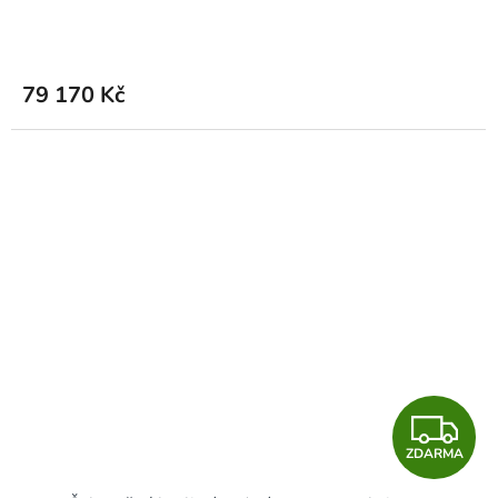
A
R
M
79 170 Kč
A
Z
ZDARMA
D