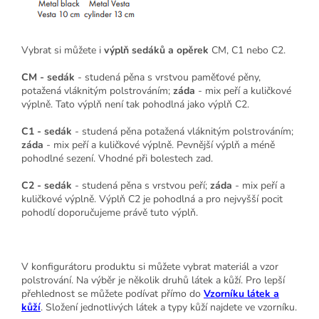
Vybrat si můžete i
výplň sedáků a opěrek
CM, C1 nebo C2.
CM - sedák
- studená pěna s vrstvou paměťové pěny,
potažená vláknitým polstrováním;
záda
- mix peří a kuličkové
výplně. Tato výplň není tak pohodlná jako výplň C2.
C1 - sedák
- studená pěna potažená vláknitým polstrováním;
záda
- mix peří a kuličkové výplně. Pevnější výplň a méně
pohodlné sezení. Vhodné při bolestech zad.
C2 - sedák
- studená pěna s vrstvou peří;
záda
- mix peří a
kuličkové výplně. Výplň C2 je pohodlná a pro nejvyšší pocit
pohodlí doporučujeme právě tuto výplň.
V konfigurátoru produktu si můžete vybrat materiál a vzor
polstrování. Na výběr je několik druhů látek a kůží. Pro lepší
přehlednost se můžete podívat přímo do
Vzorníku látek a
kůží
. Složení jednotlivých látek a typy kůží najdete ve vzorníku.