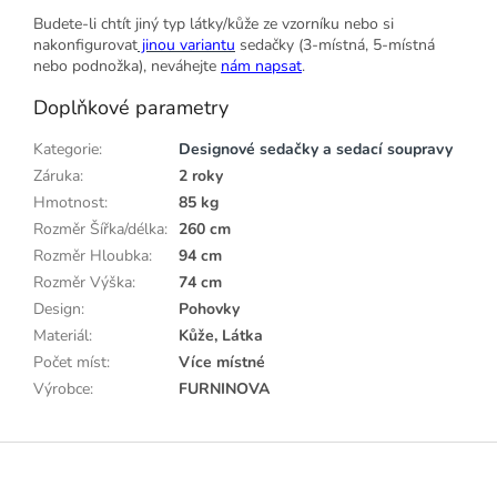
Budete-li chtít jiný typ látky/kůže ze vzorníku nebo si
nakonfigurovat
jinou variantu
sedačky (3-místná, 5-místná
nebo podnožka), neváhejte
nám napsat
.
Doplňkové parametry
Kategorie
:
Designové sedačky a sedací soupravy
Záruka
:
2 roky
Hmotnost
:
85 kg
Rozměr Šířka/délka
:
260 cm
Rozměr Hloubka
:
94 cm
Rozměr Výška
:
74 cm
Design
:
Pohovky
Materiál
:
Kůže, Látka
Počet míst
:
Více místné
Výrobce
:
FURNINOVA
Z
á