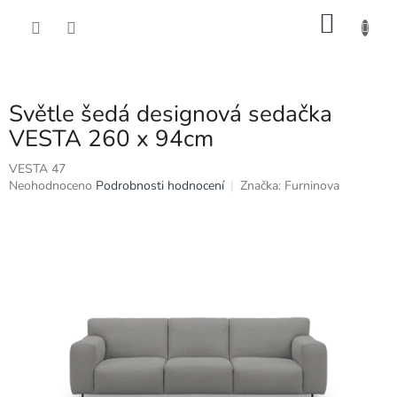
Přejít
NÁKU
na
obsah
KOŠÍK
Světle šedá designová sedačka
VESTA 260 x 94cm
VESTA 47
Průměrné
Neohodnoceno
Podrobnosti hodnocení
Značka:
Furninova
hodnocení
produktu
je
0,0
z
5
hvězdiček.