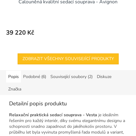
Čalouněná kvalitní sedací souprava - Avignon
A
R
M
39 220 Kč
A
ZOBRAZIT VŠECHNY SOUVISEJÍCÍ PRODUKTY
Popis
Podobné (6)
Související soubory (2)
Diskuze
Značka
Detailní popis produktu
Relaxační praktická sedací souprava - Vesta
je ideálním
řešením pro každý interiér, díky svému elegantnímu designu a
schopnosti snadno zapadnout do jakéhokoliv prostoru. V
průběhu let byla vyvinuta promyšlená řada modulů a variant,