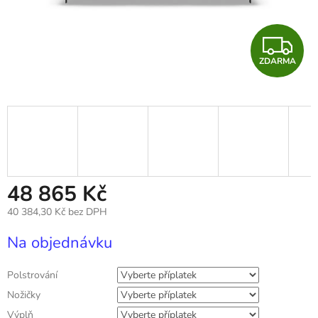
Z
ZDARMA
D
A
R
M
A
48 865 Kč
40 384,30 Kč
bez DPH
Měrná
Na objednávku
cena:
Polstrování
Nožičky
Výplň