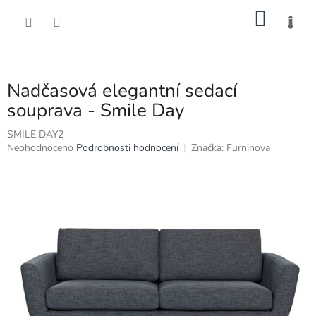
Přejít
NÁKU
na
obsah
KOŠÍK
Nadčasová elegantní sedací
souprava - Smile Day
SMILE DAY2
Průměrné
Neohodnoceno
Podrobnosti hodnocení
Značka:
Furninova
hodnocení
produktu
je
0,0
z
5
hvězdiček.