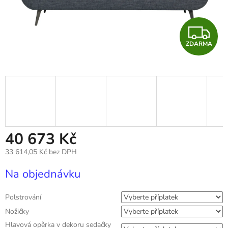
Z
ZDARMA
D
A
R
M
A
40 673 Kč
33 614,05 Kč
bez DPH
Měrná
Na objednávku
cena:
Polstrování
Nožičky
Hlavová opěrka v dekoru sedačky