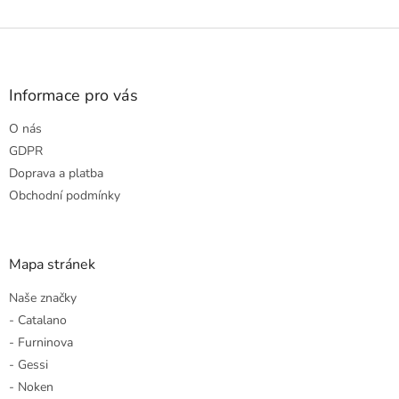
Z
á
p
a
Informace pro vás
t
O nás
í
GDPR
Doprava a platba
Obchodní podmínky
Mapa stránek
Naše značky
- Catalano
- Furninova
- Gessi
- Noken