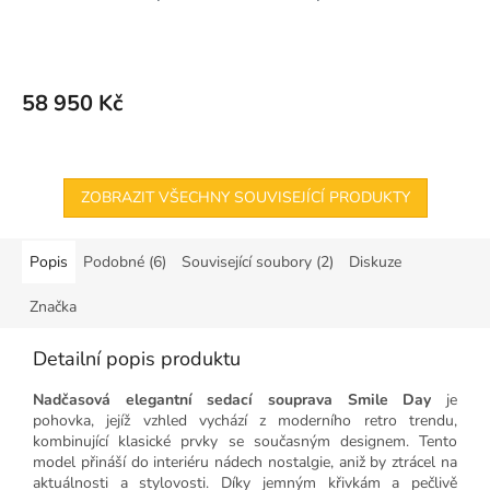
A
R
M
58 950 Kč
A
ZOBRAZIT VŠECHNY SOUVISEJÍCÍ PRODUKTY
Popis
Podobné (6)
Související soubory (2)
Diskuze
Značka
Detailní popis produktu
Nadčasová elegantní sedací souprava Smile Day
je
pohovka, jejíž vzhled vychází z moderního retro trendu,
kombinující klasické prvky se současným designem. Tento
model přináší do interiéru nádech nostalgie, aniž by ztrácel na
aktuálnosti a stylovosti. Díky jemným křivkám a pečlivě