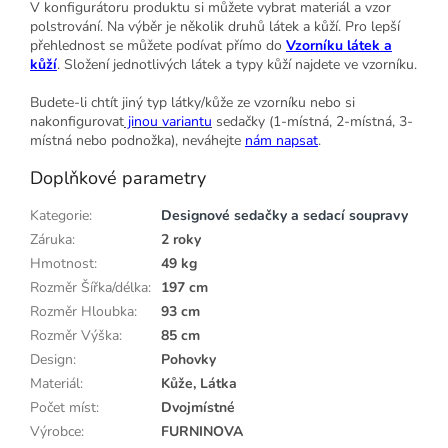
V konfigurátoru produktu si můžete vybrat materiál a vzor
polstrování. Na výběr je několik druhů látek a kůží. Pro lepší
přehlednost se můžete podívat přímo do
Vzorníku látek a
kůží
. Složení jednotlivých látek a typy kůží najdete ve vzorníku.
Budete-li chtít jiný typ látky/kůže ze vzorníku nebo si
nakonfigurovat
jinou variantu
sedačky (1-místná, 2-místná, 3-
místná nebo podnožka), neváhejte
nám napsat
.
Doplňkové parametry
Kategorie
:
Designové sedačky a sedací soupravy
Záruka
:
2 roky
Hmotnost
:
49 kg
Rozměr Šířka/délka
:
197 cm
Rozměr Hloubka
:
93 cm
Rozměr Výška
:
85 cm
Design
:
Pohovky
Materiál
:
Kůže, Látka
Počet míst
:
Dvojmístné
Výrobce
:
FURNINOVA