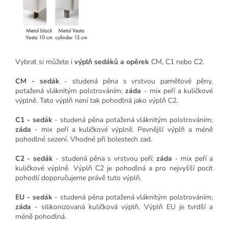
Vybrat si můžete i
výplň sedáků a opěrek
CM, C1 nebo C2.
CM - sedák
- studená pěna s vrstvou paměťové pěny,
potažená vláknitým polstrováním;
záda
- mix peří a kuličkové
výplně. Tato výplň není tak pohodlná jako výplň C2.
C1 - sedák
- studená pěna potažená vláknitým polstrováním;
záda
- mix peří a kuličkové výplně. Pevnější výplň a méně
pohodlné sezení. Vhodné při bolestech zad.
C2 - sedák
- studená pěna s vrstvou peří;
záda
- mix peří a
kuličkové výplně. Výplň C2 je pohodlná a pro nejvyšší pocit
pohodlí doporučujeme právě tuto výplň.
EU - sedák
- studená pěna potažená vláknitým polstrováním;
záda
- silikonizovaná kuličková výplň. Výplň EU je tvrdší a
méně pohodlná.