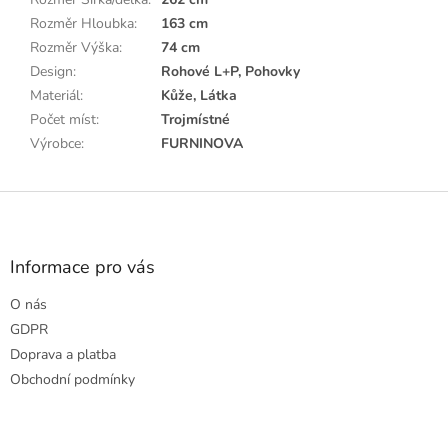
Rozměr Hloubka
:
163 cm
Rozměr Výška
:
74 cm
Design
:
Rohové L+P, Pohovky
Materiál
:
Kůže, Látka
Počet míst
:
Trojmístné
Výrobce
:
FURNINOVA
Z
á
p
a
Informace pro vás
t
O nás
í
GDPR
Doprava a platba
Obchodní podmínky