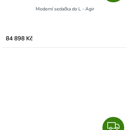
D
Moderní sedačka do L - Agir
A
R
M
84 898 Kč
A
Z