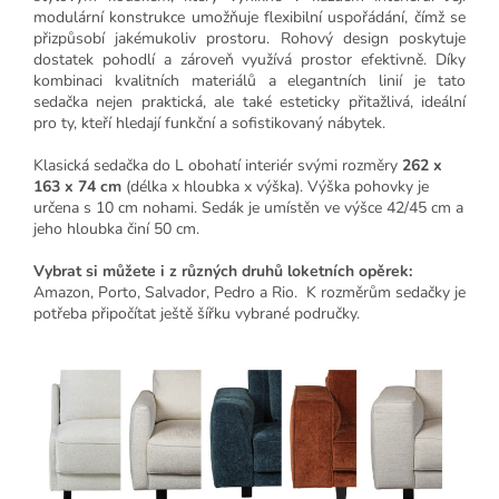
modulární konstrukce umožňuje flexibilní uspořádání, čímž se
přizpůsobí jakémukoliv prostoru. Rohový design poskytuje
dostatek pohodlí a zároveň využívá prostor efektivně. Díky
kombinaci kvalitních materiálů a elegantních linií je tato
sedačka nejen praktická, ale také esteticky přitažlivá, ideální
pro ty, kteří hledají funkční a sofistikovaný nábytek.
Klasická sedačka do L obohatí interiér svými rozměry
262 x
163 x 74 cm
(délka x hloubka x výška). Výška pohovky je
určena s 10 cm nohami. Sedák je umístěn ve výšce 42/45 cm a
jeho hloubka činí 50 cm.
Vybrat si můžete i z různých druhů loketních opěrek:
Amazon, Porto, Salvador, Pedro a Rio. K rozměrům sedačky je
potřeba připočítat ještě šířku vybrané područky.