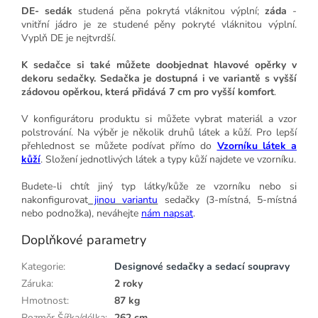
DE- sedák
studená pěna pokrytá vláknitou výplní;
záda
-
vnitřní jádro je ze studené pěny pokryté vláknitou výplní.
Vyplň DE je nejtvrdší.
K sedačce si také můžete doobjednat hlavové opěrky v
dekoru sedačky. Sedačka je dostupná i ve variantě s vyšší
zádovou opěrkou, která přidává 7 cm pro vyšší komfort
.
V konfigurátoru produktu si můžete vybrat materiál a vzor
polstrování. Na výběr je několik druhů látek a kůží. Pro lepší
přehlednost se můžete podívat přímo do
Vzorníku látek a
kůží
. Složení jednotlivých látek a typy kůží najdete ve vzorníku.
Budete-li chtít jiný typ látky/kůže ze vzorníku nebo si
nakonfigurovat
jinou variantu
sedačky (3-místná, 5-místná
nebo podnožka), neváhejte
nám napsat
.
Doplňkové parametry
Kategorie
:
Designové sedačky a sedací soupravy
Záruka
:
2 roky
Hmotnost
:
87 kg
Rozměr Šířka/délka
:
262 cm