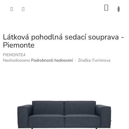
Přejít
NÁKU
na
obsah
KOŠÍK
Látková pohodlná sedací souprava -
Piemonte
PIEMONTE4
Průměrné
Neohodnoceno
Podrobnosti hodnocení
Značka:
Furninova
hodnocení
produktu
je
0,0
z
5
hvězdiček.