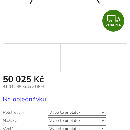
Z
ZDARMA
D
A
R
M
A
50 025 Kč
41 342,98 Kč
bez DPH
Měrná
Na objednávku
cena:
Polstrování
Nožičky
Výplň