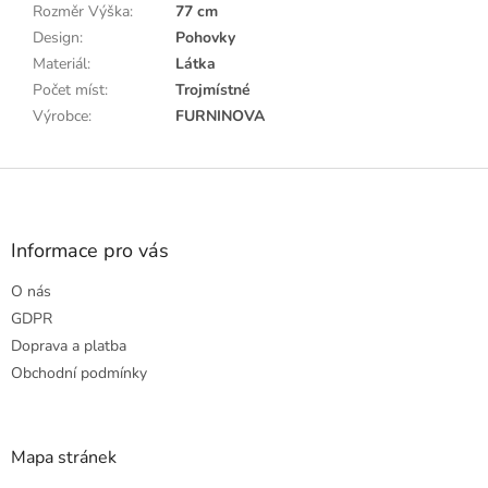
Rozměr Výška
:
77 cm
Design
:
Pohovky
Materiál
:
Látka
Počet míst
:
Trojmístné
Výrobce
:
FURNINOVA
Z
á
p
a
Informace pro vás
t
O nás
í
GDPR
Doprava a platba
Obchodní podmínky
Mapa stránek