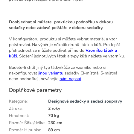
Doobjednat si můžete praktickou podnožku v dekoru
sedačky nebo zádové polštáře v dekoru sedačky.
V konfigurátoru produktu si můžete vybrat materiál a vzor
polstrování. Na výběr je několik druhů látek a kůží. Pro lepší
přehlednost se můžete podívat přímo do
Vzorníku látek a
kůží
. Složení jednotlivých látek a typy kůží najdete ve vzorníku.
Budete-li chtít jiný typ látky/kůže ze vzorníku nebo si
nakonfigurovat
jinou variantu
sedačky (3-místná, 5-místná
nebo podnožka), neváhejte
nám napsat
.
Doplňkové parametry
Kategorie
:
Designové sedačky a sedací soupravy
Záruka
:
2 roky
Hmotnost
:
70 kg
Rozměr Šířka/délka
:
230 cm
Rozměr Hloubka
:
89 cm