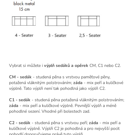
Vybrat si můžete i
výplň sedáků a opěrek
CM, C1 nebo C2.
CM - sedák
- studená pěna s vrstvou paměťové pěny,
potažená vláknitým polstrováním;
záda
- mix peří a kuličkové
výplně. Tato výplň není tak pohodlná jako výplň C2.
C1 - sedák
- studená pěna potažená vláknitým polstrováním;
záda
- mix peří a kuličkové výplně. Pevnější výplň a méně
pohodlné sezení. Vhodné při bolestech zad.
C2 - sedák
- studená pěna s vrstvou peří;
záda
- mix peří a
kuličkové výplně. Výplň C2 je pohodlná a pro nejvyšší pocit
pohodlí doporučujeme právě tuto výplň.