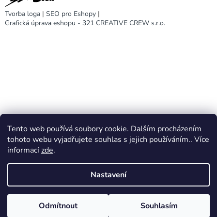
Tvorba loga
|
SEO pro Eshopy
|
Grafická úprava eshopu - 321 CREATIVE CREW s.r.o.
Tento web používá soubory cookie. Dalším procházením
DARA design
tohoto webu vyjadřujete souhlas s jejich používáním.. Více
informací
zde
.
Nastavení
Vytvořil Shoptet
Odmítnout
Souhlasím
Copyright 2026
DARA eshop
. Všechna práva vyhrazena.