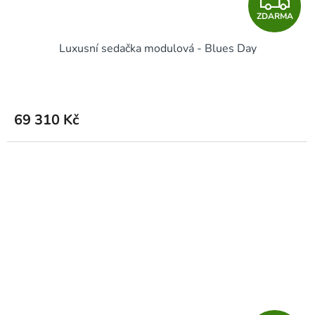
Z
ZDARMA
D
Luxusní sedačka modulová - Blues Day
A
R
M
69 310 Kč
A