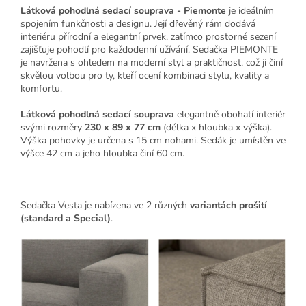
Látková pohodlná sedací souprava - Piemonte
je ideálním
spojením funkčnosti a designu. Její dřevěný rám dodává
interiéru přírodní a elegantní prvek, zatímco prostorné sezení
zajišťuje pohodlí pro každodenní užívání. Sedačka PIEMONTE
je navržena s ohledem na moderní styl a praktičnost, což ji činí
skvělou volbou pro ty, kteří ocení kombinaci stylu, kvality a
komfortu.
Látková pohodlná sedací souprava
elegantně obohatí interiér
svými rozměry
230 x 89 x 77
cm
(délka x hloubka x výška).
Výška pohovky je určena s 15 cm nohami. Sedák je umístěn ve
výšce 42 cm a jeho hloubka činí 60 cm.
Sedačka Vesta je nabízena ve 2 různých
variantách prošití
(standard a Special)
.