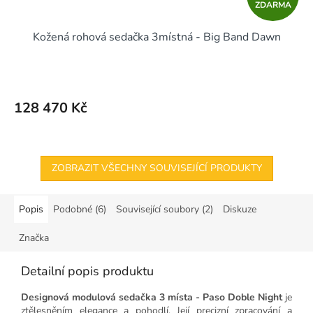
ZDARMA
D
Kožená rohová sedačka 3místná - Big Band Dawn
A
R
M
128 470 Kč
A
ZOBRAZIT VŠECHNY SOUVISEJÍCÍ PRODUKTY
Popis
Podobné (6)
Související soubory (2)
Diskuze
Značka
Detailní popis produktu
Designová modulová sedačka 3 místa - Paso Doble Night
je
ztělesněním elegance a pohodlí. Její precizní zpracování a