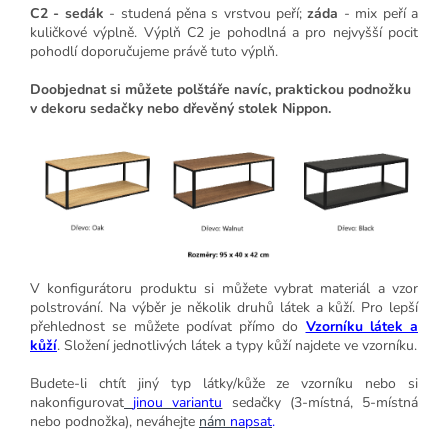
C2 - sedák
- studená pěna s vrstvou peří;
záda
- mix peří a
kuličkové výplně. Výplň C2 je pohodlná a pro nejvyšší pocit
pohodlí doporučujeme právě tuto výplň.
Doobjednat si můžete polštáře navíc, praktickou podnožku
v dekoru sedačky nebo dřevěný stolek Nippon.
V konfigurátoru produktu si můžete vybrat materiál a vzor
polstrování. Na výběr je několik druhů látek a kůží. Pro lepší
přehlednost se můžete podívat přímo do
Vzorníku látek a
kůží
. Složení jednotlivých látek a typy kůží najdete ve vzorníku.
Budete-li chtít jiný typ látky/kůže ze vzorníku nebo si
nakonfigurovat
jinou variantu
sedačky (3-místná, 5-místná
nebo podnožka), neváhejte
nám
napsat
.