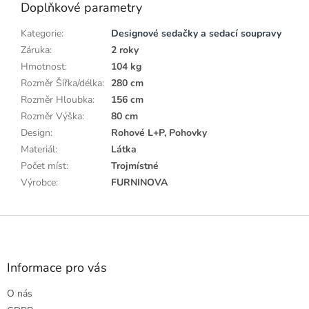
Doplňkové parametry
Kategorie
:
Designové sedačky a sedací soupravy
Záruka
:
2 roky
Hmotnost
:
104 kg
Rozměr Šířka/délka
:
280 cm
Rozměr Hloubka
:
156 cm
Rozměr Výška
:
80 cm
Design
:
Rohové L+P, Pohovky
Materiál
:
Látka
Počet míst
:
Trojmístné
Výrobce
:
FURNINOVA
Z
á
p
a
Informace pro vás
t
O nás
í