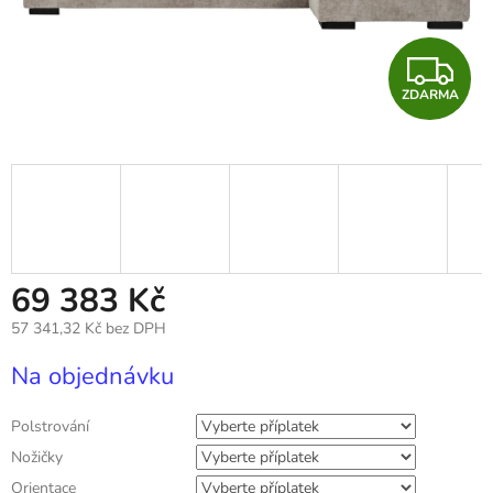
Z
ZDARMA
D
A
R
M
A
69 383 Kč
57 341,32 Kč
bez DPH
Měrná
Na objednávku
cena:
Polstrování
Nožičky
Orientace