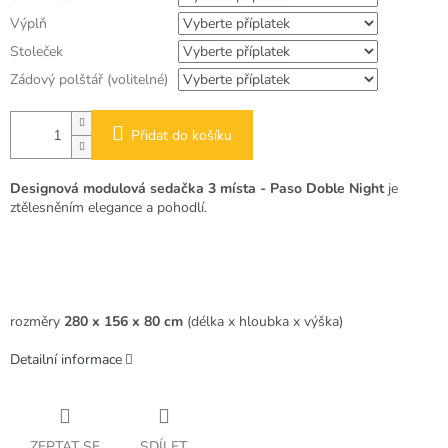
Výplň
Stoleček
Zádový polštář (volitelné)
Přidat do košíku
Designová modulová sedačka 3 místa - Paso Doble Night
je
ztělesněním elegance a pohodlí.
rozměry
280 x 156 x 80 cm
(délka x hloubka x výška)
Detailní informace
ZEPTAT SE
SDÍLET