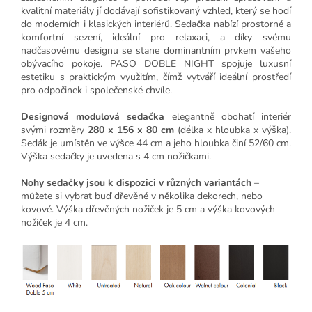
kvalitní materiály jí dodávají sofistikovaný vzhled, který se hodí
do moderních i klasických interiérů. Sedačka nabízí prostorné a
komfortní sezení, ideální pro relaxaci, a díky svému
nadčasovému designu se stane dominantním prvkem vašeho
obývacího pokoje. PASO DOBLE NIGHT spojuje luxusní
estetiku s praktickým využitím, čímž vytváří ideální prostředí
pro odpočinek i společenské chvíle.
Designová modulová sedačka
elegantně obohatí interiér
svými rozměry
280 x 156 x 80 cm
(délka x hloubka x výška).
Sedák je umístěn ve výšce 44 cm a jeho hloubka činí 52/60 cm.
Výška sedačky je uvedena s 4 cm nožičkami.
Nohy sedačky jsou k dispozici v různých variantách
–
můžete si vybrat buď dřevěné v několika dekorech, nebo
kovové. Výška dřevěných nožiček je 5 cm a výška kovových
nožiček je 4 cm.