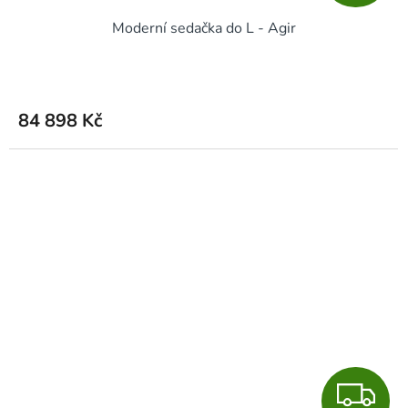
D
Moderní sedačka do L - Agir
A
R
M
84 898 Kč
A
Z