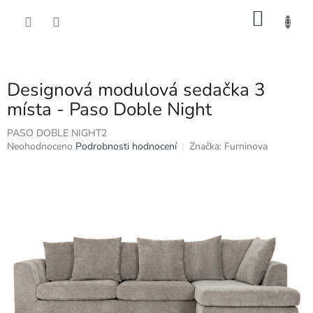
Přejít
NÁKU
na
obsah
KOŠÍK
Designová modulová sedačka 3
místa - Paso Doble Night
PASO DOBLE NIGHT2
Průměrné
Neohodnoceno
Podrobnosti hodnocení
Značka:
Furninova
hodnocení
produktu
je
0,0
z
5
hvězdiček.