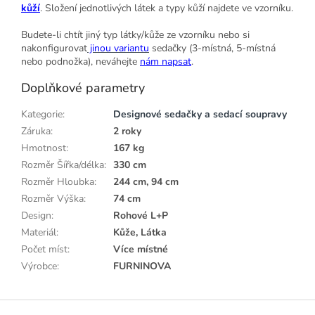
kůží
. Složení jednotlivých látek a typy kůží najdete ve vzorníku.
Budete-li chtít jiný typ látky/kůže ze vzorníku nebo si
nakonfigurovat
jinou variantu
sedačky (3-místná, 5-místná
nebo podnožka), neváhejte
nám napsat
.
Doplňkové parametry
Kategorie
:
Designové sedačky a sedací soupravy
Záruka
:
2 roky
Hmotnost
:
167 kg
Rozměr Šířka/délka
:
330 cm
Rozměr Hloubka
:
244 cm, 94 cm
Rozměr Výška
:
74 cm
Design
:
Rohové L+P
Materiál
:
Kůže, Látka
Počet míst
:
Více místné
Výrobce
:
FURNINOVA
Z