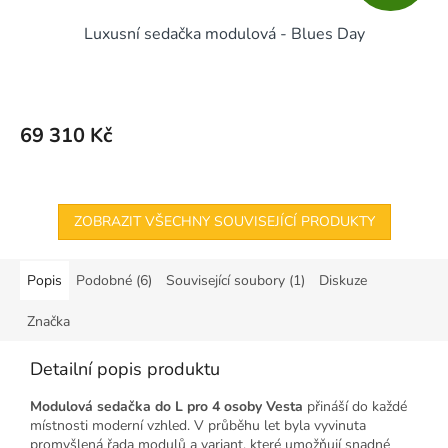
D
Luxusní sedačka modulová - Blues Day
A
R
M
69 310 Kč
A
ZOBRAZIT VŠECHNY SOUVISEJÍCÍ PRODUKTY
Popis
Podobné (6)
Související soubory (1)
Diskuze
Značka
Detailní popis produktu
Modulová sedačka do L pro 4 osoby Vesta
přináší do každé
místnosti moderní vzhled. V průběhu let byla vyvinuta
promyšlená řada modulů a variant, které umožňují snadné