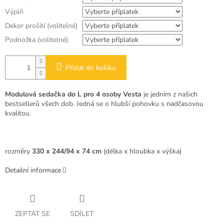
Výplň
Dekor prošití (volitelné)
Podnožka (volitelné)
Přidat do košíku
Modulová sedačka do L pro 4 osoby Vesta
je jedním z našich
bestsellerů všech dob
. Jedná se o hlubší pohovku s nadčasovou
kvalitou.
rozměry
330 x 244/94 x 74 cm
(délka x hloubka x výška)
Detailní informace
ZEPTAT SE
SDÍLET