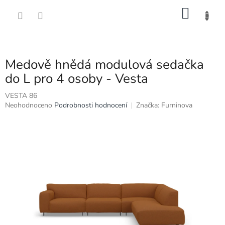
Přejít
NÁKU
na
obsah
KOŠÍK
Medově hnědá modulová sedačka
do L pro 4 osoby - Vesta
VESTA 86
Průměrné
Neohodnoceno
Podrobnosti hodnocení
Značka:
Furninova
hodnocení
produktu
je
0,0
z
5
hvězdiček.