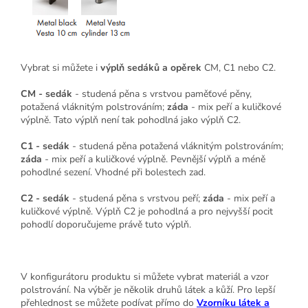
Vybrat si můžete i
výplň sedáků a opěrek
CM, C1 nebo C2.
CM - sedák
- studená pěna s vrstvou paměťové pěny,
potažená vláknitým polstrováním;
záda
- mix peří a kuličkové
výplně. Tato výplň není tak pohodlná jako výplň C2.
C1 - sedák
- studená pěna potažená vláknitým polstrováním;
záda
- mix peří a kuličkové výplně. Pevnější výplň a méně
pohodlné sezení. Vhodné při bolestech zad.
C2 - sedák
- studená pěna s vrstvou peří;
záda
- mix peří a
kuličkové výplně. Výplň C2 je pohodlná a pro nejvyšší pocit
pohodlí doporučujeme právě tuto výplň.
V konfigurátoru produktu si můžete vybrat materiál a vzor
polstrování. Na výběr je několik druhů látek a kůží. Pro lepší
přehlednost se můžete podívat přímo do
Vzorníku látek a