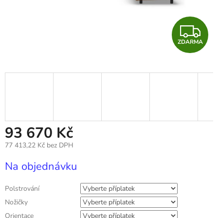
Z
ZDARMA
D
A
R
M
A
93 670 Kč
77 413,22 Kč
bez DPH
Měrná
Na objednávku
cena:
Polstrování
Nožičky
Orientace