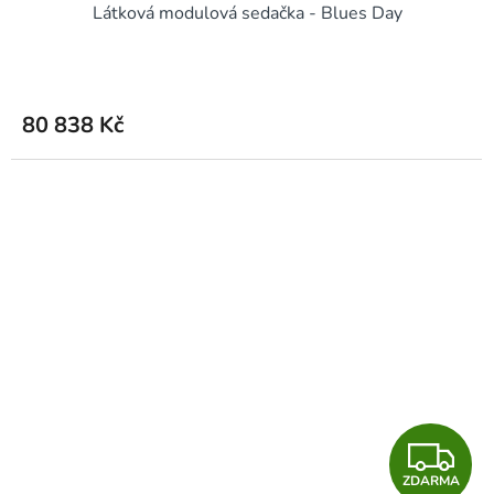
Látková modulová sedačka - Blues Day
A
R
M
80 838 Kč
A
Z
ZDARMA