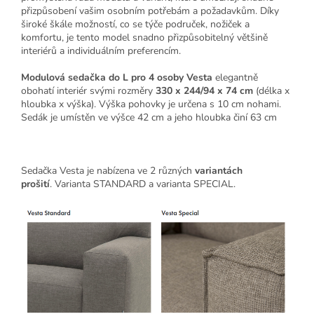
přizpůsobení vašim osobním potřebám a požadavkům. Díky
široké škále možností, co se týče područek, nožiček a
komfortu, je tento model snadno přizpůsobitelný většině
interiérů a individuálním preferencím.
Modulová sedačka do L pro 4 osoby Vesta
elegantně
obohatí interiér svými rozměry
330 x 244/94 x 74 cm
(délka x
hloubka x výška). Výška pohovky je určena s 10 cm nohami.
Sedák je umístěn ve výšce 42 cm a jeho hloubka činí 63 cm
Sedačka Vesta je nabízena ve 2 různých
variantách
prošití
.
Varianta STANDARD a varianta SPECIAL.