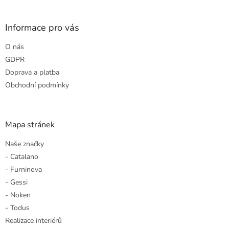
á
p
a
Informace pro vás
t
O nás
í
GDPR
Doprava a platba
Obchodní podmínky
Mapa stránek
Naše značky
- Catalano
- Furninova
- Gessi
- Noken
- Todus
Realizace interiérů