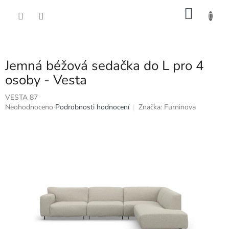
Přejít
NÁKU
na
obsah
KOŠÍK
Jemná béžová sedačka do L pro 4
osoby - Vesta
VESTA 87
Průměrné
Neohodnoceno
Podrobnosti hodnocení
Značka:
Furninova
hodnocení
produktu
je
0,0
z
5
hvězdiček.