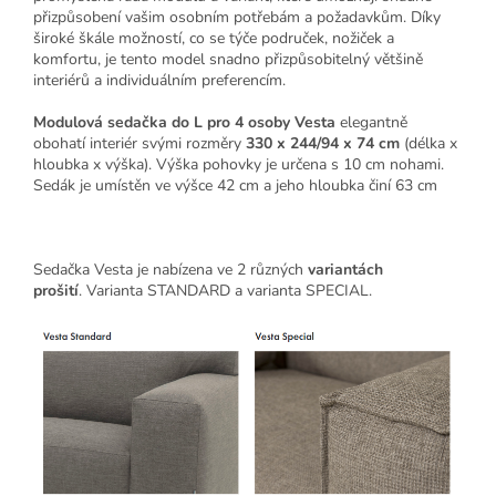
přizpůsobení vašim osobním potřebám a požadavkům. Díky
široké škále možností, co se týče područek, nožiček a
komfortu, je tento model snadno přizpůsobitelný většině
interiérů a individuálním preferencím.
Modulová sedačka do L pro 4 osoby Vesta
elegantně
obohatí interiér svými rozměry
330 x 244/94 x 74 cm
(délka x
hloubka x výška). Výška pohovky je určena s 10 cm nohami.
Sedák je umístěn ve výšce 42 cm a jeho hloubka činí 63 cm
Sedačka Vesta je nabízena ve 2 různých
variantách
prošití
.
Varianta STANDARD a varianta SPECIAL.