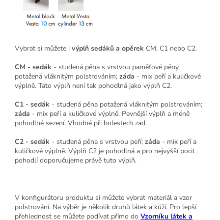
Vybrat si můžete i
výplň sedáků a opěrek
CM, C1 nebo C2.
CM - sedák
- studená pěna s vrstvou paměťové pěny,
potažená vláknitým polstrováním;
záda
- mix peří a kuličkové
výplně. Tato výplň není tak pohodlná jako výplň C2.
C1 - sedák
- studená pěna potažená vláknitým polstrováním;
záda
- mix peří a kuličkové výplně. Pevnější výplň a méně
pohodlné sezení. Vhodné při bolestech zad.
C2 - sedák
- studená pěna s vrstvou peří;
záda
- mix peří a
kuličkové výplně. Výplň C2 je pohodlná a pro nejvyšší pocit
pohodlí doporučujeme právě tuto výplň.
V konfigurátoru produktu si můžete vybrat materiál a vzor
polstrování. Na výběr je několik druhů látek a kůží. Pro lepší
přehlednost se můžete podívat přímo do
Vzorníku látek a