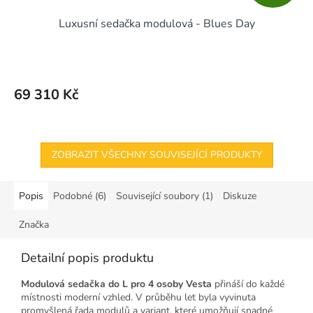
D
Luxusní sedačka modulová - Blues Day
A
R
M
69 310 Kč
A
ZOBRAZIT VŠECHNY SOUVISEJÍCÍ PRODUKTY
Popis
Podobné (6)
Související soubory (1)
Diskuze
Značka
Detailní popis produktu
Modulová sedačka do L pro 4 osoby Vesta
přináší do každé
místnosti moderní vzhled. V průběhu let byla vyvinuta
promyšlená řada modulů a variant, které umožňují snadné