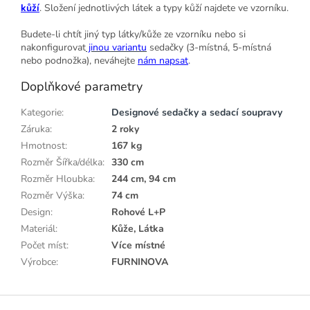
kůží
. Složení jednotlivých látek a typy kůží najdete ve vzorníku.
Budete-li chtít jiný typ látky/kůže ze vzorníku nebo si
nakonfigurovat
jinou variantu
sedačky (3-místná, 5-místná
nebo podnožka), neváhejte
nám napsat
.
Doplňkové parametry
Kategorie
:
Designové sedačky a sedací soupravy
Záruka
:
2 roky
Hmotnost
:
167 kg
Rozměr Šířka/délka
:
330 cm
Rozměr Hloubka
:
244 cm, 94 cm
Rozměr Výška
:
74 cm
Design
:
Rohové L+P
Materiál
:
Kůže, Látka
Počet míst
:
Více místné
Výrobce
:
FURNINOVA
Z