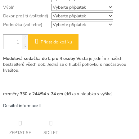
Výplň
Dekor prošití (volitelné)
Podnožka (volitelné)
Přidat do košíku
Modulová sedačka do L pro 4 osoby Vesta
je jedním z našich
bestsellerů všech dob
. Jedná se o hlubší pohovku s nadčasovou
kvalitou.
rozměry
330 x 244/94 x 74 cm
(délka x hloubka x výška)
Detailní informace
ZEPTAT SE
SDÍLET