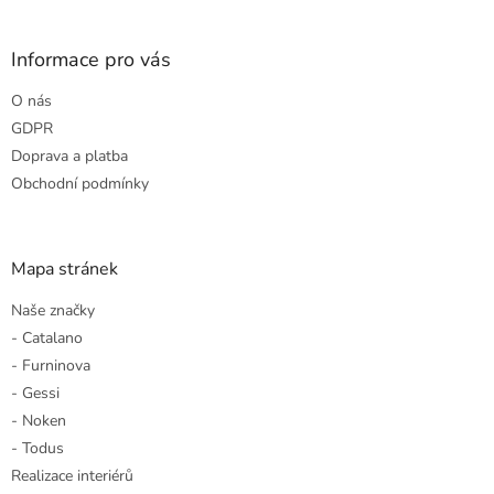
á
p
a
Informace pro vás
t
O nás
í
GDPR
Doprava a platba
Obchodní podmínky
Mapa stránek
Naše značky
- Catalano
- Furninova
- Gessi
- Noken
- Todus
Realizace interiérů