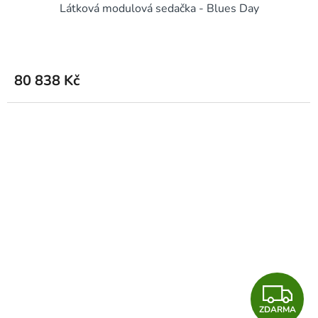
Látková modulová sedačka - Blues Day
A
R
M
80 838 Kč
A
Z
ZDARMA