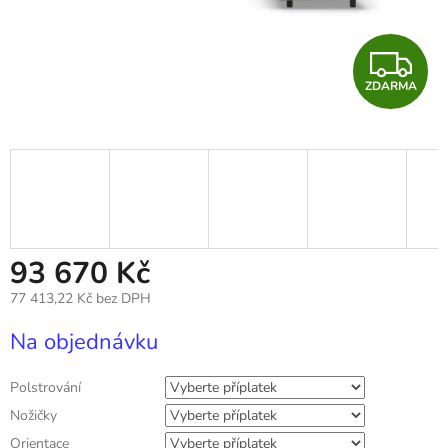
Z
ZDARMA
D
A
R
M
A
93 670 Kč
77 413,22 Kč
bez DPH
Měrná
Na objednávku
cena:
Polstrování
Nožičky
Orientace