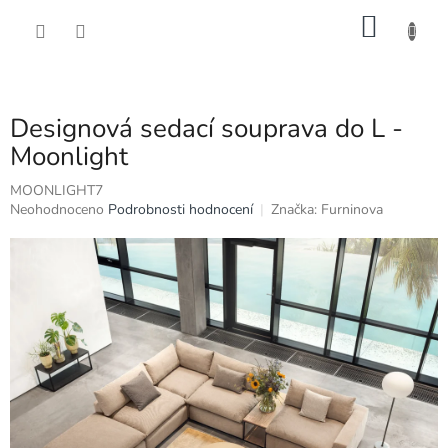
Přejít
NÁKU
na
obsah
KOŠÍK
Designová sedací souprava do L -
Moonlight
MOONLIGHT7
Průměrné
Neohodnoceno
Podrobnosti hodnocení
Značka:
Furninova
hodnocení
produktu
je
0,0
z
5
hvězdiček.