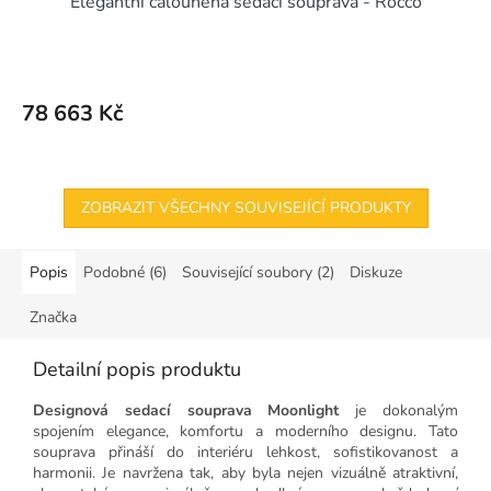
Elegantní čalouněná sedací souprava - Rocco
A
R
M
78 663 Kč
A
ZOBRAZIT VŠECHNY SOUVISEJÍCÍ PRODUKTY
Popis
Podobné (6)
Související soubory (2)
Diskuze
Značka
Detailní popis produktu
Designová sedací souprava Moonlight
je dokonalým
spojením elegance, komfortu a moderního designu. Tato
souprava přináší do interiéru lehkost, sofistikovanost a
harmonii. Je navržena tak, aby byla nejen vizuálně atraktivní,