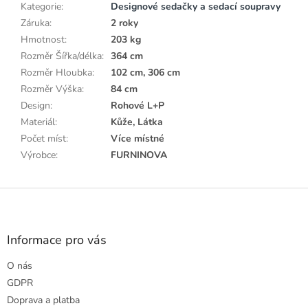
Kategorie
:
Designové sedačky a sedací soupravy
Záruka
:
2 roky
Hmotnost
:
203 kg
Rozměr Šířka/délka
:
364 cm
Rozměr Hloubka
:
102 cm, 306 cm
Rozměr Výška
:
84 cm
Design
:
Rohové L+P
Materiál
:
Kůže, Látka
Počet míst
:
Více místné
Výrobce
:
FURNINOVA
Z
á
p
a
Informace pro vás
t
O nás
í
GDPR
Doprava a platba