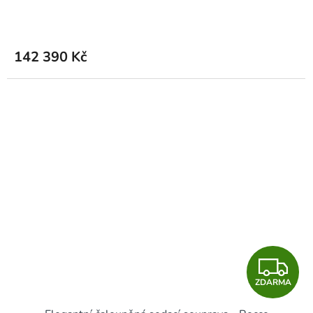
R
M
142 390 Kč
A
Z
ZDARMA
D