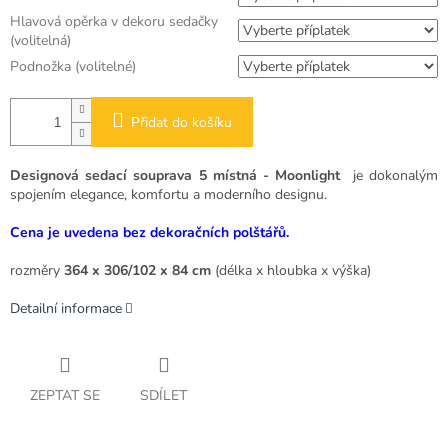
Hlavová opěrka v dekoru sedačky
(volitelná)
Podnožka (volitelné)
Přidat do košíku
Designová sedací souprava 5 místná - Moonlight
je dokonalým
spojením elegance, komfortu a moderního designu.
Cena je uvedena bez dekoračních polštářů.
rozměry
364 x 306/102 x 84 cm
(délka x hloubka x výška)
Detailní informace
ZEPTAT SE
SDÍLET