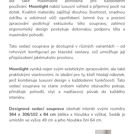
ale také maximálně pohodlná pro každodenní
používání.
Moonlight
nabízí luxusní vzhled a příjemný pocit na
dotek. Kvalitní materiály zajišťují dlouhou životnost, snadnou
údržbu a odolnost vůči opotřebení. Jemné švy a precizní
zpracování podtrhují exkluzivitu této soupravy, zatímco
ergonomický design poskytuje dokonalou podporu těla a
maximální pohodlí.
Tato sedací souprava je dostupná v různých variantách – od
rohových konfigurací po klasické sestavy, což umožňuje její
přizpůsobení jakémukoliv prostoru.
Moonlight
vyniká nejen svým estetickým zpracováním, ale také
praktickými vlastnostmi. Je ideální pro ty, kteří hledají nábytek,
jenž kombinuje luxusní design s každodenní funkčností. Tato
sedací souprava se stane srdcem vašeho obývacího pokoje,
přinášejíc pohodlí, styl a nadčasový půvab do každého
interiéru.
Designová sedací souprava
obohatí interiér svými rozměry
364 x 306/102 x 84 cm
(délka x hloubka x výška). Sedák je
umístěn ve výšce 49 cm a jeho hloubka činí 64 cm.