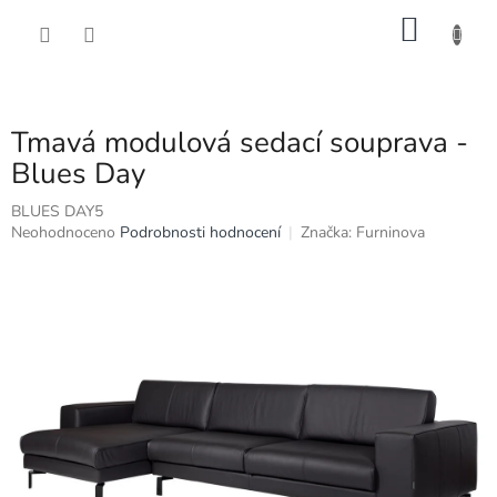
Přejít
NÁKU
na
obsah
KOŠÍK
Tmavá modulová sedací souprava -
Blues Day
BLUES DAY5
Průměrné
Neohodnoceno
Podrobnosti hodnocení
Značka:
Furninova
hodnocení
produktu
je
0,0
z
5
hvězdiček.