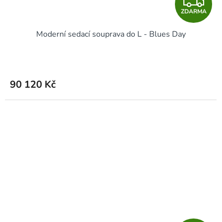
Z
ZDARMA
D
Moderní sedací souprava do L - Blues Day
A
R
M
90 120 Kč
A