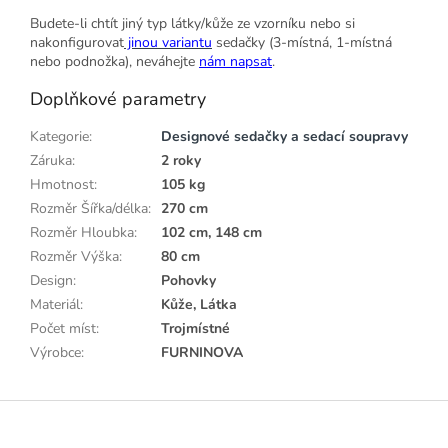
Budete-li chtít jiný typ látky/kůže ze vzorníku nebo si
nakonfigurovat
jinou variantu
sedačky (3-místná, 1-místná
nebo podnožka), neváhejte
nám napsat
.
Doplňkové parametry
Kategorie
:
Designové sedačky a sedací soupravy
Záruka
:
2 roky
Hmotnost
:
105 kg
Rozměr Šířka/délka
:
270 cm
Rozměr Hloubka
:
102 cm, 148 cm
Rozměr Výška
:
80 cm
Design
:
Pohovky
Materiál
:
Kůže, Látka
Počet míst
:
Trojmístné
Výrobce
:
FURNINOVA
Z
á