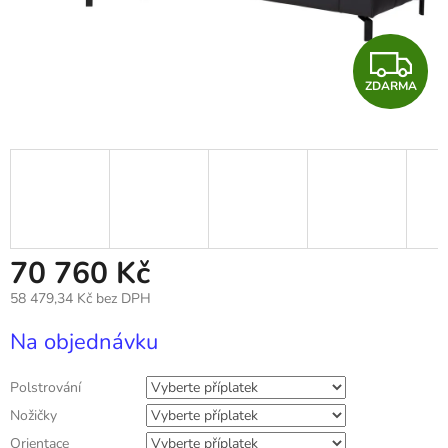
Z
ZDARMA
D
A
R
M
A
70 760 Kč
58 479,34 Kč
bez DPH
Měrná
Na objednávku
cena:
Polstrování
Nožičky
Orientace