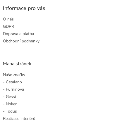
p
a
Informace pro vás
t
O nás
í
GDPR
Doprava a platba
Obchodní podmínky
Mapa stránek
Naše značky
- Catalano
- Furninova
- Gessi
- Noken
- Todus
Realizace interiérů