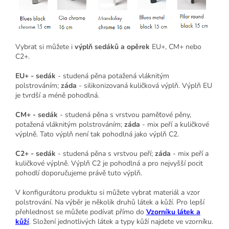
Vybrat si můžete i
výplň sedáků a opěrek
EU+, CM+ nebo
C2+.
EU+ - sedák
- studená pěna potažená vláknitým
polstrováním;
záda
- silikonizovaná kuličková výplň. Výplň EU
je tvrdší a méně pohodlná.
CM+ - sedák
- studená pěna s vrstvou paměťové pěny,
potažená vláknitým polstrováním;
záda
- mix peří a kuličkové
výplně. Tato výplň není tak pohodlná jako výplň C2.
C2+ - sedák
- studená pěna s vrstvou peří;
záda
- mix peří a
kuličkové výplně. Výplň C2 je pohodlná a pro nejvyšší pocit
pohodlí doporučujeme právě tuto výplň.
V konfigurátoru produktu si můžete vybrat materiál a vzor
polstrování. Na výběr je několik druhů látek a kůží. Pro lepší
přehlednost se můžete podívat přímo do
Vzorníku látek a
kůží
. Složení jednotlivých látek a typy kůží najdete ve vzorníku.