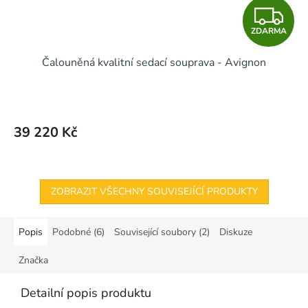
Z
ZDARMA
D
Čalouněná kvalitní sedací souprava - Avignon
A
R
M
39 220 Kč
A
ZOBRAZIT VŠECHNY SOUVISEJÍCÍ PRODUKTY
Popis
Podobné (6)
Související soubory (2)
Diskuze
Značka
Detailní popis produktu