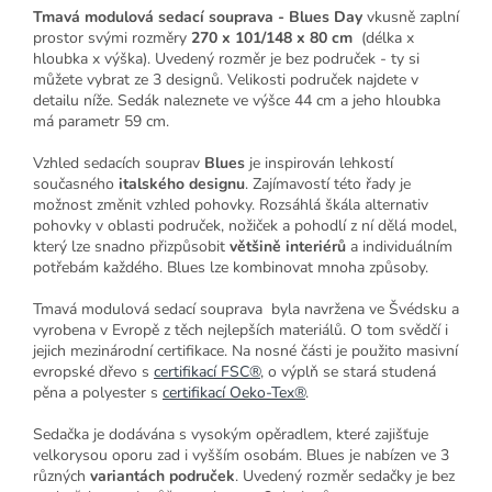
Tmavá modulová sedací souprava - Blues Day
vkusně zaplní
prostor svými rozměry
270 x 101/148 x 80 cm
(délka x
hloubka x výška). Uvedený rozměr je bez područek - ty si
můžete vybrat ze 3 designů. Velikosti područek najdete v
detailu níže. Sedák naleznete ve výšce 44 cm a jeho hloubka
má parametr 59 cm.
Vzhled sedacích souprav
Blues
je inspirován lehkostí
současného
italského designu
. Zajímavostí této řady je
možnost změnit vzhled pohovky. Rozsáhlá škála alternativ
pohovky v oblasti područek, nožiček a pohodlí z ní dělá model,
který lze snadno přizpůsobit
většině interiérů
a individuálním
potřebám každého. Blues lze kombinovat mnoha způsoby.
Tmavá modulová sedací souprava byla navržena ve Švédsku a
vyrobena v Evropě z těch nejlepších materiálů. O tom svědčí i
jejich mezinárodní certifikace. Na nosné části je použito masivní
evropské dřevo s
certifikací
FSC®
, o výplň se stará studená
pěna a polyester s
certifikací Oeko-Tex®
.
Sedačka je dodávána s vysokým opěradlem, které zajišťuje
velkorysou oporu zad i vyšším osobám. Blues je nabízen ve 3
různých
variantách područek
. Uvedený rozměr sedačky je bez