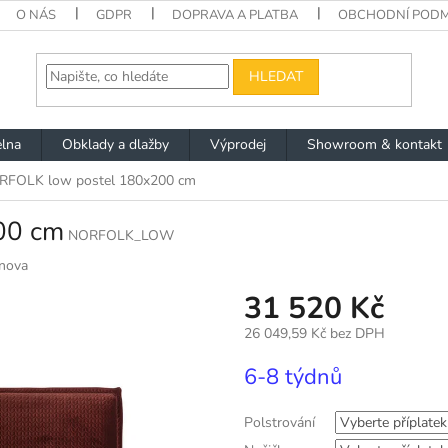
O NÁS
GDPR
DOPRAVA A PLATBA
OBCHODNÍ PODM
HLEDAT
lna
Obklady a dlažby
Výprodej
Showroom & kontakt
RFOLK low postel 180x200 cm
00 cm
NORFOLK_LOW
nova
31 520 Kč
26 049,59 Kč
bez DPH
Měrná
6-8 týdnů
cena:
Polstrování