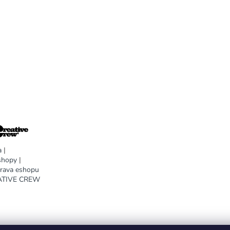
a
|
shopy
|
prava eshopu
EATIVE CREW