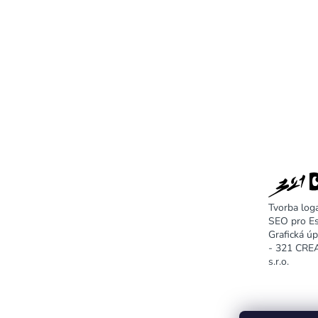
Tvorba log
SEO pro E
Grafická ú
- 321 CR
s.r.o.