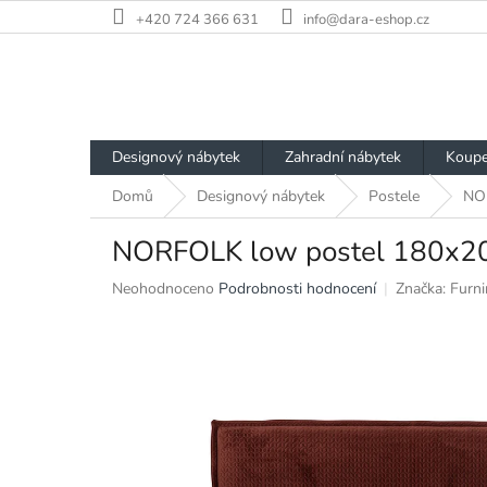
Přejít
+420 724 366 631
info@dara-eshop.cz
na
obsah
Designový nábytek
Zahradní nábytek
Koupe
Domů
Designový nábytek
Postele
NO
NORFOLK low postel 180x2
Průměrné
Neohodnoceno
Podrobnosti hodnocení
Značka:
Furni
hodnocení
produktu
je
0,0
z
5
hvězdiček.