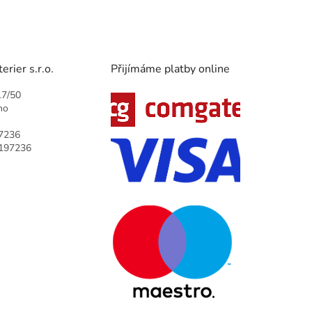
rier s.r.o.
Přijímáme platby online
17/50
no
7236
9197236