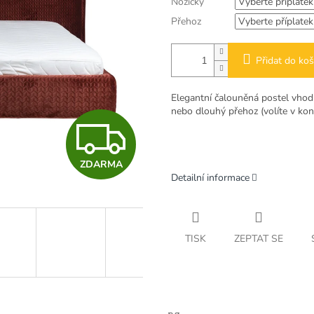
Nožičky
Přehoz
Přidat do koš
Elegantní čalouněná postel vhodn
nebo dlouhý přehoz (volíte v kon
Z
ZDARMA
D
Detailní informace
A
TISK
ZEPTAT SE
R