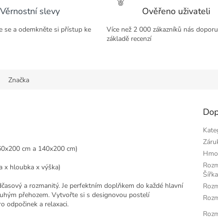
M
Věrnostní slevy
Ověřeno uživateli
te se a odemkněte si přístup ke
Více než 2 000 zákazníků nás doporu
A
základě recenzí
Značka
Dop
Kate
Záru
160x200 cm a 140x200 cm)
Hmo
Roz
a x hloubka x výška)
Šířka
dčasový a rozmanitý.
Je perfektním doplňkem do každé hlavní
Rozm
dlouhým přehozem.
Vytvořte si s designovou postelí
Rozm
o odpočinek a relaxaci.
Rozm