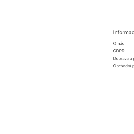
Z
á
p
a
t
Informac
í
O nás
GDPR
Doprava a 
Obchodní 