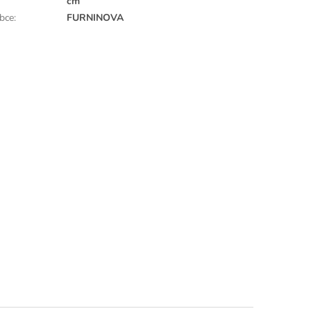
cm
bce
:
FURNINOVA