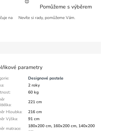
Pomůžeme s výběrem
čuje na
Nevíte si rady, pomůžeme Vám.
lňkové parametry
gorie
:
Designové postele
ka
:
2 roky
tnost
:
60 kg
měr
221 cm
/délka
:
ěr Hloubka
:
216 cm
ěr Výška
:
91 cm
180x200 cm, 160x200 cm, 140x200
ěr matrace
: