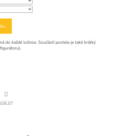
íku
á do každé ložnice. Součástí postele je také krátký
figurátoru).
SDÍLET