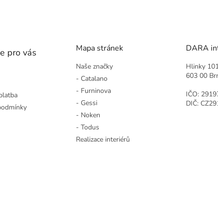
Mapa stránek
DARA inte
e pro vás
Naše značky
Hlinky 10
603 00 Br
- Catalano
- Furninova
IČO: 2919
platba
- Gessi
DIČ: CZ2
podmínky
- Noken
- Todus
Realizace interiérů