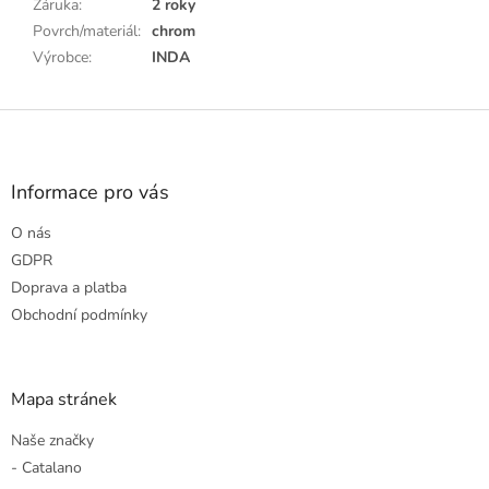
Záruka
:
2 roky
Povrch/materiál
:
chrom
Výrobce
:
INDA
Z
á
p
a
Informace pro vás
t
O nás
í
GDPR
Doprava a platba
Obchodní podmínky
Mapa stránek
Naše značky
- Catalano