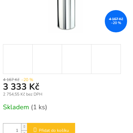
4 167 Kč
–20 %
4 167 Kč
–20 %
3 333 Kč
2 754,55 Kč bez DPH
Měrná
Skladem
(1 ks)
cena:
Přidat do košíku