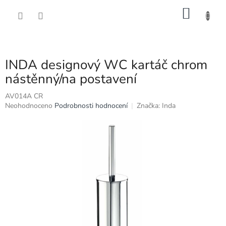
Přejít
NÁKU
na
obsah
KOŠÍK
INDA designový WC kartáč chrom
nástěnný/na postavení
AV014A CR
Průměrné
Neohodnoceno
Podrobnosti hodnocení
Značka:
Inda
hodnocení
produktu
je
0,0
z
5
hvězdiček.