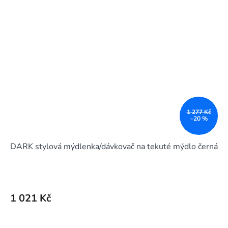
1 277 Kč
–20 %
DARK stylová mýdlenka/dávkovač na tekuté mýdlo černá
1 021 Kč