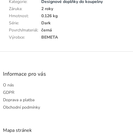
Kategorie
:
Designové doplňky do koupelny
Záruka
:
2 roky
Hmotnost
:
0.126 kg
Série
:
Dark
Povrch/materiál
:
černá
Výrobce
:
BEMETA
Z
á
p
a
Informace pro vás
t
O nás
í
GDPR
Doprava a platba
Obchodní podmínky
Mapa stránek