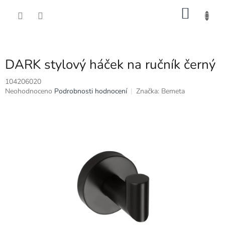
Přejít
NÁKU
na
obsah
KOŠÍK
DARK stylový háček na ručník černý
104206020
Průměrné
Neohodnoceno
Podrobnosti hodnocení
Značka:
Bemeta
hodnocení
produktu
je
0,0
z
5
hvězdiček.