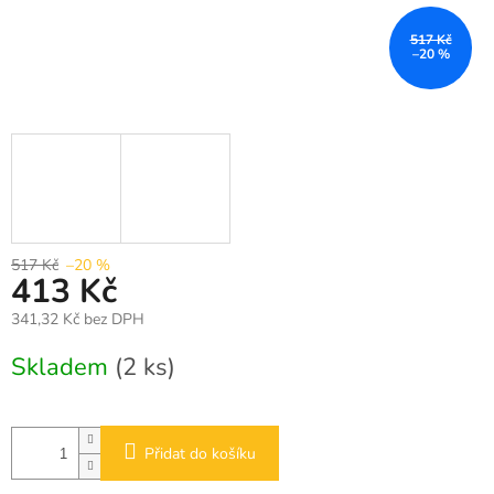
517 Kč
–20 %
517 Kč
–20 %
413 Kč
341,32 Kč bez DPH
Měrná
Skladem
(2 ks)
cena:
Přidat do košíku