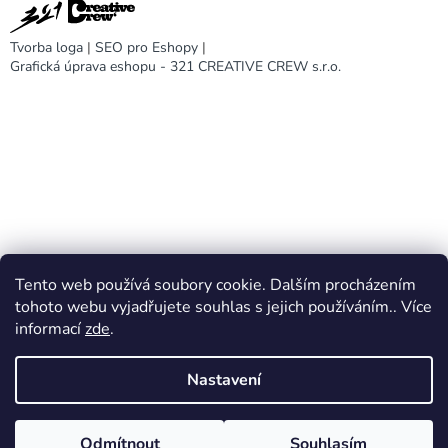
Tvorba loga
|
SEO pro Eshopy
|
Grafická úprava eshopu - 321 CREATIVE CREW s.r.o.
Tento web používá soubory cookie. Dalším procházením
DARA design
tohoto webu vyjadřujete souhlas s jejich používáním.. Více
informací
zde
.
Nastavení
Vytvořil Shoptet
Odmítnout
Souhlasím
Copyright 2026
DARA eshop
. Všechna práva vyhrazena.