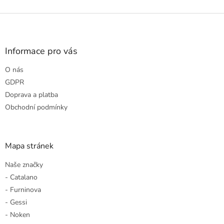
Z
á
p
a
Informace pro vás
t
O nás
í
GDPR
Doprava a platba
Obchodní podmínky
Mapa stránek
Naše značky
- Catalano
- Furninova
- Gessi
- Noken