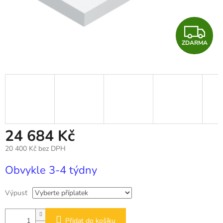
Z
ZDARMA
D
A
R
M
A
24 684 Kč
20 400 Kč
bez DPH
Měrná
Obvykle 3-4 týdny
cena:
Výpusť
Přidat do košíku