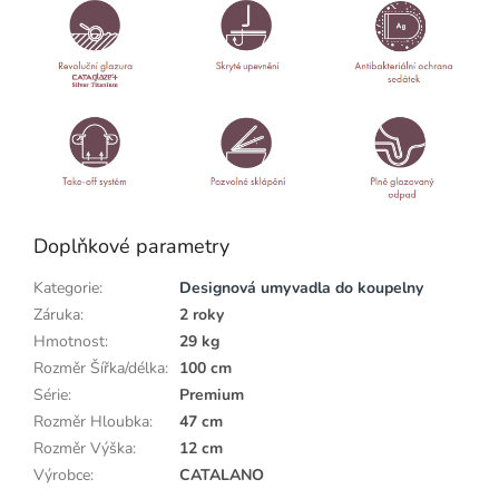
Doplňkové parametry
Kategorie
:
Designová umyvadla do koupelny
Záruka
:
2 roky
Hmotnost
:
29 kg
Rozměr Šířka/délka
:
100 cm
Série
:
Premium
Rozměr Hloubka
:
47 cm
Rozměr Výška
:
12 cm
Výrobce
:
CATALANO