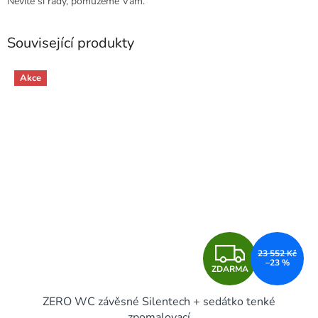
Nevíte si rady, pomůžeme Vám.
Související produkty
Akce
Z
23 552 Kč
–23 %
ZDARMA
D
ZERO WC závěsné Silentech + sedátko tenké
A
zpomalovací