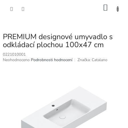
Přejít
NÁKU
na
obsah
KOŠÍK
PREMIUM designové umyvadlo s
odkládací plochou 100x47 cm
0221010001
Průměrné
Neohodnoceno
Podrobnosti hodnocení
Značka:
Catalano
hodnocení
produktu
je
0,0
z
5
hvězdiček.