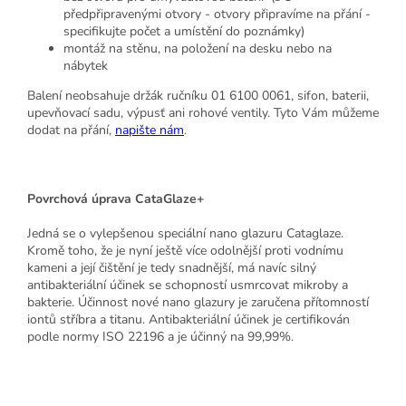
předpřipravenými otvory - otvory připravíme na přání -
specifikujte počet a umístění do poznámky)
montáž na stěnu, na položení na desku nebo na
nábytek
Balení neobsahuje držák ručníku 01 6100 0061, sifon, baterii,
upevňovací sadu, výpusť ani rohové ventily. Tyto Vám můžeme
dodat na přání,
napište nám
.
Povrchová úprava CataGlaze+
Jedná se o vylepšenou speciální nano glazuru Cataglaze.
Kromě toho, že je nyní ještě více odolnější proti vodnímu
kameni a její čištění je tedy snadnější, má navíc silný
antibakteriální účinek se schopností usmrcovat mikroby a
bakterie. Účinnost nové nano glazury je zaručena přítomností
iontů stříbra a titanu. Antibakteriální účinek je certifikován
podle normy ISO 22196 a je účinný na 99,99%.