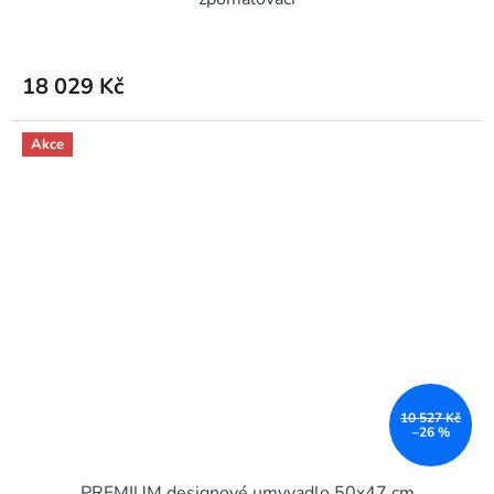
R
M
18 029 Kč
A
Akce
10 527 Kč
–26 %
PREMIUM designové umyvadlo 50x47 cm