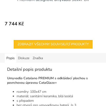
7 744 Kč
ZOBRAZIT VŠECHNY SOUVISEJÍCÍ PRODUKTY
Popis
Diskuze
Značka
Detailní popis produktu
Umyvadlo Catalano PREMIUM s odkládací plochou s
povrchovou úpravou CataGlaze+
rozměry: 100x47 cm
materiál: sanitární keramika, bílá lesklá
s přepadem
bez otvorů pro umyvadlovou baterii (s 3